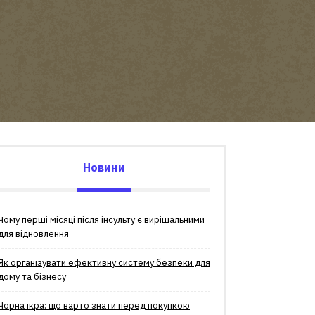
Новини
Чому перші місяці після інсульту є вирішальними
для відновлення
Як організувати ефективну систему безпеки для
дому та бізнесу
Чорна ікра: що варто знати перед покупкою