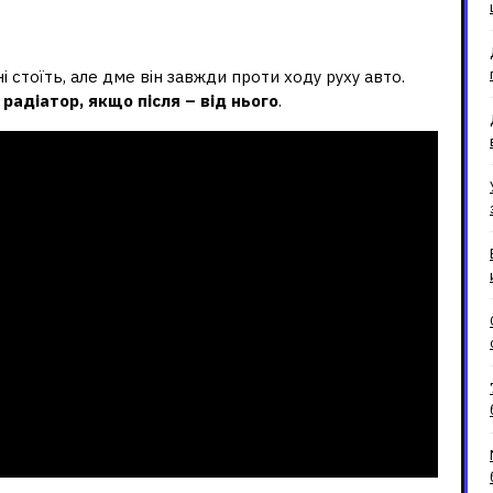
р на ваз 2106?
 стоїть, але дме він завжди проти ходу руху авто.
радіатор, якщо після – від нього
.