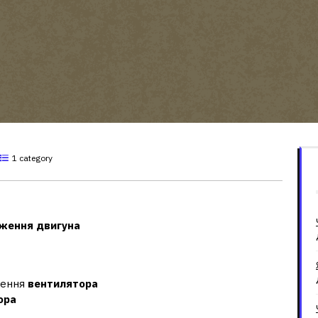
1 category
цьовує вентилятор?
ження двигуна
чення
вентилятора
ора