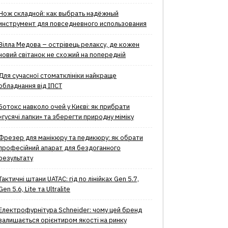
Нож складной: как выбрать надёжный
инструмент для повседневного использования
Вілла Медова – острівець релаксу, де кожен
новий світанок не схожий на попередній
Для сучасної стоматклініки найкраще
обладнання від ІПСТ
Ботокс навколо очей у Києві: як прибрати
«гусячі лапки» та зберегти природну міміку
Фрезер для манікюру та педикюру: як обрати
професійний апарат для бездоганного
результату
Тактичні штани UATAC: гід по лінійках Gen 5.7,
Gen 5.6, Lite та Ultralite
Електрофурнітура Schneider: чому цей бренд
залишається орієнтиром якості на ринку