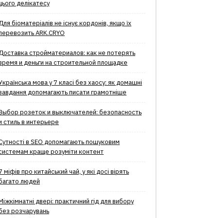
цього делікатесу
Для біоматеріалів не існує кордонів, якщо їх
перевозить ARK.CRYO
Доставка стройматериалов: как не потерять
время и деньги на строительной площадке
Українська мова у 7 класі без хаосу: як домашні
завдання допомагають писати грамотніше
Выбор розеток и выключателей: безопасность
и стиль в интерьере
Сутності в SEO допомагають пошуковим
системам краще розуміти контент
7 міфів про китайський чай, у які досі вірять
багато людей
Міжкімнатні двері: практичний гід для вибору
без розчарувань