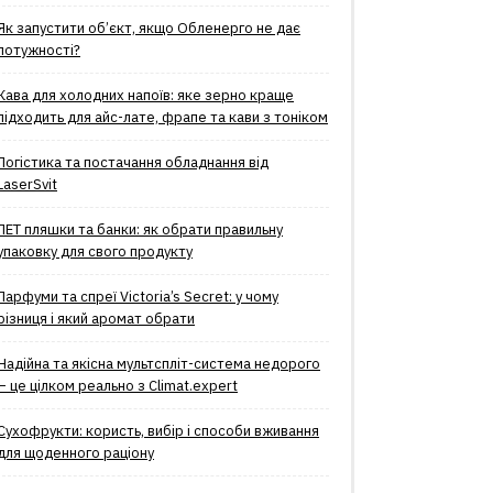
Як запустити об’єкт, якщо Обленерго не дає
потужності?
Кава для холодних напоїв: яке зерно краще
підходить для айс-лате, фрапе та кави з тоніком
Логістика та постачання обладнання від
LaserSvit
ПЕТ пляшки та банки: як обрати правильну
упаковку для свого продукту
Парфуми та спреї Victoria’s Secret: у чому
різниця і який аромат обрати
Надійна та якісна мультспліт-система недорого
– це цілком реально з Climat.еxpert
Сухофрукти: користь, вибір і способи вживання
для щоденного раціону