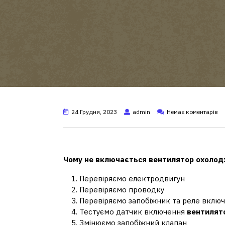
24 Грудня, 2023
admin
Немає коментарів
Що робити, якщо не спра
Чому
не
включається
вентилятор
охолод
Перевіряємо електродвигун
Перевіряємо проводку
Перевіряємо запобіжник та реле вклю
Тестуємо датчик включення
вентилят
Змінюємо запобіжний клапан