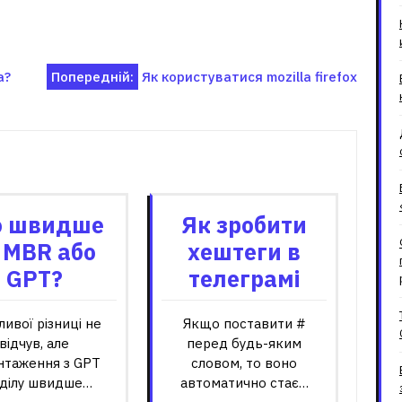
а?
Попередній:
Як користуватися mozilla firefox
зані записи
 швидше
Як зробити
 MBR або
хештеги в
GPT?
телеграмі
ивої ​​різниці не
Якщо поставити #
відчув, але
перед будь-яким
нтаження з GPT
словом, то воно
ділу швидше…
автоматично стає…