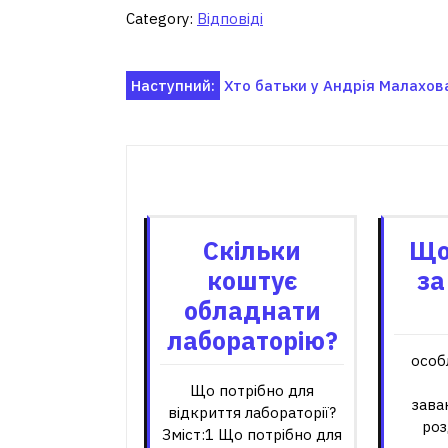
Category:
Відповіді
Навігація
Наступний:
Хто батьки у Андрія Малахов
записів
Пов'я
Скільки
Що
коштує
за
обладнати
лабораторію?
особл
Що потрібно для
зава
відкриття лабораторії?
роз
Зміст:1 Що потрібно для