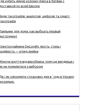
Где купить умную колонку Алиса в Латвии с
доставкой по всей Европе
Види тахографів: аналогові, цифрові та смарт-
тахографи
Паяльник для дома: как выбрать первый
инструмент
Електрочайники DeLonghi: якість, стиль і
надійність — огляд лінійки
Жіноче взуття від виробника: чому це вигідніше і
як не помилитися з вибором
Де і як оформити страховку для вʼїзду в Україну
іноземцю.