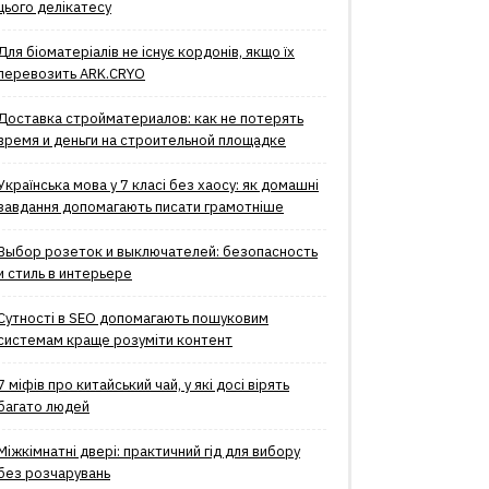
цього делікатесу
Для біоматеріалів не існує кордонів, якщо їх
перевозить ARK.CRYO
Доставка стройматериалов: как не потерять
время и деньги на строительной площадке
Українська мова у 7 класі без хаосу: як домашні
завдання допомагають писати грамотніше
Выбор розеток и выключателей: безопасность
и стиль в интерьере
Сутності в SEO допомагають пошуковим
системам краще розуміти контент
7 міфів про китайський чай, у які досі вірять
багато людей
Міжкімнатні двері: практичний гід для вибору
без розчарувань