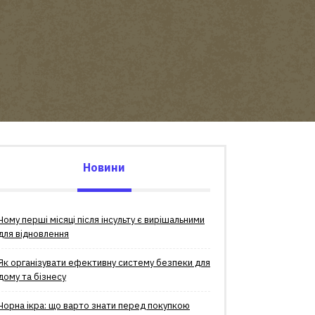
Новини
Чому перші місяці після інсульту є вирішальними
для відновлення
Як організувати ефективну систему безпеки для
дому та бізнесу
Чорна ікра: що варто знати перед покупкою