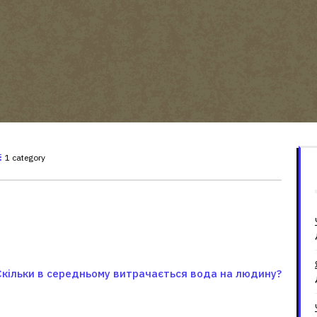
1 category
Скільки в середньому витрачається вода на людину?