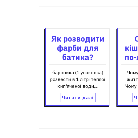
Пов'я
Як розводити
фарби для
кіш
батика?
по
барвника (1 упаковка)
Чому
розвести в 1 літрі теплої
житт
кип'яченої води,…
Чому 
Читати далі
Ч