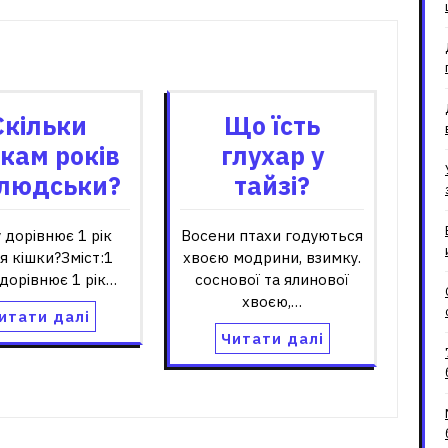
зані записи
Скільки
Що їсть
кам років
глухар у
-людськи?
тайзі?
 дорівнює 1 рік
Восени птахи годуються
я кішки?Зміст:1
хвоєю модрини, взимку.
дорівнює 1 рік…
соснової та ялинової
хвоєю,…
итати далі
Читати далі