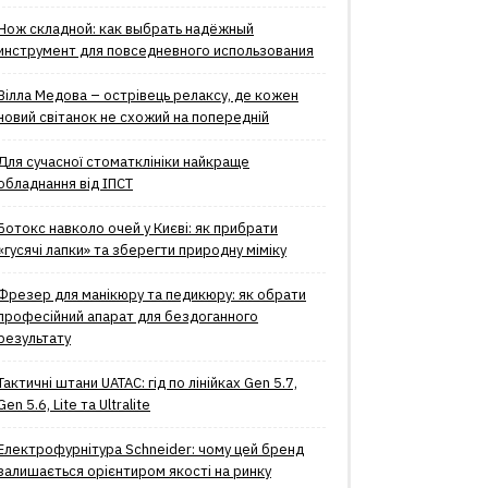
Нож складной: как выбрать надёжный
инструмент для повседневного использования
Вілла Медова – острівець релаксу, де кожен
новий світанок не схожий на попередній
Для сучасної стоматклініки найкраще
обладнання від ІПСТ
Ботокс навколо очей у Києві: як прибрати
«гусячі лапки» та зберегти природну міміку
Фрезер для манікюру та педикюру: як обрати
професійний апарат для бездоганного
результату
Тактичні штани UATAC: гід по лінійках Gen 5.7,
Gen 5.6, Lite та Ultralite
Електрофурнітура Schneider: чому цей бренд
залишається орієнтиром якості на ринку