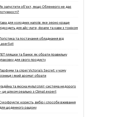
Як запустити об’єкт, якщо Обленерго не дає
потужності?
Кава для холодних напоїв: яке зерно краще
підходить для айс-лате, фрапе та кави з тоніком
Логістика та постачання обладнання від
LaserSvit
ПЕТ пляшки та банки: як обрати правильну
упаковку для свого продукту
Парфуми та спреї Victoria’s Secret: у чому
різниця і який аромат обрати
Надійна та якісна мультспліт-система недорого
– це цілком реально з Climat.еxpert
Сухофрукти: користь, вибір і способи вживання
для щоденного раціону