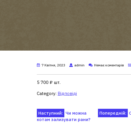
7 Квітня, 2023
admin
Немає коментарів
5 700 ₽ шт.
Category:
Відповіді
Навігація
Наступний:
Чи можна
Попередній:
котам зализувати рани?
записів