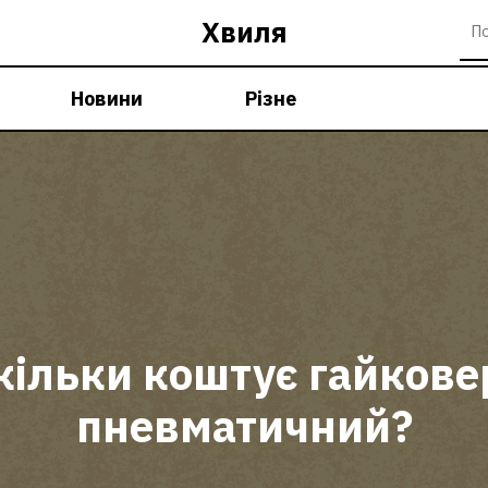
Хвиля
Новини
Різне
кільки коштує гайкове
пневматичний?