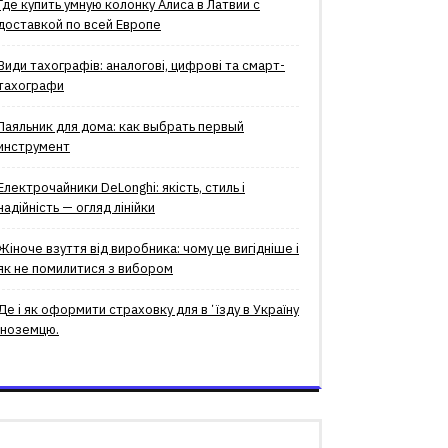
Где купить умную колонку Алиса в Латвии с
доставкой по всей Европе
Види тахографів: аналогові, цифрові та смарт-
тахографи
Паяльник для дома: как выбрать первый
инструмент
Електрочайники DeLonghi: якість, стиль і
надійність — огляд лінійки
Жіноче взуття від виробника: чому це вигідніше і
як не помилитися з вибором
Де і як оформити страховку для вʼїзду в Україну
іноземцю.