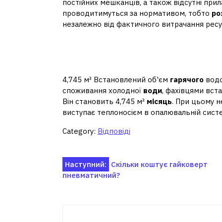
постійних мешканців, а також відсутні прил
проводитимуться за нормативом, тобто
ро
незалежно від фактичного витрачання ресу
Скільки кубометрів га
місяць?
4,745 м³ Встановлений об'єм
гарячого
водо
споживання холодної
води
, фахівцями вс
Він становить 4,745 м³
місяць
. При цьому 
виступає теплоносієм в опалювальній систе
Category:
Відповіді
Навігація
Наступний:
Скільки коштує гайковерт
пневматичний?
записів