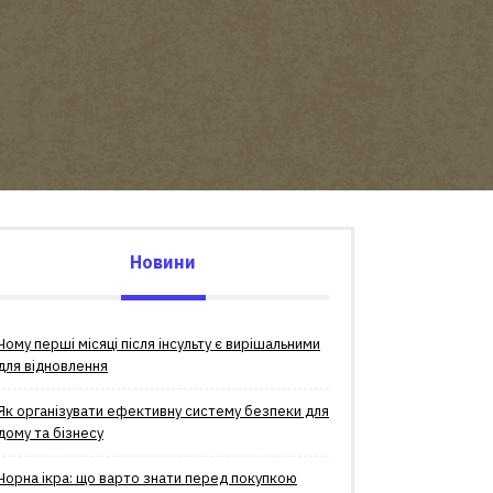
Новини
Чому перші місяці після інсульту є вирішальними
для відновлення
Як організувати ефективну систему безпеки для
дому та бізнесу
Чорна ікра: що варто знати перед покупкою