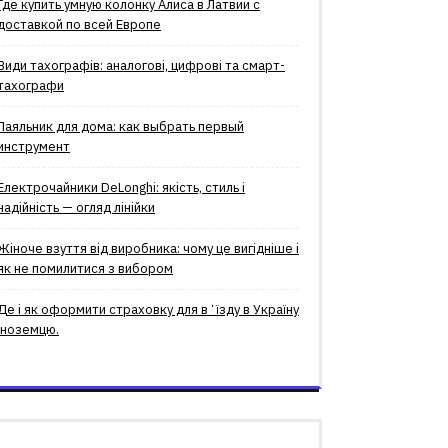
Где купить умную колонку Алиса в Латвии с
доставкой по всей Европе
Види тахографів: аналогові, цифрові та смарт-
тахографи
Паяльник для дома: как выбрать первый
инструмент
Електрочайники DeLonghi: якість, стиль і
надійність — огляд лінійки
Жіноче взуття від виробника: чому це вигідніше і
як не помилитися з вибором
Де і як оформити страховку для вʼїзду в Україну
іноземцю.