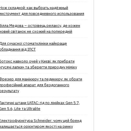
Нож складной: как выбрать надёжный
инструмент для повседневного использования
Вілла Медова – острівець релаксу, де кожен
новий світанок не схожий на попередній
Для сучасної стоматклініки найкраще
обладнання від ІПСТ
Ботокс навколо очей у Києві: як прибрати
«гусячі лапки» та зберегти природну міміку
Фрезер для манікюру та педикюру: як обрати
професійний апарат для бездоганного
результату
Тактичні штани UATAC: гід по лінійках Gen 5.7,
Gen 5.6, Lite та Ultralite
Електрофурнітура Schneider: чому цей бренд
залишається орієнтиром якості на ринку