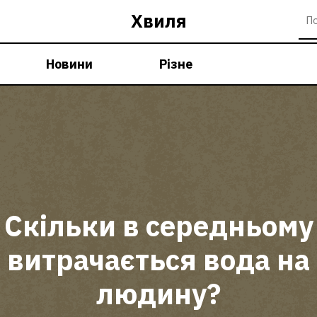
Хвиля
Новини
Різне
Скільки в середньому
витрачається вода на
людину?