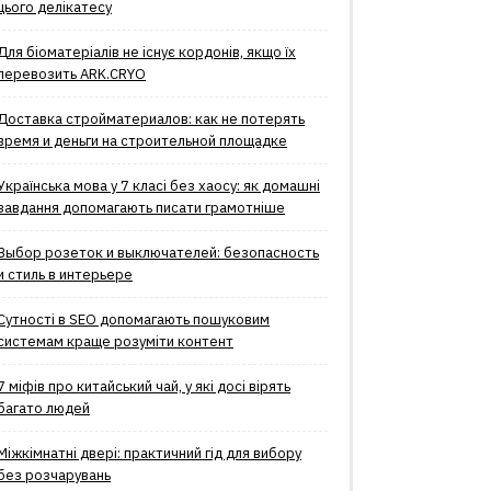
цього делікатесу
Для біоматеріалів не існує кордонів, якщо їх
перевозить ARK.CRYO
Доставка стройматериалов: как не потерять
время и деньги на строительной площадке
Українська мова у 7 класі без хаосу: як домашні
завдання допомагають писати грамотніше
Выбор розеток и выключателей: безопасность
и стиль в интерьере
Сутності в SEO допомагають пошуковим
системам краще розуміти контент
7 міфів про китайський чай, у які досі вірять
багато людей
Міжкімнатні двері: практичний гід для вибору
без розчарувань