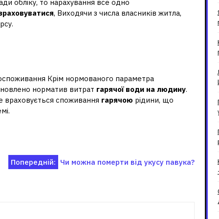
ади обліку, то нарахування все одно
зраховуватися
, Виходячи з числа власників житла,
рсу.
рячої води на людину за
споживання Крім нормованого параметра
тановлено норматив витрат
гарячої води на людину
.
не враховується споживання
гарячою
рідини, що
мі.
Попередній:
Чи можна померти від укусу павука?