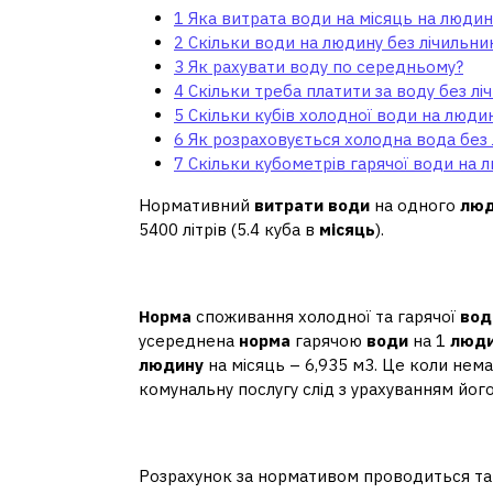
1
Яка витрата води на місяць на людин
2
Скільки води на людину без лічильни
3
Як рахувати воду по середньому?
4
Скільки треба платити за воду без лі
5
Скільки кубів холодної води на людину
6
Як розраховується холодна вода без 
7
Скільки кубометрів гарячої води на л
Нормативний
витрати води
на одного
люд
5400 літрів (5.4 куба в
місяць
).
Скільки води на людин
Норма
споживання холодної та гарячої
вод
усереднена
норма
гарячою
води
на 1
люди
людину
на місяць – 6,935 м3. Це коли нема
комунальну послугу слід з урахуванням йог
Як рахувати воду по с
Розрахунок за нормативом проводиться так: