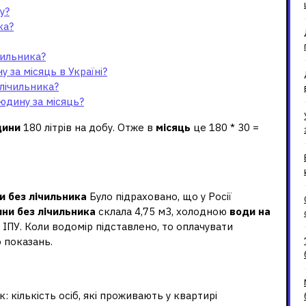
у?
ка?
чильника?
 за місяць в Україні?
лічильника?
юдину за місяць?
ини
180 літрів на добу. Отже в
місяць
це 180 * 30 =
у без лічильника?
и без лічильника
Було підраховано, що у Росії
ни без лічильника
склала 4,75 м3, холодною
води на
 ІПУ. Коли водомір підставлено, то оплачувати
о показань.
ередньому?
 кількість осіб, які проживають у квартирі