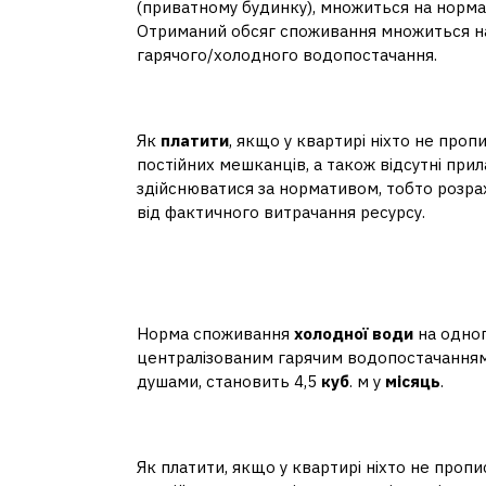
(приватному будинку), множиться на нормат
Отриманий обсяг споживання множиться на 
гарячого/холодного водопостачання.
Скільки треба платити
Як
платити
, якщо у квартирі ніхто не пропи
постійних мешканців, а також відсутні прил
здійснюватися за нормативом, тобто розра
від фактичного витрачання ресурсу.
Скільки кубів холодної
Україні?
Норма споживання
холодної води
на одно
централізованим гарячим водопостачанням
душами, становить 4,5
куб
. м у
місяць
.
Як розраховується хол
Як платити, якщо у квартирі ніхто не пропис