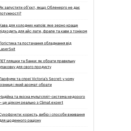
Як запустити об’єкт, якщо Обленерго не дає
потужності?
Кава для холодних напоїв: яке зерно краще
підходить для айс-лате, фрапе та кави з тоніком
Логістика та постачання обладнання від
LaserSvit
ПЕТ пляшки та банки: як обрати правильну
упаковку для свого продукту
Парфуми та спреї Victoria’s Secret: у чому
різниця і який аромат обрати
Надійна та якісна мультспліт-система недорого
– це цілком реально з Climat.еxpert
Сухофрукти: користь, вибір і способи вживання
для щоденного раціону