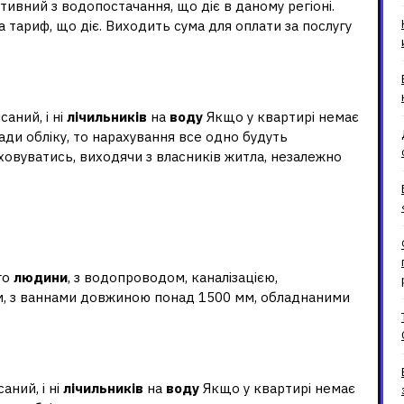
ивний з водопостачання, що діє в даному регіоні.
тариф, що діє. Виходить сума для оплати за послугу
 за воду без лічильника?
саний, і ні
лічильників
на
воду
Якщо у квартирі немає
ади обліку, то нарахування все одно будуть
ховуватись, виходячи з власників житла, незалежно
 води на людину за місяць в
го
людини
, з водопроводом, каналізацією,
, з ваннами довжиною понад 1500 мм, обладнаними
одна вода без лічильника?
аний, і ні
лічильників
на
воду
Якщо у квартирі немає