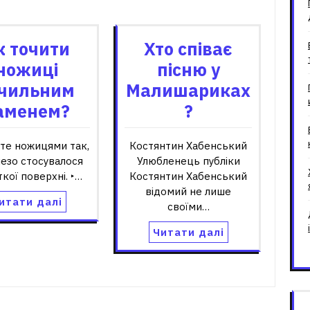
зані записи
к точити
Хто співає
ножиці
пісню у
чильним
Малишариках
аменем?
?
жте ножицями так,
Костянтин Хабенський
езо стосувалося
Улюбленець публіки
кої поверхні. ‣…
Костянтин Хабенський
відомий не лише
итати далі
своїми…
Читати далі