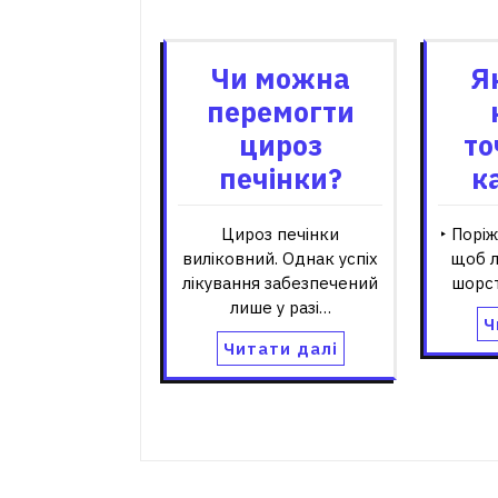
Пов'я
Чи можна
Я
перемогти
цироз
то
печінки?
к
Цироз печінки
‣ Порі
виліковний. Однак успіх
щоб л
лікування забезпечений
шорст
лише у разі…
Ч
Читати далі