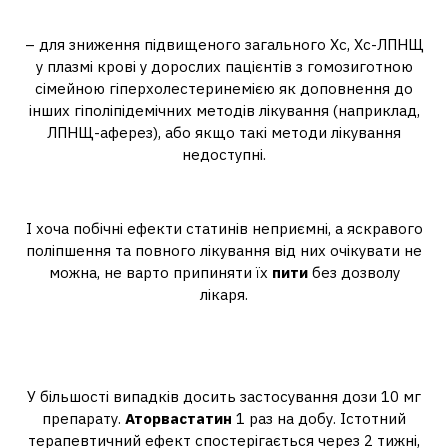
Навіщо п'ють таблетки Аторіс?
– для зниження підвищеного загального Хс, Хс-ЛПНЩ
у плазмі крові у дорослих пацієнтів з гомозиготною
сімейною гіперхолестеринемією як доповнення до
інших гіполіпідемічних методів лікування (наприклад,
ЛПНЩ-аферез), або якщо такі методи лікування
недоступні.
Чи можна кинути пити Аторіс?
І хоча побічні ефекти статинів неприємні, а яскравого
поліпшення та повного лікування від них очікувати не
можна, не варто припиняти їх
пити
без дозволу
лікаря.
Скільки часу можна приймати
аторвастатин?
У більшості випадків досить застосування дози 10 мг
препарату.
Аторвастатин
1 раз на добу. Істотний
терапевтичний ефект спостерігається через 2 тижні,