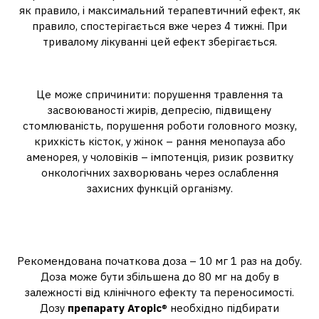
як правило, і максимальний терапевтичний ефект, як
правило, спостерігається вже через 4 тижні. При
тривалому лікуванні цей ефект зберігається.
Чим небезпечний аторвастатин?
Це може спричинити: порушення травлення та
засвоюваності жирів, депресію, підвищену
стомлюваність, порушення роботи головного мозку,
крихкість кісток, у жінок – рання менопауза або
аменорея, у чоловіків – імпотенція, ризик розвитку
онкологічних захворювань через ослаблення
захисних функцій організму.
Як правильно приймати
таблетки Аторіс?
Рекомендована початкова доза – 10 мг 1 раз на добу.
Доза може бути збільшена до 80 мг на добу в
залежності від клінічного ефекту та переносимості.
Дозу
препарату Аторіс
® необхідно підбирати