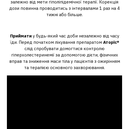
залежно від мети гіполіпідемічної терапії. Корекція
дози повинна проводитись з інтервалами 1 раз на 4
тижні або більше.
Коли потрібно пити Аторіс?
Приймати
у будь-який час доби незалежно від часу
їди. Перед початком лікування препаратом
Аторіс
®
слід спробувати домогтися контролю
гіперхолестеринемії за допомогою дієти, фізичних
вправ та зниження маси тіла у пацієнтів з ожирінням
та терапією основного захворювання.