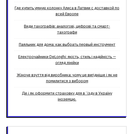
Где купить умную колонку Алиса в Латвии с доставкой по
всей Европе
Види тахографів: аналогові, цифрові та смарт-
тахографи
Паяльник для дома: как выбрать первый инструмент
Електрочайники DeLonghi: якість, стиль і надійність —
огляд лінійки
Жіноче взуття від виробника: чому це вигідніше і як не
помилитися з вибором
Де і як оформити страховку для вʼїзду в Україну
іноземцю.