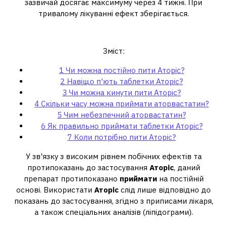
зазвичай досягає максимуму через 4 тижні. При
тривалому лікуванні ефект зберігається.
Чи можна постійно пити Аторіс?
Зміст:
1
Чи можна постійно пити Аторіс?
2
Навіщо п'ють таблетки Аторіс?
3
Чи можна кинути пити Аторіс?
4
Скільки часу можна приймати аторвастатин?
5
Чим небезпечний аторвастатин?
6
Як правильно приймати таблетки Аторіс?
7
Коли потрібно пити Аторіс?
У зв'язку з високим рівнем побічних ефектів та
протипоказань до застосування
Аторіс
, даний
препарат протипоказано
приймати
на постійній
основі. Використати
Аторіс
слід лише відповідно до
показань до застосування, згідно з приписами лікаря,
а також спеціальних аналізів (ліпідограми).