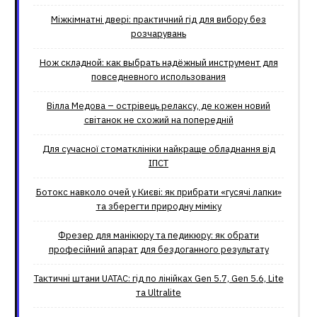
Міжкімнатні двері: практичний гід для вибору без
розчарувань
Нож складной: как выбрать надёжный инструмент для
повседневного использования
Вілла Медова – острівець релаксу, де кожен новий
світанок не схожий на попередній
Для сучасної стоматклініки найкраще обладнання від
ІПСТ
Ботокс навколо очей у Києві: як прибрати «гусячі лапки»
та зберегти природну міміку
Фрезер для манікюру та педикюру: як обрати
професійний апарат для бездоганного результату
Тактичні штани UATAC: гід по лінійках Gen 5.7, Gen 5.6, Lite
та Ultralite