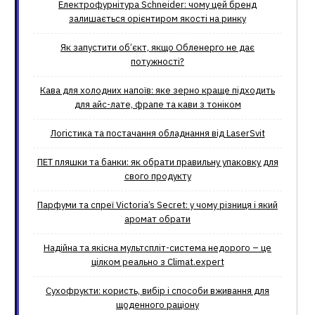
Електрофурнітура Schneider: чому цей бренд
залишається орієнтиром якості на ринку
Як запустити об’єкт, якщо Обленерго не дає
потужності?
Кава для холодних напоїв: яке зерно краще підходить
для айс-лате, фрапе та кави з тоніком
Логістика та постачання обладнання від LaserSvit
ПЕТ пляшки та банки: як обрати правильну упаковку для
свого продукту
Парфуми та спреї Victoria’s Secret: у чому різниця і який
аромат обрати
Надійна та якісна мультспліт-система недорого – це
цілком реально з Climat.еxpert
Сухофрукти: користь, вибір і способи вживання для
щоденного раціону