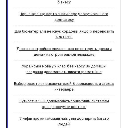
бізнесу
Чорна ікра: що варто знати перед покупкою цього
делікатесу
Для біоматеріалів не існує кордонів, якщо їх перевозить
ARK.CRYO
Доставка стройматериалов: как не потерять время и
деньги на строительной площадке
Українська мова у 7 класі без хаосу: як домашні
завдання допомагають писати грамотніше
Выбор розеток и выключателей: безопасность и стиль в
интерьере
Сутності в SEO допомагають пошуковим системам
краще розуміти контент
7 міфів про китайський чай, у які досі вірять багато
людей