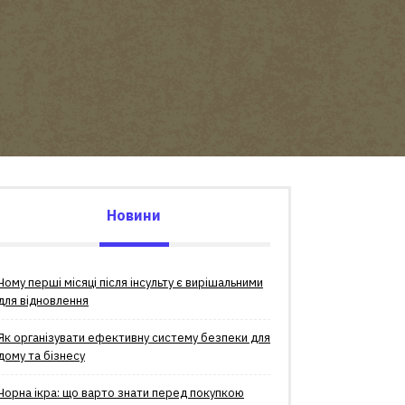
Новини
Чому перші місяці після інсульту є вирішальними
для відновлення
Як організувати ефективну систему безпеки для
дому та бізнесу
Чорна ікра: що варто знати перед покупкою