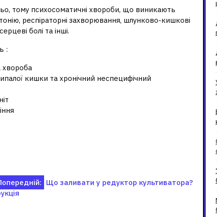
дньо, тому психосоматичні хвороби, що виникають
ртонію, респіраторні захворювання, шлунково-кишкові
ерцеві болі та інші.
 :
а хвороба
ипалої кишки та хронічний неспецифічний
ніт
іння
Попередній:
Що заливати у редуктор культиватора?
укція