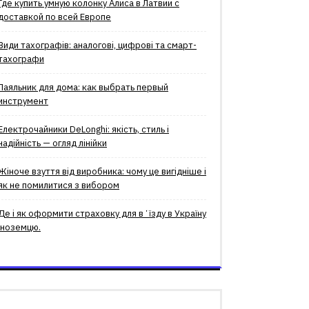
Где купить умную колонку Алиса в Латвии с
доставкой по всей Европе
Види тахографів: аналогові, цифрові та смарт-
тахографи
Паяльник для дома: как выбрать первый
инструмент
Електрочайники DeLonghi: якість, стиль і
надійність — огляд лінійки
Жіноче взуття від виробника: чому це вигідніше і
як не помилитися з вибором
Де і як оформити страховку для вʼїзду в Україну
іноземцю.