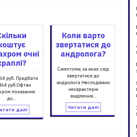
зані записи
Скільки
Коли варто
коштує
звертатися до
ахром очні
андролога?
краплі?
Симптоми, за яких слід
звертатися до
64 руб. Придбати
андролога Несподівано
464 руб.Офтан
нехарактерні
хром показання
виділення…
до…
Читати далі
итати далі