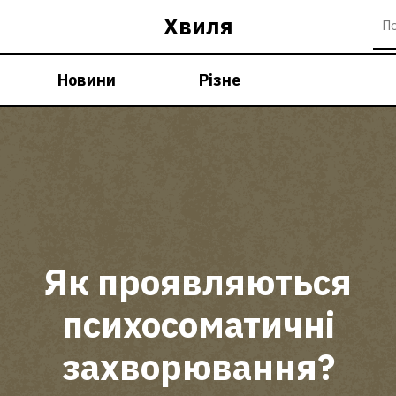
Хвиля
Новини
Різне
Як проявляються
психосоматичні
захворювання?