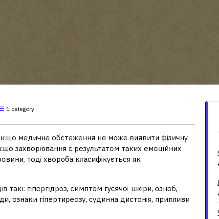
1 category
кщо медичне обстеження не може виявити фізичну
якщо захворювання є результатом таких емоційних
 провини, тоді хвороба класифікується як
такі: гіпергідроз, симптом гусячої шкіри, озноб,
ди, ознаки гіпертиреозу, судинна дистонія, припливи