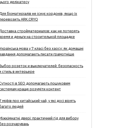
цього делікатесу
Для біоматеріалів не існує кордонів, якщо їх
перевозить ARK.CRYO
Доставка стройматериалов: как не потерять
время и деньги на строительной площадке
Українська мова у 7 класі без хаосу: як домашні
завдання допомагають писати грамотніше
Выбор розеток и выключателей: безопасность
и стиль в интерьере
Сутності в SEO допомагають пошуковим
системам краще розуміти контент
7 міфів про китайський чай, у які досі вірять
багато людей
Міжкімнатні двері: практичний гід для вибору
без розчарувань