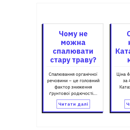
Пов'я
Чому не
можна
спалювати
Кат
стару траву?
Спалювання органічної
Ціна 4
речовини – це головний
за 
фактор зниження
Ката
ґрунтової родючості.…
Читати далі
Ч