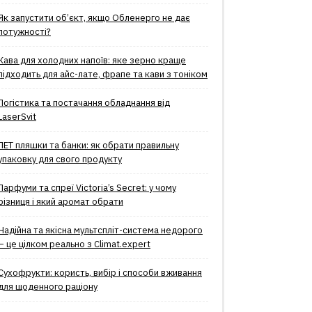
Як запустити об’єкт, якщо Обленерго не дає
потужності?
Кава для холодних напоїв: яке зерно краще
підходить для айс-лате, фрапе та кави з тоніком
Логістика та постачання обладнання від
LaserSvit
ПЕТ пляшки та банки: як обрати правильну
упаковку для свого продукту
Парфуми та спреї Victoria’s Secret: у чому
різниця і який аромат обрати
Надійна та якісна мультспліт-система недорого
– це цілком реально з Climat.еxpert
Сухофрукти: користь, вибір і способи вживання
для щоденного раціону