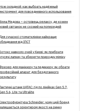
Нож складной: как выбрать надёжный
инструмент для повседневного использования
Вілла Медова – острівець релаксу, де кожен
новий світанок не схожий на попередній
Для сучасної стоматклініки найкраще
обладнання від ІПСТ
Ботокс навколо очей у Києві: як прибрати
«гусячі лапки» та зберегти природну міміку
Фрезер для манікюру та педикюру: як обрати
професійний апарат для бездоганного
результату
Тактичні штани UATAC: гід по лінійках Gen 5.7,
Gen 5.6, Lite та Ultralite
Електрофурнітура Schneider: чому цей бренд
залишається орієнтиром якості на ринку