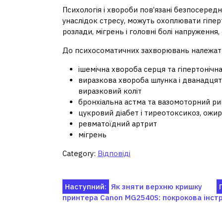
Психологія і хвороби пов’язані безпосере
унаслідок стресу, можуть охоплювати гіпе
розлади, мігрень і головні болі напруження, с
До психосоматичних захворювань належать
ішемічна хвороба серця та гіпертонічн
виразкова хвороба шлунка і дванадцят
виразковий коліт
бронхіальна астма та вазомоторний ри
цукровий діабет і тиреотоксикоз, ожир
ревматоїдний артрит
мігрень
Category:
Відповіді
Навігація
Наступний:
Як зняти верхню кришку
принтера Canon MG2540S: покрокова інстр
записів