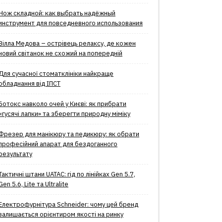
Нож складной: как выбрать надёжный
инструмент для повседневного использования
Вілла Медова – острівець релаксу, де кожен
новий світанок не схожий на попередній
Для сучасної стоматклініки найкраще
обладнання від ІПСТ
Ботокс навколо очей у Києві: як прибрати
«гусячі лапки» та зберегти природну міміку
Фрезер для манікюру та педикюру: як обрати
професійний апарат для бездоганного
результату
Тактичні штани UATAC: гід по лінійках Gen 5.7,
Gen 5.6, Lite та Ultralite
Електрофурнітура Schneider: чому цей бренд
залишається орієнтиром якості на ринку