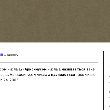
1 category
ом числа а? (
Арксинусом
числа а
називається
таке
внює а.. Арккосинусом числа а
називається
таке число
eb 24, 2005
нусом кута?