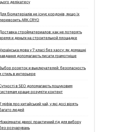
цього делікатесу
Для біоматеріалів не існує кордонів, якщо їх
перевозить ARK.CRYO
Доставка стройматериалов: как не потерять
время и деньги на строительной площадке
Українська мова у 7 класі без хаосу: як домашні
завдання допомагають писати грамотніше
Выбор розеток и выключателей: безопасность
и стиль в интерьере
Сутності в SEO допомагають пошуковим
системам краще розуміти контент
7 міфів про китайський чай, у які досі вірять
багато людей
Міжкімнатні двері: практичний гід для вибору
без розчарувань