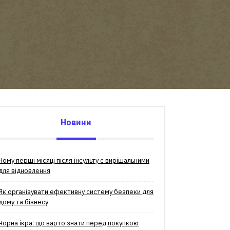
Новини
Чому перші місяці після інсульту є вирішальними
для відновлення
Як організувати ефективну систему безпеки для
дому та бізнесу
Чорна ікра: що варто знати перед покупкою