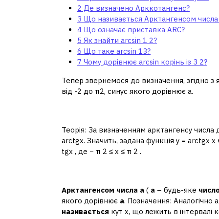
2
Де визначено Арккотангенс?
3
Що називається Арктангенсом числа
4
Що означає приставка ARC?
5
Як знайти arcsin 1 2?
6
Що таке arcsin 13?
7
Чому дорівнює arcsin корінь із 3 2?
Тепер звернемося до визначення, згідно з
від -2 до π2, синус якого дорівнює a.
Де визначено Арккота
Теорія: За визначенням арктангенсу числа 
arctgx. Значить, задана функція y = arctgx x
tgx , де − π 2 ≤ x ≤ π 2 .
Що називається Аркта
Арктангенсом числа а
(
а
– будь-яке
числ
якого дорівнює
а
. Позначення: Аналогічно
називається
кут x, що лежить в інтервалі