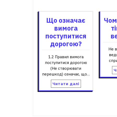
Пов'я
Що означає
Чом
вимога
т
поступитися
в
дорогою?
Не в
вед
1.2 Правил вимога
спр
поступитися дорогою
(Не створювати
Ч
перешкод) означає, що…
Читати далі