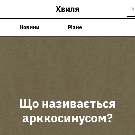
Хвиля
Новини
Різне
Що називається
арккосинусом?