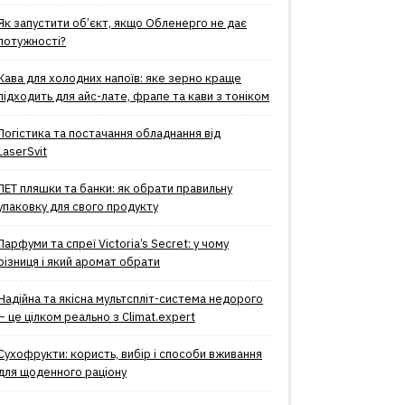
Як запустити об’єкт, якщо Обленерго не дає
потужності?
Кава для холодних напоїв: яке зерно краще
підходить для айс-лате, фрапе та кави з тоніком
Логістика та постачання обладнання від
LaserSvit
ПЕТ пляшки та банки: як обрати правильну
упаковку для свого продукту
Парфуми та спреї Victoria’s Secret: у чому
різниця і який аромат обрати
Надійна та якісна мультспліт-система недорого
– це цілком реально з Climat.еxpert
Сухофрукти: користь, вибір і способи вживання
для щоденного раціону