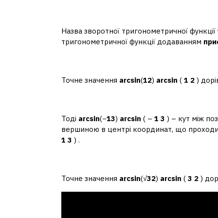
Що означає приставка
Назва зворотної тригонометричної функції 
тригонометричної функції додаванням
при
Як знайти arcsin 1 2?
Точне значення
arcsin
(
12
)
arcsin
(
1 2
) дорі
Що таке arcsin 13?
Тоді
arcsin
(−
13
)
arcsin
( –
1 3
) – кут між по
вершиною в центрі координат, що проходи
1 3
) .
Чому дорівнює arcsin ко
Точне значення
arcsin
(√
32
)
arcsin
(
3 2
) дор