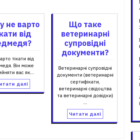
зані записи
у не варто
Що таке
ікати від
ветеринарні
едмедя?
супровідні
документи?
арто тікати від
медя. Він може
Ветеринарні супровідні
ийняти вас як…
документи (ветеринарні
сертифікати,
итати далі
ветеринарні свідоцтва
та ветеринарні довідки)
…
Читати далі