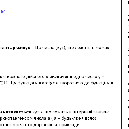
 а?
 яким
арксинус
– Це число (кут), що лежить в межах
нгенс?
для кожного дійсного x
визначено
одне число y =
 ∈ ℝ . Ця функція y = arctgx є зворотною до функції y =
нгенсом числа а?
о
)
називається
кут x, що лежить в інтервалі тангенс
 арккотангенсом
числа а
(
а
– будь-яке
число
)
 котангенс якого дорівнює
а
. приклади.