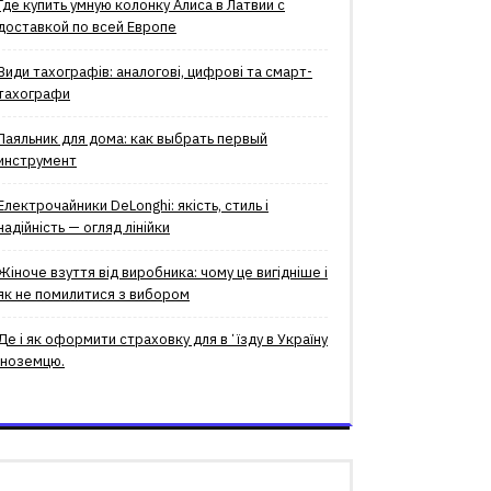
Где купить умную колонку Алиса в Латвии с
доставкой по всей Европе
Види тахографів: аналогові, цифрові та смарт-
тахографи
Паяльник для дома: как выбрать первый
инструмент
Електрочайники DeLonghi: якість, стиль і
надійність — огляд лінійки
Жіноче взуття від виробника: чому це вигідніше і
як не помилитися з вибором
Де і як оформити страховку для вʼїзду в Україну
іноземцю.