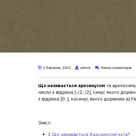
1 Березня, 2023
admin
Немає коментарів
Що називається арксинусом
та арккосинус
число з відрізка [-/2; /2], синус якого дорі
з відрізка [0; ], косинус якого дорівнює а).F
Що називається Аркси
Зміст:
1
Що називається Арксинусом кута?