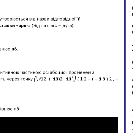
 ARC?
утворюється від назви відповідної їй
ставки
«
арк
-» (Від лат. arc – дуга).
внює π6.
зитивною частиною осі абсцис і променем з
ть через точку ⎛⎝√12−(−
13
)2,−
13
⎞⎠ ( 1 2 – ( –
1 3
) 2 , –
рінь із 3 2?
івнює π
3
.