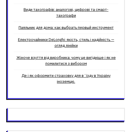
Види тахографів: аналогові, цифрові та смарт-
тахографи
Паяльник для дома: как выбрать первый инструмент
Електрочайники DeLonghi: якість, стиль і надійність —
огляд лінійки
Жіноче взуття від виробника: чому це вигідніше і як не
помилитися з вибором
Де і як оформити страховку для вʼїзду в Україну
іноземцю.