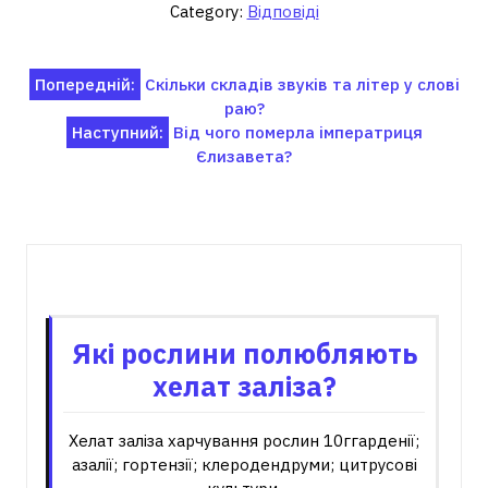
Category:
Відповіді
Навігація
Попередній:
Скільки складів звуків та літер у слові
раю?
записів
Наступний:
Від чого померла імператриця
Єлизавета?
Пов'язані записи
Які рослини полюбляють
хелат заліза?
Хелат заліза харчування рослин 10ггарденії;
азалії; гортензії; клеродендруми; цитрусові