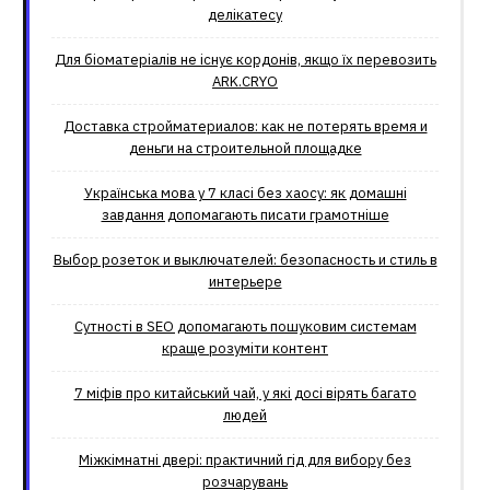
делікатесу
Для біоматеріалів не існує кордонів, якщо їх перевозить
ARK.CRYO
Доставка стройматериалов: как не потерять время и
деньги на строительной площадке
Українська мова у 7 класі без хаосу: як домашні
завдання допомагають писати грамотніше
Выбор розеток и выключателей: безопасность и стиль в
интерьере
Сутності в SEO допомагають пошуковим системам
краще розуміти контент
7 міфів про китайський чай, у які досі вірять багато
людей
Міжкімнатні двері: практичний гід для вибору без
розчарувань