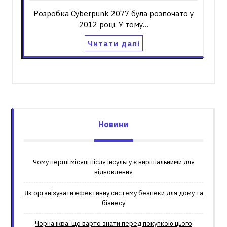
Розробка Cyberpunk 2077 була розпочато у
2012 році. У тому…
Читати далі
Новини
Чому перші місяці після інсульту є вирішальними для
відновлення
Як організувати ефективну систему безпеки для дому та
бізнесу
Чорна ікра: що варто знати перед покупкою цього