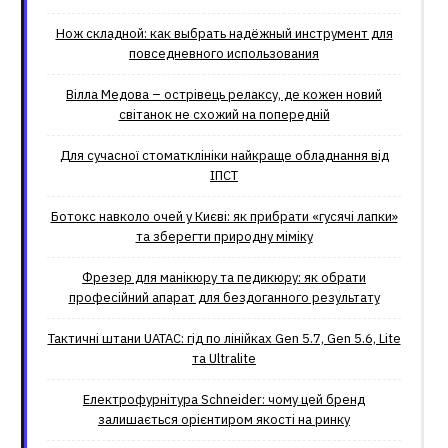
Нож складной: как выбрать надёжный инструмент для
повседневного использования
Вілла Медова – острівець релаксу, де кожен новий
світанок не схожий на попередній
Для сучасної стоматклініки найкраще обладнання від
ІПСТ
Ботокс навколо очей у Києві: як прибрати «гусячі лапки»
та зберегти природну міміку
Фрезер для манікюру та педикюру: як обрати
професійний апарат для бездоганного результату
Тактичні штани UATAC: гід по лінійках Gen 5.7, Gen 5.6, Lite
та Ultralite
Електрофурнітура Schneider: чому цей бренд
залишається орієнтиром якості на ринку