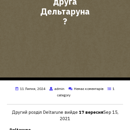
друга
Дельтаруна
?
11 Липня, 2024
admin
Немає коментарів
1
category
Другий розділ Deltarune вийде
17 вересня
Sep 15,
2021
Deltarune