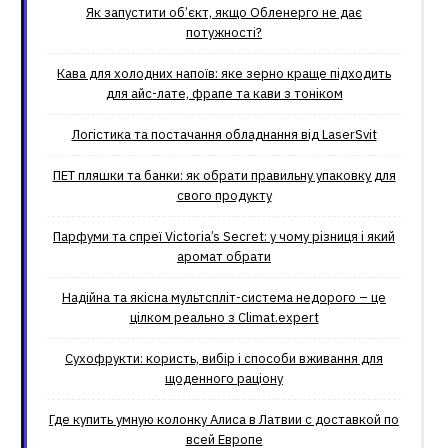
Як запустити об’єкт, якщо Обленерго не дає
потужності?
Кава для холодних напоїв: яке зерно краще підходить
для айс-лате, фрапе та кави з тоніком
Логістика та постачання обладнання від LaserSvit
ПЕТ пляшки та банки: як обрати правильну упаковку для
свого продукту
Парфуми та спреї Victoria’s Secret: у чому різниця і який
аромат обрати
Надійна та якісна мультспліт-система недорого – це
цілком реально з Climat.еxpert
Сухофрукти: користь, вибір і способи вживання для
щоденного раціону
Где купить умную колонку Алиса в Латвии с доставкой по
всей Европе