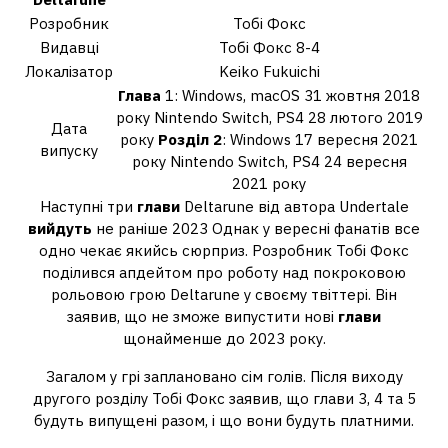
Розробник
Тобі Фокс
Видавці
Тобі Фокс 8-4
Локалізатор
Keiko Fukuichi
Глава
1: Windows, macOS 31 жовтня 2018
року Nintendo Switch, PS4 28 лютого 2019
Дата
року
Розділ 2
: Windows 17 вересня 2021
випуску
року Nintendo Switch, PS4 24 вересня
2021 року
Наступні три
глави
Deltarune від автора Undertale
вийдуть
не раніше 2023 Однак у вересні фанатів все
одно чекає якийсь сюрприз. Розробник Тобі Фокс
поділився апдейтом про роботу над покроковою
рольовою грою Deltarune у своєму твіттері. Він
заявив, що не зможе випустити нові
глави
щонайменше до 2023 року.
Загалом у грі заплановано сім голів. Після виходу
другого розділу Тобі Фокс заявив, що глави 3, 4 та 5
будуть випущені разом, і що вони будуть платними.