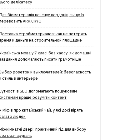
цього делікатесу
Для біоматеріалів не існує кордонів, якщо їх
перевозить ARK.CRYO
Доставка стройматериалов: как не потерять
время и деньги на строительной площадке
Українська мова у 7 класі без хаосу: як домашні
завдання допомагають писати грамотніше
Выбор розеток и выключателей: безопасность
и стиль в интерьере
Сутності в SEO допомагають пошуковим
системам краще розуміти контент
7 міфів про китайський чай, у які досі вірять
багато людей
Міжкімнатні двері: практичний гід для вибору
без розчарувань