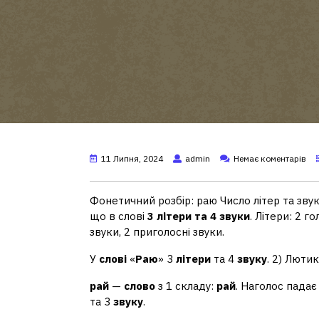
11 Липня, 2024
admin
Немає коментарів
Фонетичний розбір: раю Число літер та зву
що в слові
3 літери та 4 звуки
. Літери: 2 г
звуки, 2 приголосні звуки.
У
слові
«
Раю
» 3
літери
та 4
звуку
. 2) Люти
рай
—
слово
з 1 складу:
рай
. Наголос пада
та 3
звуку
.