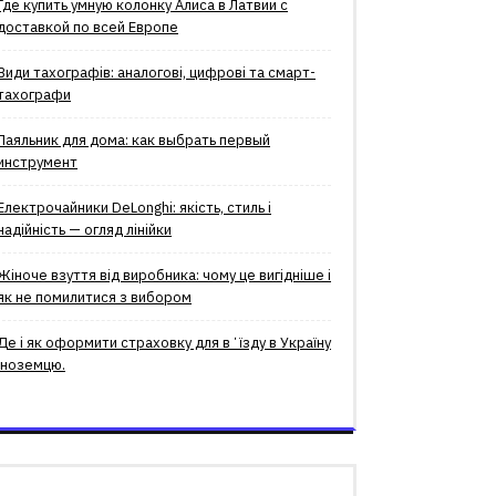
Где купить умную колонку Алиса в Латвии с
доставкой по всей Европе
Види тахографів: аналогові, цифрові та смарт-
тахографи
Паяльник для дома: как выбрать первый
инструмент
Електрочайники DeLonghi: якість, стиль і
надійність — огляд лінійки
Жіноче взуття від виробника: чому це вигідніше і
як не помилитися з вибором
Де і як оформити страховку для вʼїзду в Україну
іноземцю.