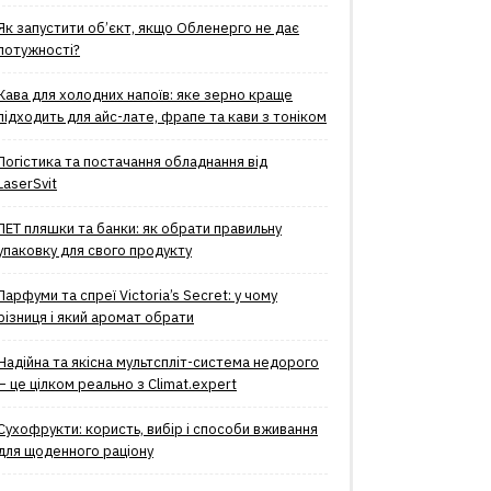
Як запустити об’єкт, якщо Обленерго не дає
потужності?
Кава для холодних напоїв: яке зерно краще
підходить для айс-лате, фрапе та кави з тоніком
Логістика та постачання обладнання від
LaserSvit
ПЕТ пляшки та банки: як обрати правильну
упаковку для свого продукту
Парфуми та спреї Victoria’s Secret: у чому
різниця і який аромат обрати
Надійна та якісна мультспліт-система недорого
– це цілком реально з Climat.еxpert
Сухофрукти: користь, вибір і способи вживання
для щоденного раціону