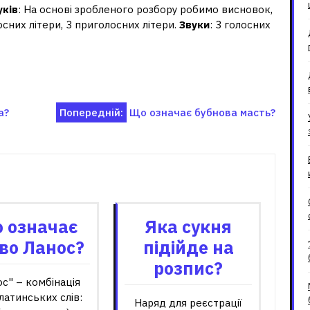
уків
: На основі зробленого розбору робимо висновок,
лосних літери, 3 приголосних літери.
Звуки
: 3 голосних
а?
Попередній:
Що означає бубнова масть?
зані записи
 означає
Яка сукня
во Ланос?
підійде на
розпис?
с" – комбінація
латинських слів:
Наряд для реєстрації