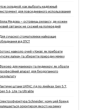
Нож складной: как выбрать надёжный
инструмент для повседневного использования
Вілла Медова – острівець релаксу, де кожен
новий світанок не схожий на попередній
Для сучасної стоматклініки найкраще
обладнання від ІПСТ
Ботокс навколо очей у Києві: як прибрати
«гусячі лапки» та зберегти природну міміку
Фрезер для манікюру та педикюру: як обрати
професійний апарат для бездоганного
результату
Тактичні штани UATAC: гід по лінійках Gen 5.7,
Gen 5.6, Lite та Ultralite
Електрофурнітура Schneider: чому цей бренд
залишається орієнтиром якості на ринку