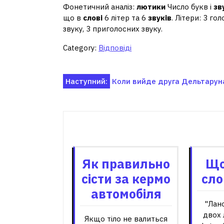
Фонетичний аналіз:
лютики
Число букв і
зв
що в
слові
6 літер та 6
звуків
. Літери: 3 го
звуку, 3 приголосних звуку.
Category:
Відповіді
Навігація
Наступний:
Коли вийде друга Дельтарун
записів
Пов'я
Як правильно
Що
сісти за кермо
сло
автомобіля
"Лано
двох 
Якщо тіло не валиться