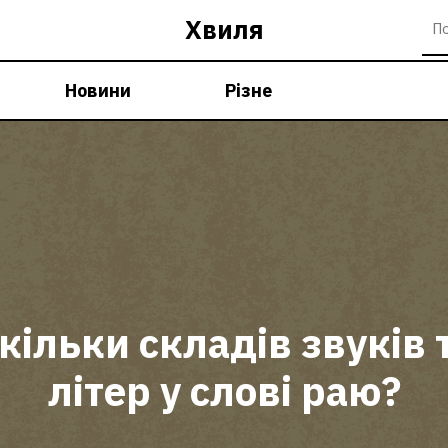
Хвиля
Новини
Різне
кільки складів звуків 
літер у слові раю?