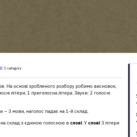
1 category
ків: На основі зробленого розбору робимо висновок,
олосні літери, 1 приголосна літера. Звуки: 2 голосні
ки – 3 мови, наголос падає на 1-й склад.
є на склад з єдиною голосною в
слові
. У
слові
3 літери