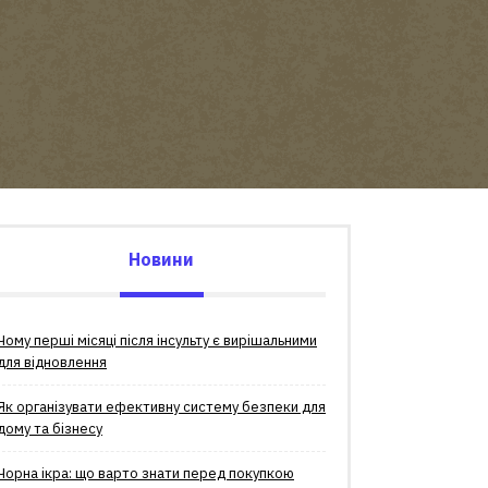
Новини
Чому перші місяці після інсульту є вирішальними
для відновлення
Як організувати ефективну систему безпеки для
дому та бізнесу
Чорна ікра: що варто знати перед покупкою