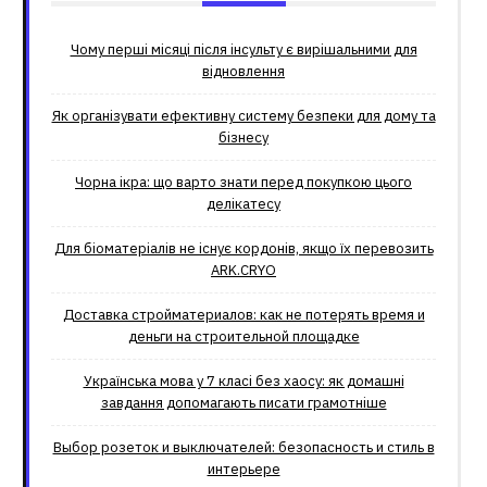
Чому перші місяці після інсульту є вирішальними для
відновлення
Як організувати ефективну систему безпеки для дому та
бізнесу
Чорна ікра: що варто знати перед покупкою цього
делікатесу
Для біоматеріалів не існує кордонів, якщо їх перевозить
ARK.CRYO
Доставка стройматериалов: как не потерять время и
деньги на строительной площадке
Українська мова у 7 класі без хаосу: як домашні
завдання допомагають писати грамотніше
Выбор розеток и выключателей: безопасность и стиль в
интерьере