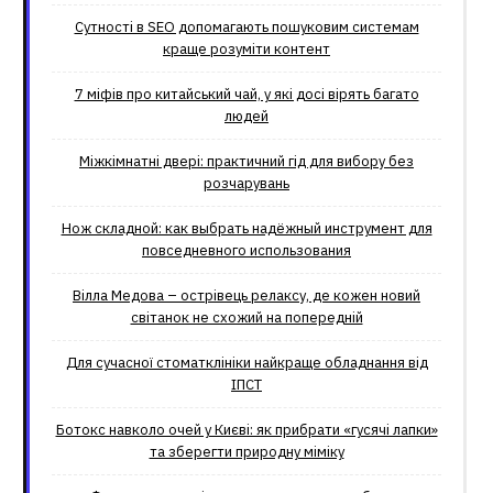
Сутності в SEO допомагають пошуковим системам
краще розуміти контент
7 міфів про китайський чай, у які досі вірять багато
людей
Міжкімнатні двері: практичний гід для вибору без
розчарувань
Нож складной: как выбрать надёжный инструмент для
повседневного использования
Вілла Медова – острівець релаксу, де кожен новий
світанок не схожий на попередній
Для сучасної стоматклініки найкраще обладнання від
ІПСТ
Ботокс навколо очей у Києві: як прибрати «гусячі лапки»
та зберегти природну міміку