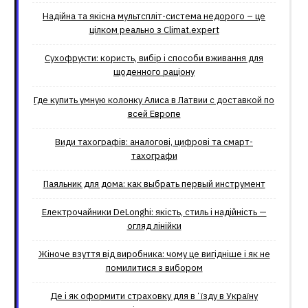
Надійна та якісна мультспліт-система недорого – це
цілком реально з Climat.еxpert
Сухофрукти: користь, вибір і способи вживання для
щоденного раціону
Где купить умную колонку Алиса в Латвии с доставкой по
всей Европе
Види тахографів: аналогові, цифрові та смарт-
тахографи
Паяльник для дома: как выбрать первый инструмент
Електрочайники DeLonghi: якість, стиль і надійність —
огляд лінійки
Жіноче взуття від виробника: чому це вигідніше і як не
помилитися з вибором
Де і як оформити страховку для вʼїзду в Україну