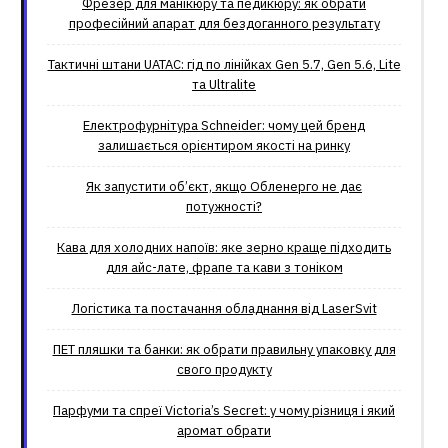
Фрезер для манікюру та педикюру: як обрати
професійний апарат для бездоганного результату
Тактичні штани UATAC: гід по лінійках Gen 5.7, Gen 5.6, Lite
та Ultralite
Електрофурнітура Schneider: чому цей бренд
залишається орієнтиром якості на ринку
Як запустити об’єкт, якщо Обленерго не дає
потужності?
Кава для холодних напоїв: яке зерно краще підходить
для айс-лате, фрапе та кави з тоніком
Логістика та постачання обладнання від LaserSvit
ПЕТ пляшки та банки: як обрати правильну упаковку для
свого продукту
Парфуми та спреї Victoria’s Secret: у чому різниця і який
аромат обрати