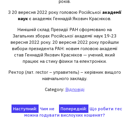
років.
З 20 вересня 2022 року головою Російської
академії
наук
є академік Геннадій Якович Красніков.
Нинішній склад Президії РАН сформовано на
Загальних зборах Російської академії наук 19-23
вересня 2022 року. 20 вересня 2022 року пройшли
вибори президента РАН: новим головою академії
став Геннадій Якович Красніков — учений, який
працює на стику фізики та електроніки.
Ректор (лат. rector – управитель) – керівник вищого
навчального закладу.
Category:
Відповіді
Навігація
Наступний:
Чим не
Попередній:
Що робити тес
можна годувати вислоухих кошенят?
записів