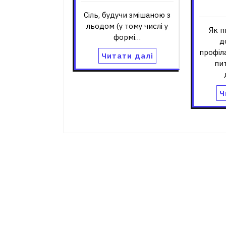
Сіль, будучи змішаною з
льодом (у тому числі у
Як п
формі…
д
профіл
Читати далі
пи
Ч