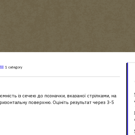
1 category
?
мність із сечею до позначки, вказаної стрілками, на
оризонтальну поверхню. Оцініть результат через 3-5
 тим, як робити тест на