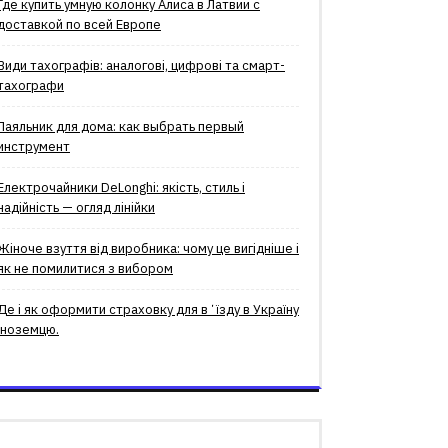
Где купить умную колонку Алиса в Латвии с
доставкой по всей Европе
Види тахографів: аналогові, цифрові та смарт-
тахографи
Паяльник для дома: как выбрать первый
инструмент
Електрочайники DeLonghi: якість, стиль і
надійність — огляд лінійки
Жіноче взуття від виробника: чому це вигідніше і
як не помилитися з вибором
Де і як оформити страховку для вʼїзду в Україну
іноземцю.