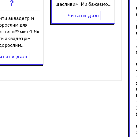
?
щасливим. Ми бажаємо…
Читати далі
ити аквадетрім
орослим для
актики?Зміст:1 Як
ти аквадетрім
дорослим…
итати далі