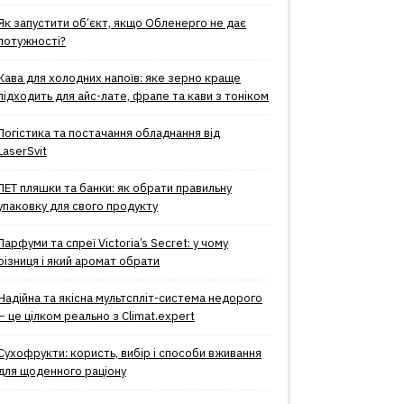
Як запустити об’єкт, якщо Обленерго не дає
потужності?
Кава для холодних напоїв: яке зерно краще
підходить для айс-лате, фрапе та кави з тоніком
Логістика та постачання обладнання від
LaserSvit
ПЕТ пляшки та банки: як обрати правильну
упаковку для свого продукту
Парфуми та спреї Victoria’s Secret: у чому
різниця і який аромат обрати
Надійна та якісна мультспліт-система недорого
– це цілком реально з Climat.еxpert
Сухофрукти: користь, вибір і способи вживання
для щоденного раціону