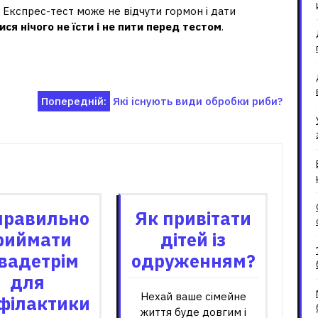
. Експрес-тест може не відчути гормон і дати
ся нічого не їсти і не пити перед тестом
.
Попередній:
Які існують види обробки риби?
зані записи
правильно
Як привітати
риймати
дітей із
вадетрім
одруженням?
для
Нехай ваше сімейне
філактики
життя буде довгим і