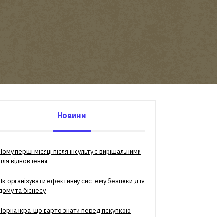
Новини
Чому перші місяці після інсульту є вирішальними
для відновлення
Як організувати ефективну систему безпеки для
дому та бізнесу
Чорна ікра: що варто знати перед покупкою