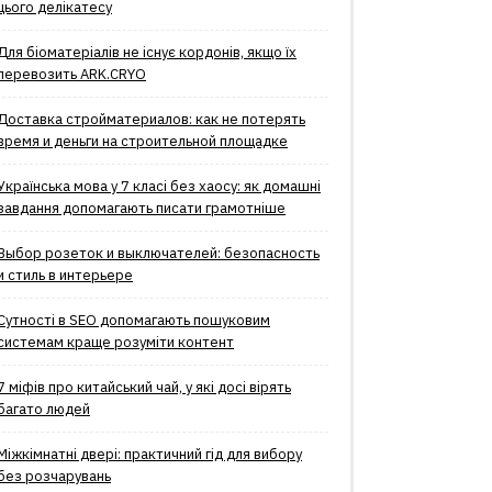
цього делікатесу
Для біоматеріалів не існує кордонів, якщо їх
перевозить ARK.CRYO
Доставка стройматериалов: как не потерять
время и деньги на строительной площадке
Українська мова у 7 класі без хаосу: як домашні
завдання допомагають писати грамотніше
Выбор розеток и выключателей: безопасность
и стиль в интерьере
Сутності в SEO допомагають пошуковим
системам краще розуміти контент
7 міфів про китайський чай, у які досі вірять
багато людей
Міжкімнатні двері: практичний гід для вибору
без розчарувань