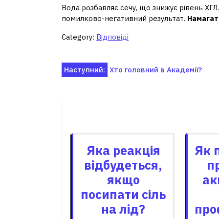
Вода розбавляє сечу, що знижує рівень ХГЛ
помилково-негативний результат.
Намагати
Category:
Відповіді
Навігація
Наступний:
Хто головний в Академії?
записів
Пов'я
Яка реакція
Як 
відбудеться,
п
якщо
ак
посипати сіль
на лід?
про