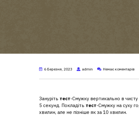
6 Березня, 2023
admin
Немає коментарів
Як правильно робити тест
Зануріть
тест
-Смужку вертикально в чисту є
5 секунд. Покладіть
тест
-Смужку на суху г
хвилин, але не пізніше як за 10 хвилин.
Що не можна робити перед
вагітність?