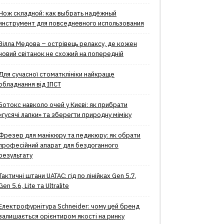
Нож складной: как выбрать надёжный
инструмент для повседневного использования
Вілла Медова – острівець релаксу, де кожен
новий світанок не схожий на попередній
Для сучасної стоматклініки найкраще
обладнання від ІПСТ
Ботокс навколо очей у Києві: як прибрати
«гусячі лапки» та зберегти природну міміку
Фрезер для манікюру та педикюру: як обрати
професійний апарат для бездоганного
результату
Тактичні штани UATAC: гід по лінійках Gen 5.7,
Gen 5.6, Lite та Ultralite
Електрофурнітура Schneider: чому цей бренд
залишається орієнтиром якості на ринку