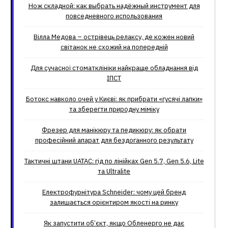
Нож складной: как выбрать надёжный инструмент для
повседневного использования
Вілла Медова – острівець релаксу, де кожен новий
світанок не схожий на попередній
Для сучасної стоматклініки найкраще обладнання від
ІПСТ
Ботокс навколо очей у Києві: як прибрати «гусячі лапки»
та зберегти природну міміку
Фрезер для манікюру та педикюру: як обрати
професійний апарат для бездоганного результату
Тактичні штани UATAC: гід по лінійках Gen 5.7, Gen 5.6, Lite
та Ultralite
Електрофурнітура Schneider: чому цей бренд
залишається орієнтиром якості на ринку
Як запустити об’єкт, якщо Обленерго не дає