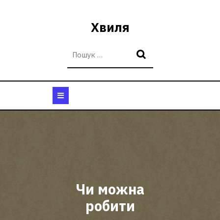
Перейти
до
Хвиля
вмісту
Кнопка
Відкрити
Чи можна
робити