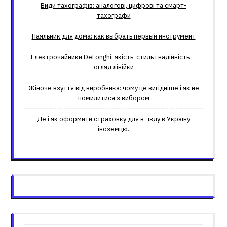
Види тахографів: аналогові, цифрові та смарт-
тахографи
Паяльник для дома: как выбрать первый инструмент
Електрочайники DeLonghi: якість, стиль і надійність —
огляд лінійки
Жіноче взуття від виробника: чому це вигідніше і як не
помилитися з вибором
Де і як оформити страховку для вʼїзду в Україну
іноземцю.