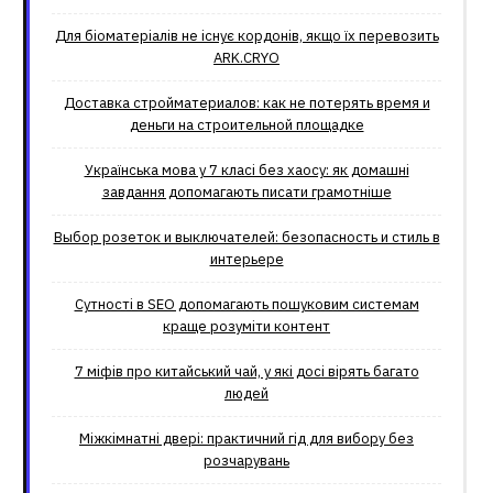
Для біоматеріалів не існує кордонів, якщо їх перевозить
ARK.CRYO
Доставка стройматериалов: как не потерять время и
деньги на строительной площадке
Українська мова у 7 класі без хаосу: як домашні
завдання допомагають писати грамотніше
Выбор розеток и выключателей: безопасность и стиль в
интерьере
Сутності в SEO допомагають пошуковим системам
краще розуміти контент
7 міфів про китайський чай, у які досі вірять багато
людей
Міжкімнатні двері: практичний гід для вибору без
розчарувань