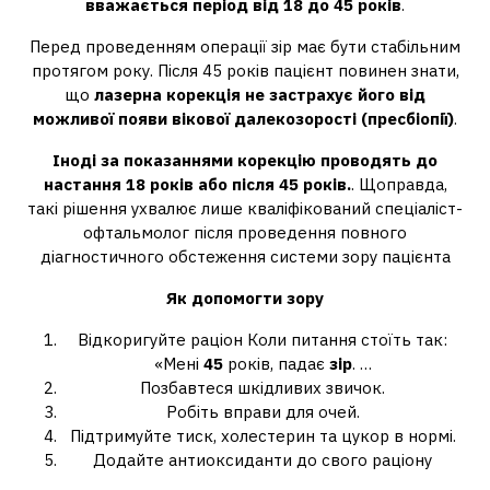
вважається період від 18 до 45 років
.
Перед проведенням операції зір має бути стабільним
протягом року. Після 45 років пацієнт повинен знати,
що
лазерна корекція не застрахує його від
можливої ​​появи вікової далекозорості (пресбіопії)
.
Іноді за показаннями корекцію проводять до
настання 18 років або після 45 років.
. Щоправда,
такі рішення ухвалює лише кваліфікований спеціаліст-
офтальмолог після проведення повного
діагностичного обстеження системи зору пацієнта
Як допомогти
зору
Відкоригуйте раціон Коли питання стоїть так:
«Мені
45
років, падає
зір
. …
Позбавтеся шкідливих звичок.
Робіть вправи для очей.
Підтримуйте тиск, холестерин та цукор в нормі.
Додайте антиоксиданти до свого раціону