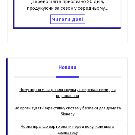
Дерево цвіте приблизно 20 днів,
продукуючи за сезон у середньому…
Читати далі
Новини
Чому перші місяці після інсульту є вирішальними для
відновлення
Як організувати ефективну систему безпеки для дому та
бізнесу
Чорна ікра: що варто знати перед покупкою цього
делікатесу