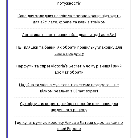
потужності?
Кава для холодних напоїв: яке зерно краще підходить
для айс-лате, фрапе та кави з тоніком
Логістика та постачання обладнання від LaserSvit
ПЕТ пляшки та банки: як обрати правильну упаковку для
свого продукту
Парфуми та спреї Victoria’s Secret: у чому різниця і який
аромат обрати
Надійна та якісна мультспліт-система недорого – це
цілком реально з Climat.еxpert
Сухофрукти: користь, вибір і способи вживання для
щоденного раціону
Где купить умную колонку Алиса в Латвии с доставкой по
всей Европе