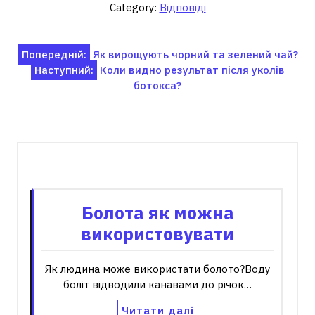
Category:
Відповіді
Навігація
Попередній:
Як вирощують чорний та зелений чай?
Наступний:
Коли видно результат після уколів
записів
ботокса?
Пов'язані записи
Болота як можна
використовувати
Як людина може використати болото?Воду
боліт відводили канавами до річок…
Читати далі