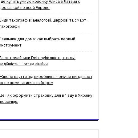
Где купить умную колонку Алиса в Латвии с
доставкой по всей Европе
Види тахографів: аналогові, цифрові та смарт-
тахографи
Паяльник для дома: как выбрать первый
инструмент
Електрочайники DeLonghi: якість, стиль і
надійність — огляд лінійки
Жіноче взуття від виробника: чому це вигідніше і
як не помилитися з вибором
Де і як оформити страховку для вʼїзду в Україну
іноземцю.