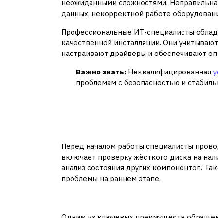
неожиданными сложностями. Неправильная
данных, некорректной работе оборудован
Профессиональные ИТ-специалисты облад
качественной инсталляции. Они учитывают
настраивают драйверы и обеспечивают оп
Важно знать:
Неквалифицированная
у
проблемам с безопасностью и стабил
Комплексный подход
Предварительная диа
Перед началом работы специалисты прово
включает проверку жёсткого диска на нал
анализ состояния других компонентов. Та
проблемы на раннем этапе.
Сохранение важных д
Одним из ключевых преимуществ обращени