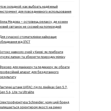
Нож складной: как выбрать надёжный
инструмент для повседневного использования
Вілла Медова – острівець релаксу, де кожен
новий світанок не схожий на попередній
Для сучасної стоматклініки найкраще
обладнання від ІПСТ
Ботокс навколо очей у Києві: як прибрати
«гусячі лапки» та зберегти природну міміку
Фрезер для манікюру та педикюру: як обрати
професійний апарат для бездоганного
результату
Тактичні штани UATAC: гід по лінійках Gen 5.7,
Gen 5.6, Lite та Ultralite
Електрофурнітура Schneider: чому цей бренд
залишається орієнтиром якості на ринку