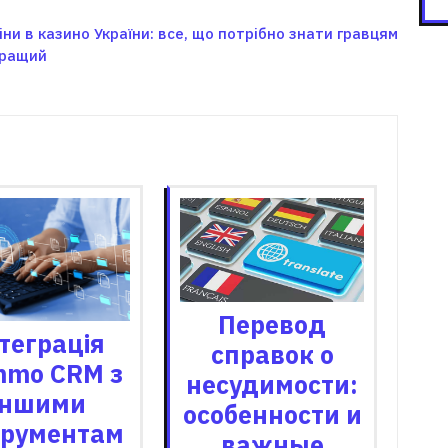
іни в казино України: все, що потрібно знати гравцям
кращий
зані записи
Перевод
теграція
справок о
mo CRM з
несудимости:
іншими
особенности и
трументам
важные