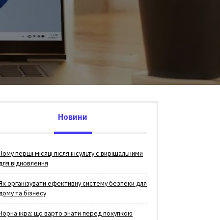
Новини
Чому перші місяці після інсульту є вирішальними
для відновлення
Як організувати ефективну систему безпеки для
дому та бізнесу
Чорна ікра: що варто знати перед покупкою