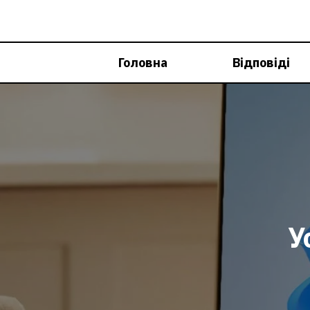
Перейти
до
вмісту
Головна
Відповіді
У