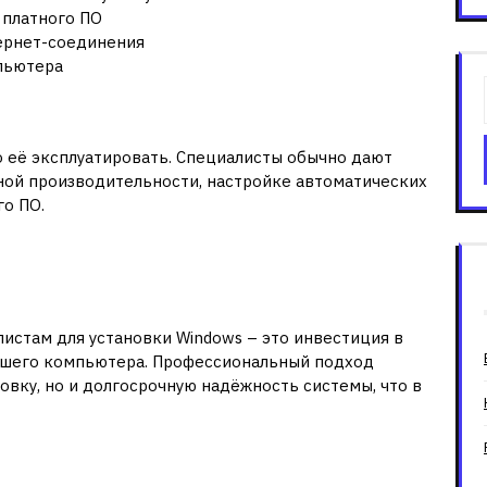
 платного ПО
тернет-соединения
пьютера
 обслуживание
 её эксплуатировать. Специалисты обычно дают
ой производительности, настройке автоматических
о ПО.
луживает
 подхода
стам для установки Windows – это инвестиция в
ашего компьютера. Профессиональный подход
овку, но и долгосрочную надёжность системы, что в