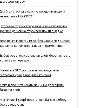
цього делікатесу
Для біоматеріалів не існує кордонів, якщо їх
перевозить ARK.CRYO
Доставка стройматериалов: как не потерять
время и деньги на строительной площадке
Українська мова у 7 класі без хаосу: як домашні
завдання допомагають писати грамотніше
Выбор розеток и выключателей: безопасность
и стиль в интерьере
Сутності в SEO допомагають пошуковим
системам краще розуміти контент
7 міфів про китайський чай, у які досі вірять
багато людей
Міжкімнатні двері: практичний гід для вибору
без розчарувань