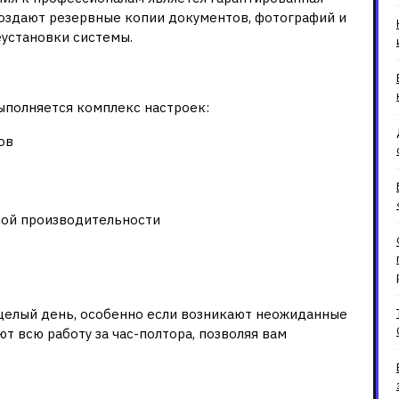
создают резервные копии документов, фотографий и
еустановки системы.
ция
ыполняется комплекс настроек:
ов
ной производительности
ессионального сервиса
 целый день, особенно если возникают неожиданные
 всю работу за час-полтора, позволяя вам