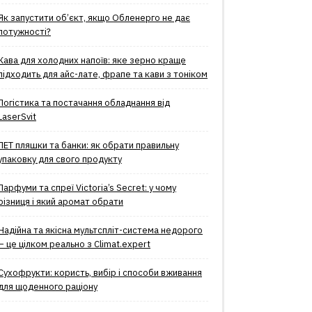
Як запустити об’єкт, якщо Обленерго не дає
потужності?
Кава для холодних напоїв: яке зерно краще
підходить для айс-лате, фрапе та кави з тоніком
Логістика та постачання обладнання від
LaserSvit
ПЕТ пляшки та банки: як обрати правильну
упаковку для свого продукту
Парфуми та спреї Victoria’s Secret: у чому
різниця і який аромат обрати
Надійна та якісна мультспліт-система недорого
– це цілком реально з Climat.еxpert
Сухофрукти: користь, вибір і способи вживання
для щоденного раціону