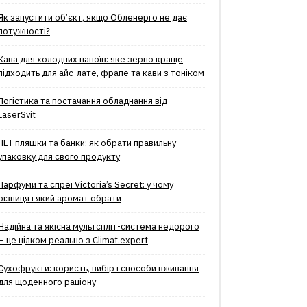
Як запустити об’єкт, якщо Обленерго не дає
потужності?
Кава для холодних напоїв: яке зерно краще
підходить для айс-лате, фрапе та кави з тоніком
Логістика та постачання обладнання від
LaserSvit
ПЕТ пляшки та банки: як обрати правильну
упаковку для свого продукту
Парфуми та спреї Victoria’s Secret: у чому
різниця і який аромат обрати
Надійна та якісна мультспліт-система недорого
– це цілком реально з Climat.еxpert
Сухофрукти: користь, вибір і способи вживання
для щоденного раціону