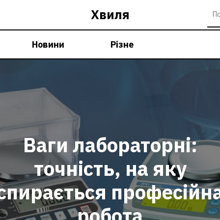
Хвиля
Новини
Різне
Ваги лабораторні:
точність, на яку
спирається професійн
робота