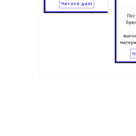
Читати далі
Пос
брен
высо
матери
Ч