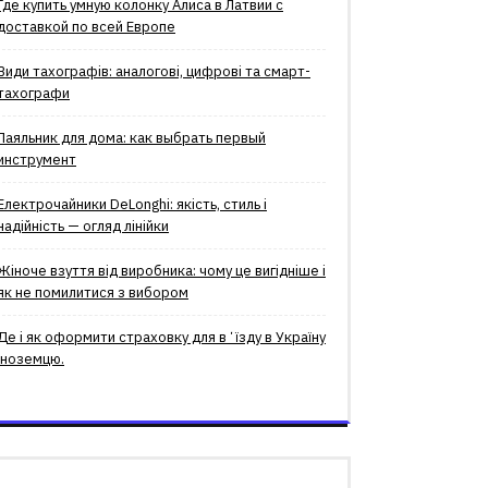
Где купить умную колонку Алиса в Латвии с
доставкой по всей Европе
Види тахографів: аналогові, цифрові та смарт-
тахографи
Паяльник для дома: как выбрать первый
инструмент
Електрочайники DeLonghi: якість, стиль і
надійність — огляд лінійки
Жіноче взуття від виробника: чому це вигідніше і
як не помилитися з вибором
Де і як оформити страховку для вʼїзду в Україну
іноземцю.