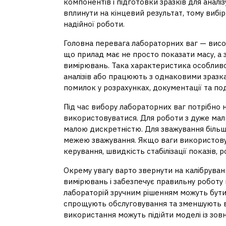
компонентів і підготовки зразків для аналі
вплинути на кінцевий результат, тому виб
надійної роботи.
Головна перевага лабораторних ваг — висок
що прилад має не просто показати масу, а 
вимірювань. Така характеристика особливо
аналізів або працюють з однаковими зразк
помилок у розрахунках, документації та п
Під час вибору лабораторних ваг потрібно 
використовуватися. Для роботи з дуже мал
малою дискретністю. Для зважування більш
межею зважування. Якщо ваги використову
керування, швидкість стабілізації показів, 
Окрему увагу варто звернути на калібруван
вимірювань і забезпечує правильну роботу 
лабораторій зручним рішенням можуть бути 
спрощують обслуговування та зменшують 
використання можуть підійти моделі із зов