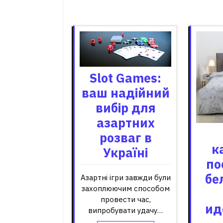
Пов'я
Slot Games:
ваш надійний
вибір для
азартних
розваг в
к
Україні
по
бе
Азартні ігри завжди були
захоплюючим способом
провести час,
ид
випробувати удачу…