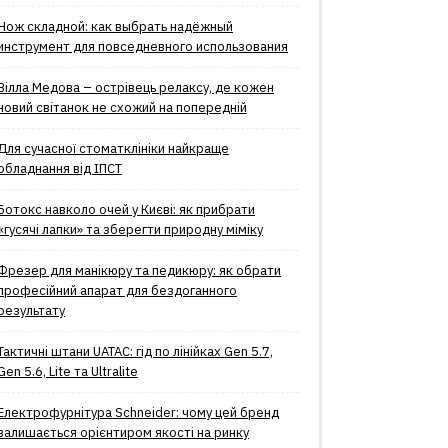
Нож складной: как выбрать надёжный
инструмент для повседневного использования
Вілла Медова – острівець релаксу, де кожен
новий світанок не схожий на попередній
Для сучасної стоматклініки найкраще
обладнання від ІПСТ
Ботокс навколо очей у Києві: як прибрати
«гусячі лапки» та зберегти природну міміку
Фрезер для манікюру та педикюру: як обрати
професійний апарат для бездоганного
результату
Тактичні штани UATAC: гід по лінійках Gen 5.7,
Gen 5.6, Lite та Ultralite
Електрофурнітура Schneider: чому цей бренд
залишається орієнтиром якості на ринку