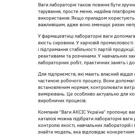
Ваги лабораторні також повинні бути зручн
тарування, просте меню, надійна платформ
використання. Якщо приладом користуються
важливішим, адже воно зменшує ризик непр
У фармацевтиці лабораторні ваги допомаг
якість сировини. У харчовій промисловості 
і підтримання стабільності партій продукції
реактивами та розчинами. У навчальних за
лабораторних робіт, практичних занять і дос
Для підприємств, які мають власний відділ
частиною робочого процесу. Вони допомага
встановленим нормам, контролювати витрати
вимірювань. Це особливо актуально для комп
виробничих процесів.
Компанія “Ваги АКСІС Україна” пропонує ва
каталозі можна підібрати лабораторні ваги
контролю якості, навчальних лабораторій і
знайти модель, яка відповідає конкретним