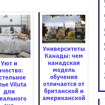
зані записи
Университеты
Канады: чем
канадская
Уют и
модель
ачество:
обучения
стельное
отличается от
лье Viluta
британской и
для
американской
еального