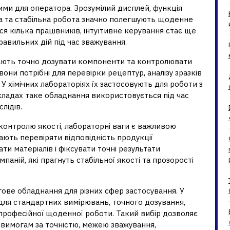
ими для оператора. Зрозумілий дисплей, функція
а та стабільна робота значно полегшують щоденне
 кілька працівників, інтуїтивне керування стає ще
авильних дій під час зважування.
ають точно дозувати компоненти та контролювати
вони потрібні для перевірки рецептур, аналізу зразків
. У хімічних лабораторіях їх застосовують для роботи з
кладах таке обладнання використовується під час
лідів.
 контролю якості, лабораторні ваги є важливою
ють перевіряти відповідність продукції
 матеріалів і фіксувати точні результати
аній, які прагнуть стабільної якості та прозорості
гове обладнання для різних сфер застосування. У
 для стандартних вимірювань, точного дозування,
 професійної щоденної роботи. Такий вибір дозволяє
 вимогам за точністю, межею зважування,