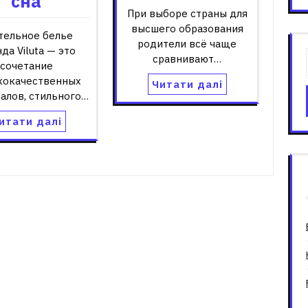
сна
При выборе страны для
высшего образования
тельное белье
родители всё чаще
да Viluta — это
сравнивают…
сочетание
кокачественных
Читати далі
алов, стильного…
итати далі