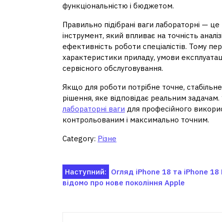
функціональністю і бюджетом.
Правильно підібрані ваги лабораторні — це
інструмент, який впливає на точність аналізі
ефективність роботи спеціалістів. Тому пе
характеристики приладу, умови експлуатаці
сервісного обслуговування.
Якщо для роботи потрібне точне, стабільне
рішення, яке відповідає реальним задачам.
лабораторні ваги
для професійного викорис
контрольованим і максимально точним.
Category:
Різне
Навігація
Наступний:
Огляд iPhone 18 та iPhone 18
відомо про нове покоління Apple
записів