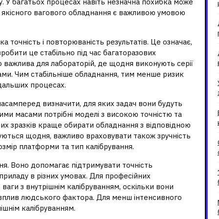
зу. У багатьох процесах навіть незначна похибка може
ір якісного вагового обладнання є важливою умовою
а точність і повторюваність результатів. Це означає,
зробити це стабільно під час багаторазових
 важлива для лабораторій, де щодня виконують серії
ами. Чим стабільніше обладнання, тим менше ризик
одальших процесах.
насамперед визначити, для яких задач вони будуть
ими масами потрібні моделі з високою точністю та
их зразків краще обирати обладнання з відповідною
ються щодня, важливо враховувати також зручність
розмір платформи та тип калібрування.
ня. Воно допомагає підтримувати точність
приладу в різних умовах. Для професійних
ваги з внутрішнім калібруванням, оскільки вони
вплив людського фактора. Для менш інтенсивного
нішнім калібруванням.