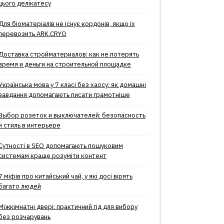
цього делікатесу
Для біоматеріалів не існує кордонів, якщо їх
перевозить ARK.CRYO
Доставка стройматериалов: как не потерять
время и деньги на строительной площадке
Українська мова у 7 класі без хаосу: як домашні
завдання допомагають писати грамотніше
Выбор розеток и выключателей: безопасность
и стиль в интерьере
Сутності в SEO допомагають пошуковим
системам краще розуміти контент
7 міфів про китайський чай, у які досі вірять
багато людей
Міжкімнатні двері: практичний гід для вибору
без розчарувань