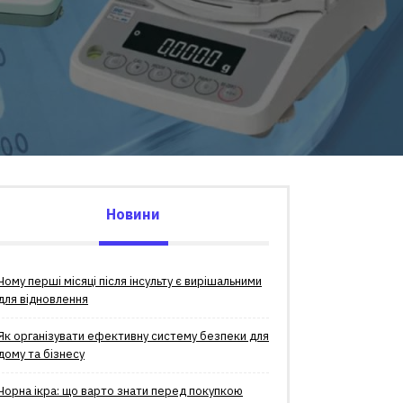
Новини
Чому перші місяці після інсульту є вирішальними
для відновлення
Як організувати ефективну систему безпеки для
дому та бізнесу
Чорна ікра: що варто знати перед покупкою