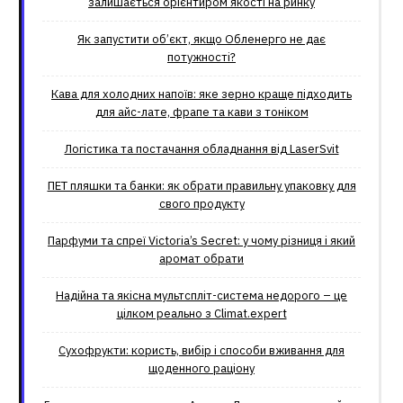
залишається орієнтиром якості на ринку
Як запустити об’єкт, якщо Обленерго не дає
потужності?
Кава для холодних напоїв: яке зерно краще підходить
для айс-лате, фрапе та кави з тоніком
Логістика та постачання обладнання від LaserSvit
ПЕТ пляшки та банки: як обрати правильну упаковку для
свого продукту
Парфуми та спреї Victoria’s Secret: у чому різниця і який
аромат обрати
Надійна та якісна мультспліт-система недорого – це
цілком реально з Climat.еxpert
Сухофрукти: користь, вибір і способи вживання для
щоденного раціону