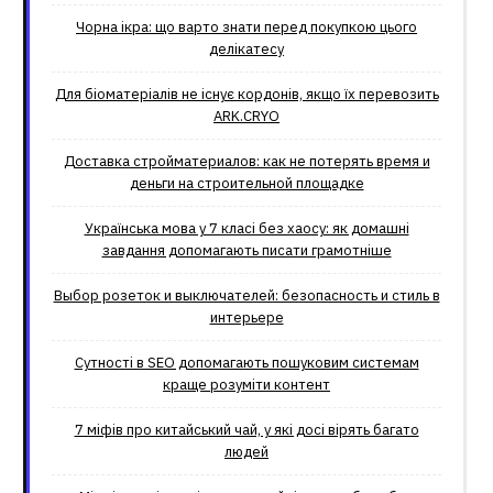
Чорна ікра: що варто знати перед покупкою цього
делікатесу
Для біоматеріалів не існує кордонів, якщо їх перевозить
ARK.CRYO
Доставка стройматериалов: как не потерять время и
деньги на строительной площадке
Українська мова у 7 класі без хаосу: як домашні
завдання допомагають писати грамотніше
Выбор розеток и выключателей: безопасность и стиль в
интерьере
Сутності в SEO допомагають пошуковим системам
краще розуміти контент
7 міфів про китайський чай, у які досі вірять багато
людей