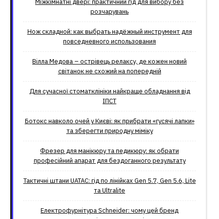
Міжкімнатні двері: практичний гід для вибору без
розчарувань
Нож складной: как выбрать надёжный инструмент для
повседневного использования
Вілла Медова – острівець релаксу, де кожен новий
світанок не схожий на попередній
Для сучасної стоматклініки найкраще обладнання від
ІПСТ
Ботокс навколо очей у Києві: як прибрати «гусячі лапки»
та зберегти природну міміку
Фрезер для манікюру та педикюру: як обрати
професійний апарат для бездоганного результату
Тактичні штани UATAC: гід по лінійках Gen 5.7, Gen 5.6, Lite
та Ultralite
Електрофурнітура Schneider: чому цей бренд