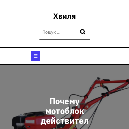
Перейти
до
Хвиля
вмісту
Кнопка
Відкрити
Почему
мотоблок
действител