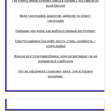
Где купить умную колонку Алиса в Латвии с доставкой по
всей Европе
Види тахографів: аналогові, цифрові та смарт-
тахографи
Паяльник для дома: как выбрать первый инструмент
Електрочайники DeLonghi: якість, стиль і надійність —
огляд лінійки
Жіноче взуття від виробника: чому це вигідніше і як не
помилитися з вибором
Де і як оформити страховку для вʼїзду в Україну
іноземцю.