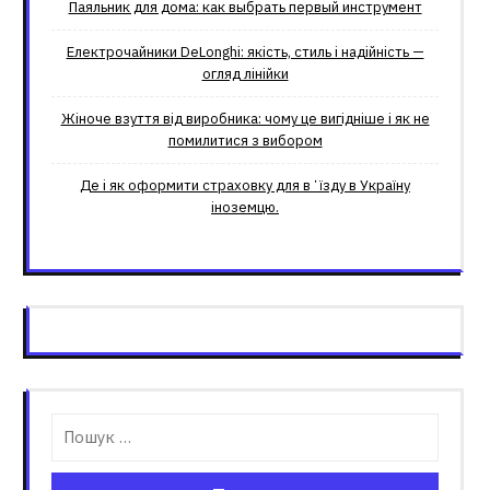
Паяльник для дома: как выбрать первый инструмент
Електрочайники DeLonghi: якість, стиль і надійність —
огляд лінійки
Жіноче взуття від виробника: чому це вигідніше і як не
помилитися з вибором
Де і як оформити страховку для вʼїзду в Україну
іноземцю.