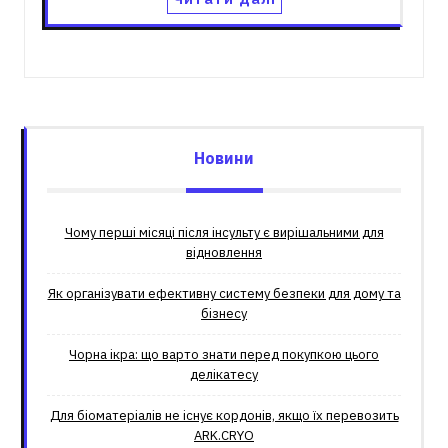
Новини
Чому перші місяці після інсульту є вирішальними для
відновлення
Як організувати ефективну систему безпеки для дому та
бізнесу
Чорна ікра: що варто знати перед покупкою цього
делікатесу
Для біоматеріалів не існує кордонів, якщо їх перевозить
ARK.CRYO