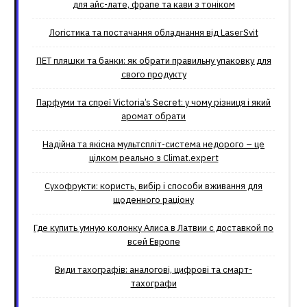
для айс-лате, фрапе та кави з тоніком
Логістика та постачання обладнання від LaserSvit
ПЕТ пляшки та банки: як обрати правильну упаковку для
свого продукту
Парфуми та спреї Victoria’s Secret: у чому різниця і який
аромат обрати
Надійна та якісна мультспліт-система недорого – це
цілком реально з Climat.еxpert
Сухофрукти: користь, вибір і способи вживання для
щоденного раціону
Где купить умную колонку Алиса в Латвии с доставкой по
всей Европе
Види тахографів: аналогові, цифрові та смарт-
тахографи