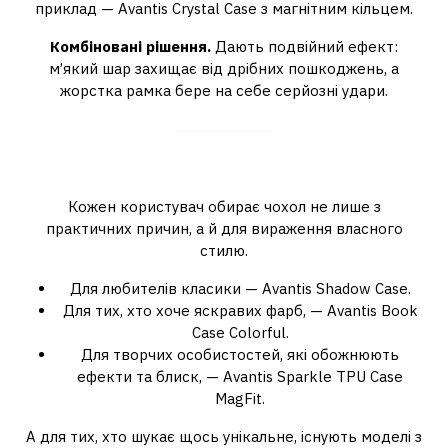
приклад — Avantis Crystal Case з магнітним кільцем.
Комбіновані рішення.
Дають подвійний ефект:
м’який шар захищає від дрібних пошкоджень, а
жорстка рамка бере на себе серйозні удари.
Дизайн: від класики до трендів
Кожен користувач обирає чохол не лише з
практичних причин, а й для вираження власного
стилю.
Для любителів класики — Avantis Shadow Case.
Для тих, хто хоче яскравих фарб, — Avantis Book
Case Colorful.
Для творчих особистостей, які обожнюють
ефекти та блиск, — Avantis Sparkle TPU Case
MagFit.
А для тих, хто шукає щось унікальне, існують моделі з