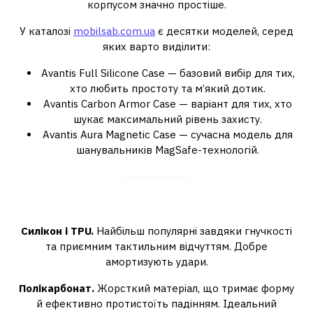
корпусом значно простіше.
У каталозі
mobilsab.com.ua
є десятки моделей, серед
яких варто виділити:
Avantis Full Silicone Case — базовий вибір для тих,
хто любить простоту та м’який дотик.
Avantis Carbon Armor Case — варіант для тих, хто
шукає максимальний рівень захисту.
Avantis Aura Magnetic Case — сучасна модель для
шанувальників MagSafe-технологій.
Матеріали: чим відрізняються
Силікон і TPU.
Найбільш популярні завдяки гнучкості
та приємним тактильним відчуттям. Добре
амортизують удари.
Полікарбонат.
Жорсткий матеріал, що тримає форму
й ефективно протистоїть падінням. Ідеальний