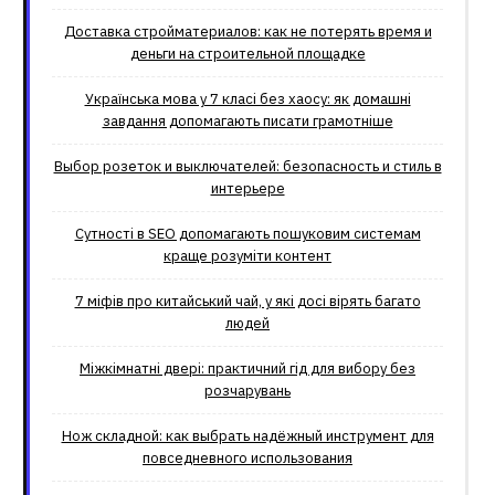
Доставка стройматериалов: как не потерять время и
деньги на строительной площадке
Українська мова у 7 класі без хаосу: як домашні
завдання допомагають писати грамотніше
Выбор розеток и выключателей: безопасность и стиль в
интерьере
Сутності в SEO допомагають пошуковим системам
краще розуміти контент
7 міфів про китайський чай, у які досі вірять багато
людей
Міжкімнатні двері: практичний гід для вибору без
розчарувань
Нож складной: как выбрать надёжный инструмент для
повседневного использования