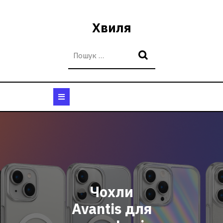
Перейти
до
Хвиля
вмісту
Кнопка
Відкрити
Чохли
Avantis для