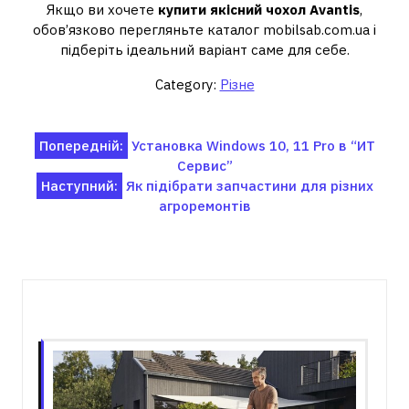
Якщо ви хочете
купити якісний чохол Avantis
,
обов’язково перегляньте каталог mobilsab.com.ua і
підберіть ідеальний варіант саме для себе.
Category:
Різне
Навігація
Попередній:
Установка Windows 10, 11 Pro в “ИТ
Сервис”
записів
Наступний:
Як підібрати запчастини для різних
агроремонтів
Пов'язані записи