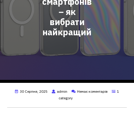
смартфонів
– як
вибрати
найкращий
30 Серпня, 2025
admin
Немає коментарів
1
category
Чохли для смартфонів: як
вибрати аксесуар, що дійсно