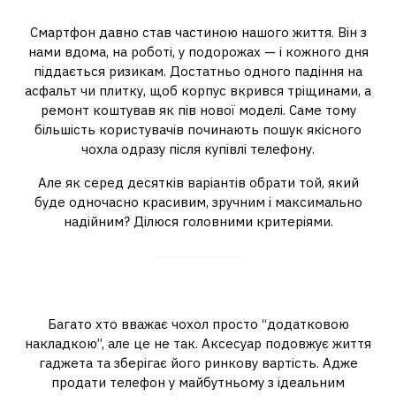
захистить
Смартфон давно став частиною нашого життя. Він з
нами вдома, на роботі, у подорожах — і кожного дня
піддається ризикам. Достатньо одного падіння на
асфальт чи плитку, щоб корпус вкрився тріщинами, а
ремонт коштував як пів нової моделі. Саме тому
більшість користувачів починають пошук якісного
чохла одразу після купівлі телефону.
Але як серед десятків варіантів обрати той, який
буде одночасно красивим, зручним і максимально
надійним? Ділюся головними критеріями.
Чохол як інвестиція в смартфон
Багато хто вважає чохол просто “додатковою
накладкою”, але це не так. Аксесуар подовжує життя
гаджета та зберігає його ринкову вартість. Адже
продати телефон у майбутньому з ідеальним