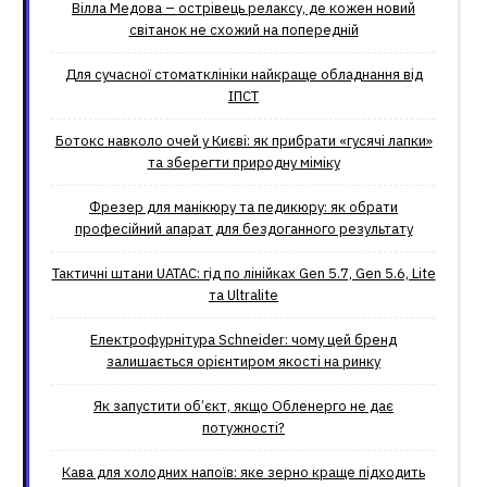
Вілла Медова – острівець релаксу, де кожен новий
світанок не схожий на попередній
Для сучасної стоматклініки найкраще обладнання від
ІПСТ
Ботокс навколо очей у Києві: як прибрати «гусячі лапки»
та зберегти природну міміку
Фрезер для манікюру та педикюру: як обрати
професійний апарат для бездоганного результату
Тактичні штани UATAC: гід по лінійках Gen 5.7, Gen 5.6, Lite
та Ultralite
Електрофурнітура Schneider: чому цей бренд
залишається орієнтиром якості на ринку
Як запустити об’єкт, якщо Обленерго не дає
потужності?
Кава для холодних напоїв: яке зерно краще підходить