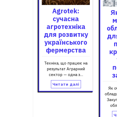
Agrotek:
Я
сучасна
м
агротехніка
об
для розвитку
для
українського
фермерства
кр
Техніка, що працює на
п
результат Аграрний
з
сектор — одна з…
Читати далі
Як 
обладн
Заку
обл
Ч