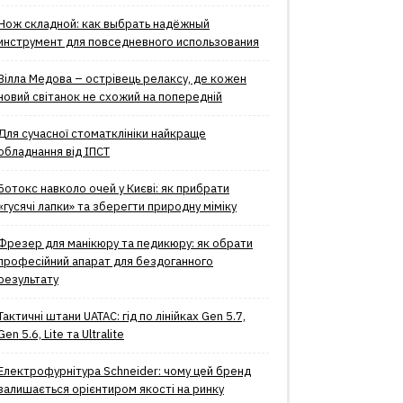
Нож складной: как выбрать надёжный
инструмент для повседневного использования
Вілла Медова – острівець релаксу, де кожен
новий світанок не схожий на попередній
Для сучасної стоматклініки найкраще
обладнання від ІПСТ
Ботокс навколо очей у Києві: як прибрати
«гусячі лапки» та зберегти природну міміку
Фрезер для манікюру та педикюру: як обрати
професійний апарат для бездоганного
результату
Тактичні штани UATAC: гід по лінійках Gen 5.7,
Gen 5.6, Lite та Ultralite
Електрофурнітура Schneider: чому цей бренд
залишається орієнтиром якості на ринку