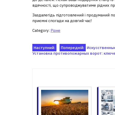
вдячності, що супроводжуватиме рідних пр
Заздалегідь підготовлений і продуманий п
приємні спогади на довгий час!
Category:
Різне
Навігація
Наступний:
Попередній:
Искусственные
Установка противопожарных ворот: ключ
записів
Пов'я