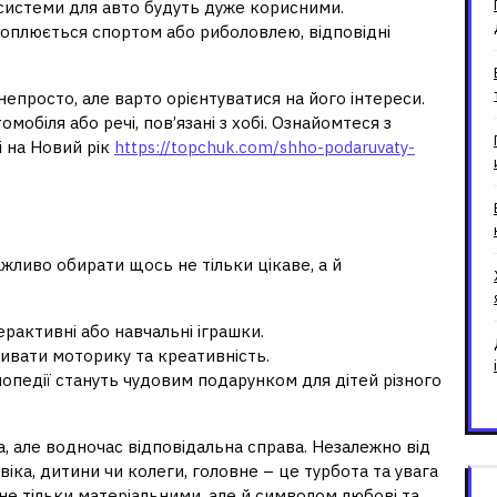
 системи для авто будуть дуже корисними.
хоплюється спортом або риболовлею, відповідні
епросто, але варто орієнтуватися на його інтереси.
мобіля або речі, пов’язані з хобі. Ознайомтеся з
 на Новий рік
https://topchuk.com/shho-podaruvaty-
й
жливо обирати щось не тільки цікаве, а й
ерактивні або навчальні іграшки.
ивати моторику та креативність.
лопедії стануть чудовим подарунком для дітей різного
а, але водночас відповідальна справа. Незалежно від
віка, дитини чи колеги, головне – це турбота та увага
не тільки матеріальними, але й символом любові та