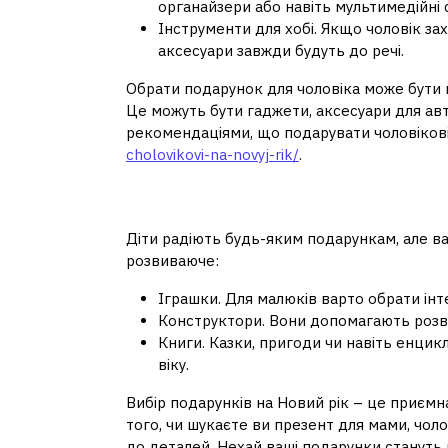
органайзери або навіть мультимедійні
Інструменти для хобі. Якщо чоловік за
аксесуари завжди будуть до речі.
Обрати подарунок для чоловіка може бути н
Це можуть бути гаджети, аксесуари для авто
рекомендаціями, що подарувати чоловікові
cholovikovi-na-novyj-rik/
.
Подарунки для діте
Діти радіють будь-яким подарункам, але ва
розвиваюче:
Іграшки. Для малюків варто обрати інт
Конструктори. Вони допомагають розв
Книги. Казки, пригоди чи навіть енцик
віку.
Вибір подарунків на Новий рік – це приємн
того, чи шукаєте ви презент для мами, чоло
до деталей. Нехай ваші подарунки стануть 