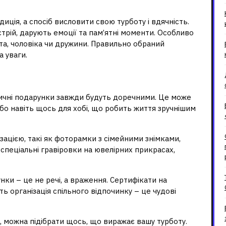
ка такий важливий?
иція, а спосіб висловити свою турботу і вдячність.
рій, дарують емоції та пам’ятні моменти. Особливо
та, чоловіка чи дружини. Правильно обраний
 уваги.
 подарунків на Новий рік
ктичні подарунки завжди будуть доречними. Це може
або навіть щось для хобі, що робить життя зручнішим
зацією, такі як фоторамки з сімейними знімками,
 спеціальні гравіровки на ювелірних прикрасах,
нки – це не речі, а враження. Сертифікати на
ь організація спільного відпочинку – це чудові
а, можна підібрати щось, що виражає вашу турботу.