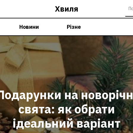
Хвиля
Новини
Різне
Подарунки на новорічн
свята: як обрати
ідеальний варіант