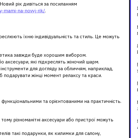
Новий рік дивіться за посиланням
y-mami-na-novyj-rik/
.
ок
креслюють їхню індивідуальність та стиль. Це можуть
метика завжди буде хорошим вибором.
бо аксесуари, які підкреслять жіночий шарм.
 інструменти для догляду за обличчям, наприклад,
б подарувати жінці момент релаксу та краси.
віків
ш функціональними та орієнтованими на практичність.
, тому різноманітні аксесуари або пристрої можуть
елів такі подарунки, як килимки для салону,