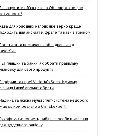
Як запустити об’єкт, якщо Обленерго не дає
потужності?
Кава для холодних напоїв: яке зерно краще
підходить для айс-лате, фрапе та кави з тоніком
Логістика та постачання обладнання від
LaserSvit
ПЕТ пляшки та банки: як обрати правильну
упаковку для свого продукту
Парфуми та спреї Victoria’s Secret: у чому
різниця і який аромат обрати
Надійна та якісна мультспліт-система недорого
– це цілком реально з Climat.еxpert
Сухофрукти: користь, вибір і способи вживання
для щоденного раціону