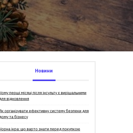
Новини
Чому перші місяці після інсульту є вирішальними
для відновлення
Як організувати ефективну систему безпеки для
дому та бізнесу
Чорна ікра: що варто знати перед покупкою