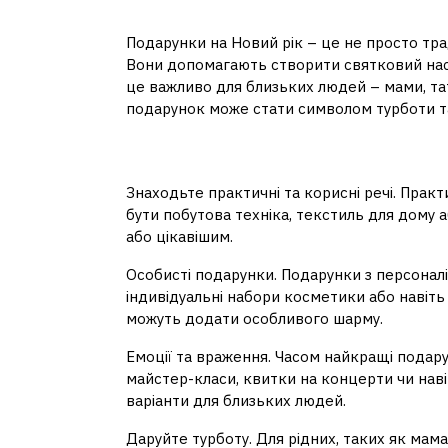
Чому вибір подарун
Подарунки на Новий рік – це не просто трад
Вони допомагають створити святковий наст
це важливо для близьких людей – мами, та
подарунок може стати символом турботи та
Поради щодо вибору
Знаходьте практичні та корисні речі. Пра
бути побутова техніка, текстиль для дому 
або цікавішим.
Особисті подарунки. Подарунки з персоналі
індивідуальні набори косметики або навіть
можуть додати особливого шарму.
Емоції та враження. Часом найкращі подару
майстер-класи, квитки на концерти чи навіт
варіанти для близьких людей.
Даруйте турботу. Для рідних, таких як мам