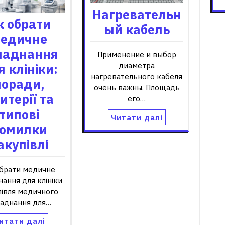
Нагревательн
к обрати
ый кабель
едичне
ладнання
Применение и выбор
диаметра
 клініки:
нагревательного кабеля
поради,
очень важны. Площадь
итерії та
его…
типові
Читати далі
омилки
акупівлі
обрати медичне
ання для клініки
півля медичного
аднання для…
итати далі