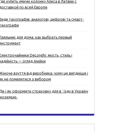
Где купить умную колонку Алиса в Латвии с
доставкой по всей Европе
Види тахографів: аналогові, цифрові та смарт-
тахографи
Паяльник для дома: как выбрать первый
инструмент
Електрочайники DeLonghi: якість, стиль і
надійність — огляд лінійки
Жіноче взуття від виробника: чому це вигідніше і
як не помилитися з вибором
Де і як оформити страховку для вʼїзду в Україну
іноземцю.