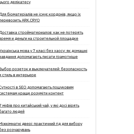
цього делікатесу
Для біоматеріалів не існує кордонів, якщо їх
перевозить ARK.CRYO
Доставка стройматериалов: как не потерять
время и деньги на строительной площадке
Українська мова у 7 класі без хаосу: як домашні
завдання допомагають писати грамотніше
Выбор розеток и выключателей: безопасность
и стиль в интерьере
Сутності в SEO допомагають пошуковим
системам краще розуміти контент
7 міфів про китайський чай, у які досі вірять
багато людей
Міжкімнатні двері: практичний гід для вибору
без розчарувань