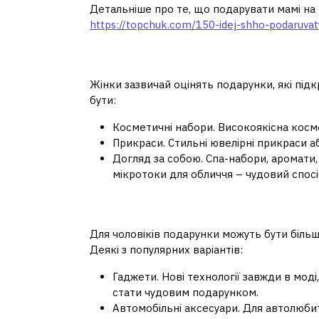
Детальніше про те, що подарувати мамі на 
https://topchuk.com/150-idej-shho-podaruvat
Подарунки для жін
Жінки зазвичай оцінять подарунки, які під
бути:
Косметичні набори. Високоякісна кос
Прикраси. Стильні ювелірні прикраси а
Догляд за собою. Спа-набори, аромати,
мікротоки для обличчя – чудовий спосі
Подарунки для чоло
Для чоловіків подарунки можуть бути біль
Деякі з популярних варіантів:
Гаджети. Нові технології завжди в моді
стати чудовим подарунком.
Автомобільні аксесуари. Для автолюбит