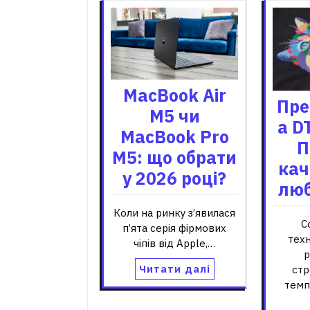
MacBook Air
Пре
M5 чи
а D
MacBook Pro
П
M5: що обрати
кач
у 2026 році?
люб
Коли на ринку з’явилася
С
п’ята серія фірмових
тех
чіпів від Apple,…
р
Читати далі
ст
темп