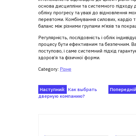
основа дисципліни та системного підходу д
обліку прогресу та увазі до відновлення мо
перевтоми. Комбінування силових, кардіо 
баланс між різними групами м’язів та покра
Регулярність, послідовність і облік індив
процесу бути ефективним та безпечним. Ва
поступово, і саме системний підхід гаранту
здоров’я та фізичної форми.
Category:
Різне
Навігація
Наступний:
Как выбрать
Попередній
дверную компанию?
записів
Пов'я