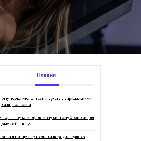
Новини
Чому перші місяці після інсульту є вирішальними
для відновлення
Як організувати ефективну систему безпеки для
дому та бізнесу
Чорна ікра: що варто знати перед покупкою