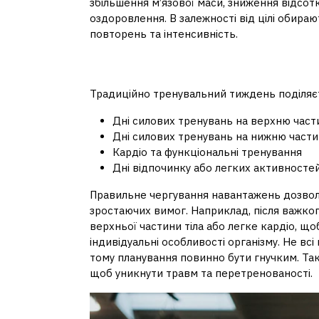
збільшення м’язової маси, зниження відсот
оздоровлення. В залежності від цілі обирают
повторень та інтенсивність.
Структура тижневог
Традиційно тренувальний тиждень поділяєт
Дні силових тренувань на верхню частин
Дні силових тренувань на нижню частину
Кардіо та функціональні тренування
Дні відпочинку або легких активносте
Правильне чергування навантажень дозволя
зростаючих вимог. Наприклад, після важко
верхньої частини тіла або легке кардіо, щ
індивідуальні особливості організму. Не в
тому планування повинно бути гнучким. Та
щоб уникнути травм та перетренованості.