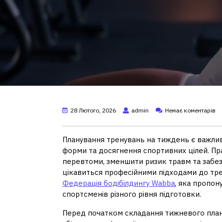
28 Лютого, 2026
admin
Немає коментарів
Планування тренувань на тиждень є важли
форми та досягнення спортивних цілей. П
перевтоми, зменшити ризик травм та забезп
цікавиться професійними підходами до тре
Федерація бодібілдингу Wabba
, яка пропо
спортсменів різного рівня підготовки.
Перед початком складання тижневого план