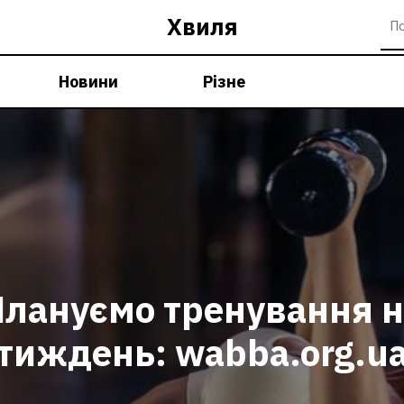
Хвиля
Новини
Різне
Плануємо тренування н
тиждень: wabba.org.u