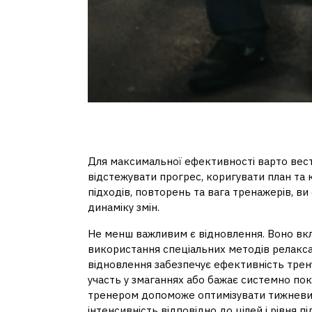
Додаткові рекоменд
Для максимальної ефективності варто вес
відстежувати прогрес, коригувати план та
підходів, повторень та вага тренажерів, ви 
динаміку змін.
Не менш важливим є відновлення. Воно вкл
використання спеціальних методів релаксац
відновлення забезпечує ефективність трену
участь у змаганнях або бажає системно по
тренером допоможе оптимізувати тижневий 
інтенсивність відповідно до цілей і рівня 