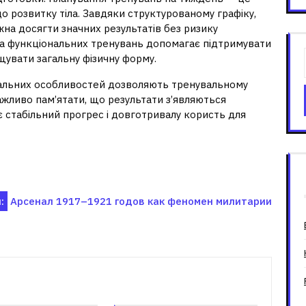
о розвитку тіла. Завдяки структурованому графіку,
жна досягти значних результатів без ризику
та функціональних тренувань допомагає підтримувати
щувати загальну фізичну форму.
ідуальних особливостей дозволяють тренувальному
жливо пам’ятати, що результати з’являються
є стабільний прогрес і довготривалу користь для
:
Арсенал 1917–1921 годов как феномен милитарии
зані записи