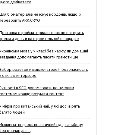
цього делікатесу
Для біоматеріалів не існує кордонів, якщо їх
перевозить ARK.CRYO
Доставка стройматериалов: как не потерять
время и деньги на строительной площадке
Українська мова у 7 класі без хаосу: як домашні
завдання допомагають писати грамотніше
Выбор розеток и выключателей: безопасность
и стиль в интерьере
Сутності в SEO допомагають пошуковим
системам краще розуміти контент
7 міфів про китайський чай, у які досі вірять
багато людей
Міжкімнатні двері: практичний гід для вибору
без розчарувань