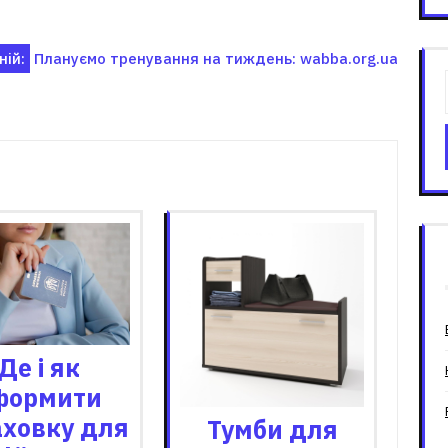
ій:
Плануємо тренування на тиждень: wabba.org.ua
зані записи
Де і як
формити
аховку для
Тумби для