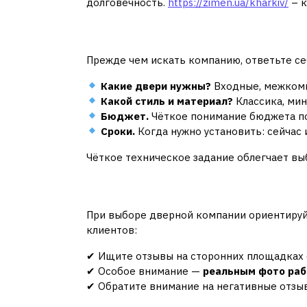
долговечность.
https://zimen.ua/kharkiv/
– к
1. Определите свои
Прежде чем искать компанию, ответьте се
Какие двери нужны?
Входные, межкомн
Какой стиль и материал?
Классика, мин
Бюджет.
Чёткое понимание бюджета п
Сроки.
Когда нужно установить: сейчас 
Чёткое техническое задание облегчает вы
2. Репутация и отз
При выборе дверной компании ориентируйт
клиентов:
✔ Ищите отзывы на сторонних площадках (
✔ Особое внимание —
реальным фото раб
✔ Обратите внимание на негативные отзы