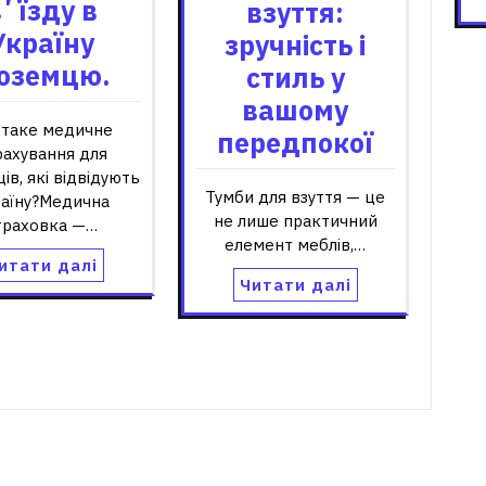
ʼїзду в
взуття:
Україну
зручність і
ноземцю.
стиль у
вашому
таке медичне
передпокої
рахування для
ів, які відвідують
Тумби для взуття — це
раїну?Медична
не лише практичний
траховка —…
елемент меблів,…
итати далі
Читати далі