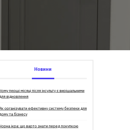
Новини
Чому перші місяці після інсульту є вирішальними
для відновлення
Як організувати ефективну систему безпеки для
дому та бізнесу
Чорна ікра: що варто знати перед покупкою