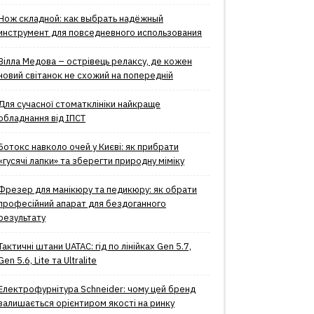
Нож складной: как выбрать надёжный
инструмент для повседневного использования
Вілла Медова – острівець релаксу, де кожен
новий світанок не схожий на попередній
Для сучасної стоматклініки найкраще
обладнання від ІПСТ
Ботокс навколо очей у Києві: як прибрати
«гусячі лапки» та зберегти природну міміку
Фрезер для манікюру та педикюру: як обрати
професійний апарат для бездоганного
результату
Тактичні штани UATAC: гід по лінійках Gen 5.7,
Gen 5.6, Lite та Ultralite
Електрофурнітура Schneider: чому цей бренд
залишається орієнтиром якості на ринку