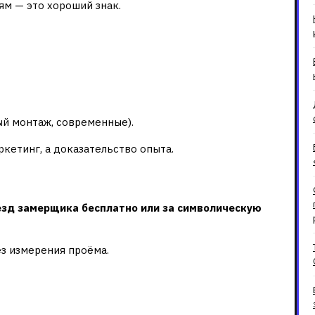
ям — это хороший знак.
ненных работ
ый монтаж, современные).
кетинг, а доказательство опыта.
ация на месте
езд замерщика бесплатно или за символическую
ез измерения проёма.