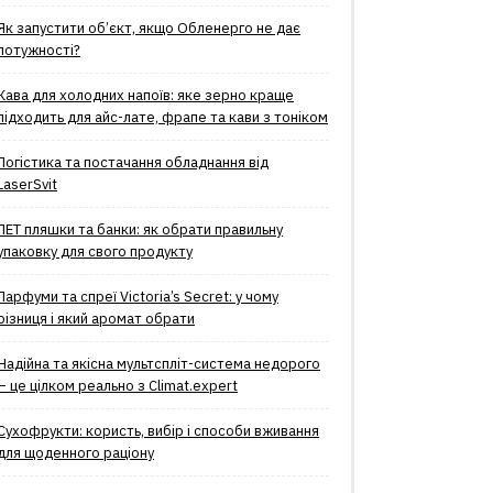
Як запустити об’єкт, якщо Обленерго не дає
потужності?
Кава для холодних напоїв: яке зерно краще
підходить для айс-лате, фрапе та кави з тоніком
Логістика та постачання обладнання від
LaserSvit
ПЕТ пляшки та банки: як обрати правильну
упаковку для свого продукту
Парфуми та спреї Victoria’s Secret: у чому
різниця і який аромат обрати
Надійна та якісна мультспліт-система недорого
– це цілком реально з Climat.еxpert
Сухофрукти: користь, вибір і способи вживання
для щоденного раціону