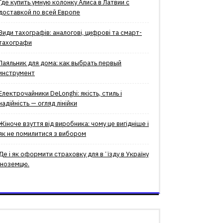
Где купить умную колонку Алиса в Латвии с
доставкой по всей Европе
Види тахографів: аналогові, цифрові та смарт-
тахографи
Паяльник для дома: как выбрать первый
инструмент
Електрочайники DeLonghi: якість, стиль і
надійність — огляд лінійки
Жіноче взуття від виробника: чому це вигідніше і
як не помилитися з вибором
Де і як оформити страховку для вʼїзду в Україну
іноземцю.