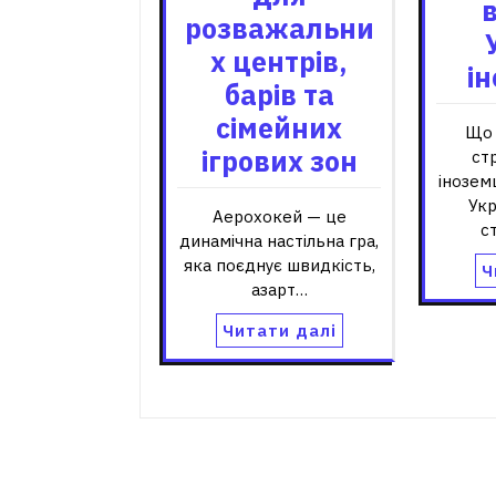
в
розважальни
х центрів,
і
барів та
сімейних
Що 
ігрових зон
ст
іноземц
Ук
Аерохокей — це
с
динамічна настільна гра,
яка поєднує швидкість,
Ч
азарт…
Читати далі