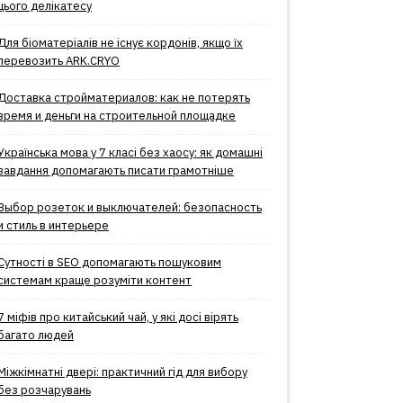
цього делікатесу
Для біоматеріалів не існує кордонів, якщо їх
перевозить ARK.CRYO
Доставка стройматериалов: как не потерять
время и деньги на строительной площадке
Українська мова у 7 класі без хаосу: як домашні
завдання допомагають писати грамотніше
Выбор розеток и выключателей: безопасность
и стиль в интерьере
Сутності в SEO допомагають пошуковим
системам краще розуміти контент
7 міфів про китайський чай, у які досі вірять
багато людей
Міжкімнатні двері: практичний гід для вибору
без розчарувань