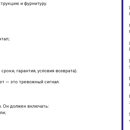
трукцию и фурнитуру.
мпания должна
тап;
 сроки, гарантия, условия возврата).
ют — это тревожный сигнал.
в договоре
. Он должен включать:
ли;