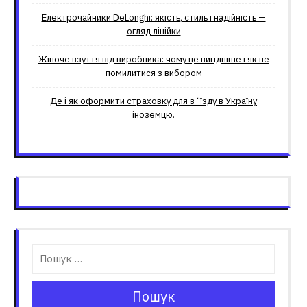
Електрочайники DeLonghi: якість, стиль і надійність —
огляд лінійки
Жіноче взуття від виробника: чому це вигідніше і як не
помилитися з вибором
Де і як оформити страховку для вʼїзду в Україну
іноземцю.
Пошук