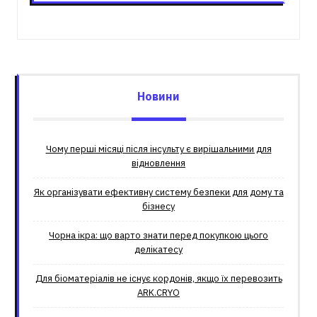
Новини
Чому перші місяці після інсульту є вирішальними для
відновлення
Як організувати ефективну систему безпеки для дому та
бізнесу
Чорна ікра: що варто знати перед покупкою цього
делікатесу
Для біоматеріалів не існує кордонів, якщо їх перевозить
ARK.CRYO