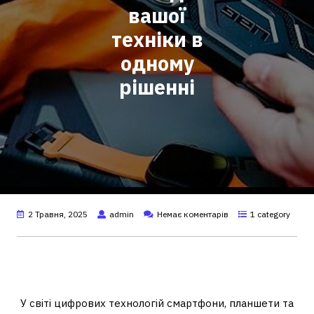
вашої
техніки в
одному
рішенні
2 Травня, 2025
admin
Немає коментарів
1 category
Чому важливо захищати
ґаджети?
У світі цифрових технологій смартфони, планшети та