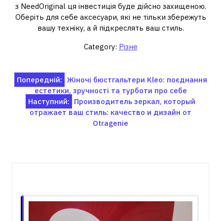
з NeedOriginal ця інвестиція буде дійсно захищеною.
Оберіть для себе аксесуари, які не тільки збережуть
вашу техніку, а й підкреслять ваш стиль.
Category:
Різне
Навігація
Попередній:
Жіночі бюстгальтери Kleo: поєднання
естетики, зручності та турботи про себе
записів
Наступний:
Производитель зеркал, который
отражает ваш стиль: качество и дизайн от
Otragenie
Пов'язані записи