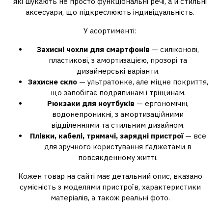
які шукають не просто функціональні речі, а й стильні
аксесуари, що підкреслюють індивідуальність.
У асортименті:
Захисні чохли для смартфонів
— силіконові,
пластикові, з амортизацією, прозорі та
дизайнерські варіанти.
Захисне скло
— ультратонке, але міцне покриття,
що запобігає подряпинам і тріщинам.
Рюкзаки для ноутбуків
— ергономічні,
водонепроникні, з амортизаційними
відділеннями та стильним дизайном.
Плівки, кабелі, тримачі, зарядні пристрої
— все
для зручного користування ґаджетами в
повсякденному житті.
Кожен товар на сайті має детальний опис, вказано
сумісність з моделями пристроїв, характеристики
матеріалів, а також реальні фото.
Переваги замовлення на