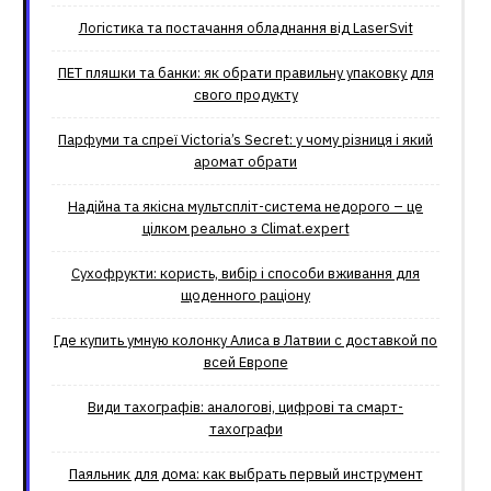
Логістика та постачання обладнання від LaserSvit
ПЕТ пляшки та банки: як обрати правильну упаковку для
свого продукту
Парфуми та спреї Victoria’s Secret: у чому різниця і який
аромат обрати
Надійна та якісна мультспліт-система недорого – це
цілком реально з Climat.еxpert
Сухофрукти: користь, вибір і способи вживання для
щоденного раціону
Где купить умную колонку Алиса в Латвии с доставкой по
всей Европе
Види тахографів: аналогові, цифрові та смарт-
тахографи
Паяльник для дома: как выбрать первый инструмент