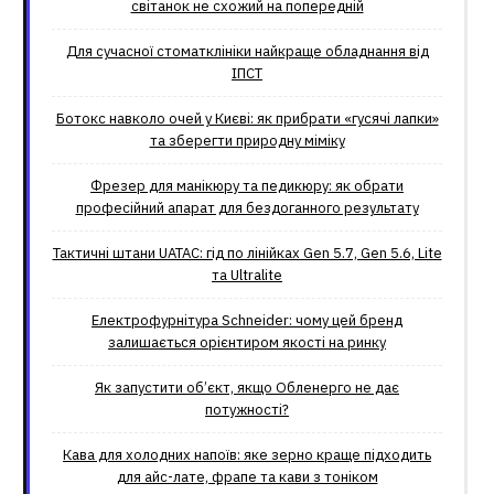
світанок не схожий на попередній
Для сучасної стоматклініки найкраще обладнання від
ІПСТ
Ботокс навколо очей у Києві: як прибрати «гусячі лапки»
та зберегти природну міміку
Фрезер для манікюру та педикюру: як обрати
професійний апарат для бездоганного результату
Тактичні штани UATAC: гід по лінійках Gen 5.7, Gen 5.6, Lite
та Ultralite
Електрофурнітура Schneider: чому цей бренд
залишається орієнтиром якості на ринку
Як запустити об’єкт, якщо Обленерго не дає
потужності?
Кава для холодних напоїв: яке зерно краще підходить
для айс-лате, фрапе та кави з тоніком