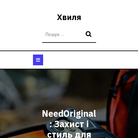
Перейти
до
Хвиля
вмісту
Кнопка
Відкрити
NeedOriginal
: Захист і
стиль для