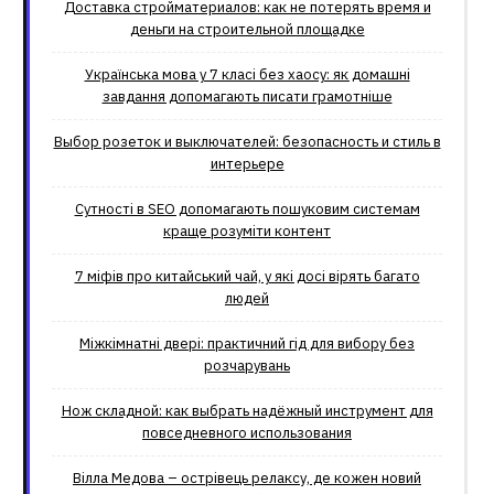
Доставка стройматериалов: как не потерять время и
деньги на строительной площадке
Українська мова у 7 класі без хаосу: як домашні
завдання допомагають писати грамотніше
Выбор розеток и выключателей: безопасность и стиль в
интерьере
Сутності в SEO допомагають пошуковим системам
краще розуміти контент
7 міфів про китайський чай, у які досі вірять багато
людей
Міжкімнатні двері: практичний гід для вибору без
розчарувань
Нож складной: как выбрать надёжный инструмент для
повседневного использования
Вілла Медова – острівець релаксу, де кожен новий