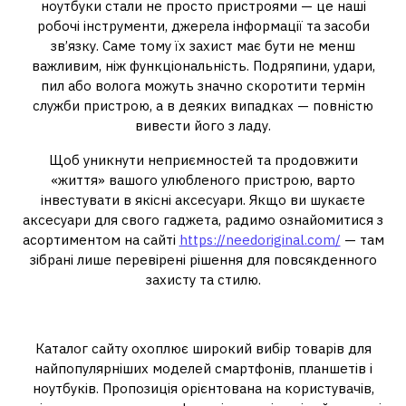
ноутбуки стали не просто пристроями — це наші
робочі інструменти, джерела інформації та засоби
зв’язку. Саме тому їх захист має бути не менш
важливим, ніж функціональність. Подряпини, удари,
пил або волога можуть значно скоротити термін
служби пристрою, а в деяких випадках — повністю
вивести його з ладу.
Щоб уникнути неприємностей та продовжити
«життя» вашого улюбленого пристрою, варто
інвестувати в якісні аксесуари. Якщо ви шукаєте
аксесуари для свого гаджета, радимо ознайомитися з
асортиментом на сайті
https://needoriginal.com/
— там
зібрані лише перевірені рішення для повсякденного
захисту та стилю.
Що пропонує NeedOriginal?
Каталог сайту охоплює широкий вибір товарів для
найпопулярніших моделей смартфонів, планшетів і
ноутбуків. Пропозиція орієнтована на користувачів,