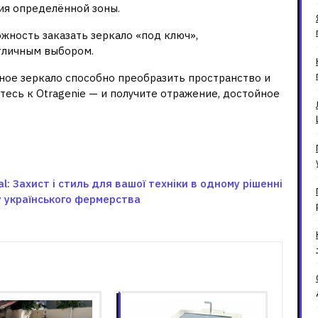
ия определённой зоны.
ожность заказать зеркало «под ключ»,
отличным выбором.
ьное зеркало способно преобразить пространство и
есь к Otragenie — и получите отражение, достойное
al: Захист і стиль для вашої техніки в одному рішенні
у українського фермерства
зані записи