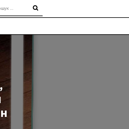
,
ш
йн