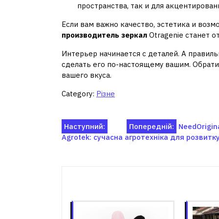
пространства, так и для акцентирован
Если вам важно качество, эстетика и возм
производитель зеркал
Otragenie станет 
Интерьер начинается с деталей. А правил
сделать его по-настоящему вашим. Обратит
вашего вкуса.
Category:
Різне
Навігація
Наступний:
Попередній:
NeedOrigin
Agrotek: сучасна агротехніка для розвитк
записів
Пов'я