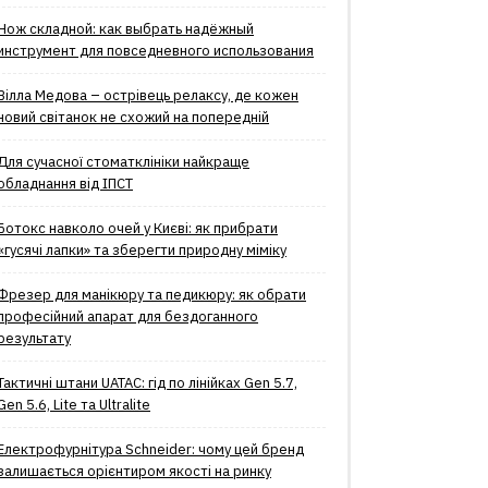
Нож складной: как выбрать надёжный
инструмент для повседневного использования
Вілла Медова – острівець релаксу, де кожен
новий світанок не схожий на попередній
Для сучасної стоматклініки найкраще
обладнання від ІПСТ
Ботокс навколо очей у Києві: як прибрати
«гусячі лапки» та зберегти природну міміку
Фрезер для манікюру та педикюру: як обрати
професійний апарат для бездоганного
результату
Тактичні штани UATAC: гід по лінійках Gen 5.7,
Gen 5.6, Lite та Ultralite
Електрофурнітура Schneider: чому цей бренд
залишається орієнтиром якості на ринку