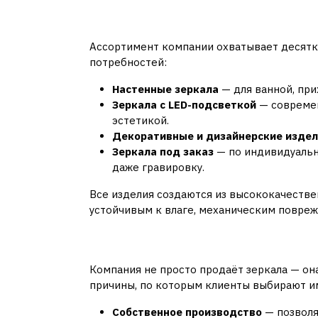
Что предлагает Otra
Ассортимент компании охватывает десятк
потребностей:
Настенные зеркала
— для ванной, при
Зеркала с LED-подсветкой
— современ
эстетикой.
Декоративные и дизайнерские изде
Зеркала под заказ
— по индивидуальн
даже гравировку.
Все изделия создаются из высококачестве
устойчивым к влаге, механическим повре
Преимущества работ
Компания не просто продаёт зеркала — он
причины, по которым клиенты выбирают и
Собственное производство
— позволя