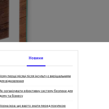
Новини
Чому перші місяці після інсульту є вирішальними
для відновлення
Як організувати ефективну систему безпеки для
дому та бізнесу
Чорна ікра: що варто знати перед покупкою