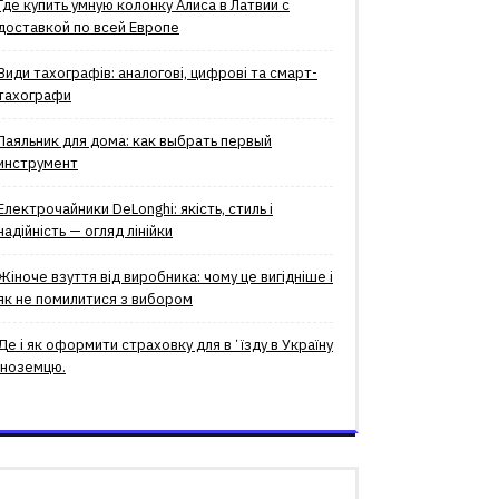
Где купить умную колонку Алиса в Латвии с
доставкой по всей Европе
Види тахографів: аналогові, цифрові та смарт-
тахографи
Паяльник для дома: как выбрать первый
инструмент
Електрочайники DeLonghi: якість, стиль і
надійність — огляд лінійки
Жіноче взуття від виробника: чому це вигідніше і
як не помилитися з вибором
Де і як оформити страховку для вʼїзду в Україну
іноземцю.