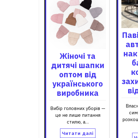
Пав
ав
нак
Жіночі та
б
дитячі шапки
к
оптом від
зах
українського
ві
виробника
Влас
Вибір головних уборів —
сим
це не лише питання
розкош
стилю, а…
Читати далі
Ч