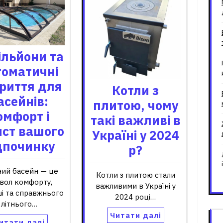
ільйони та
томатичні
риття для
Котли з
асейнів:
плитою, чому
омфорт і
такі важливі в
ист вашого
Україні у 2024
дпочинку
р?
ний басейн — це
Котли з плитою стали
вол комфорту,
важливими в Україні у
і та справжнього
2024 році…
літнього…
Читати далі
итати далі