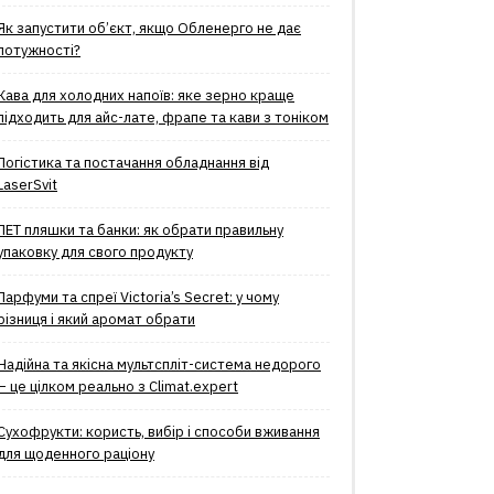
Як запустити об’єкт, якщо Обленерго не дає
потужності?
Кава для холодних напоїв: яке зерно краще
підходить для айс-лате, фрапе та кави з тоніком
Логістика та постачання обладнання від
LaserSvit
ПЕТ пляшки та банки: як обрати правильну
упаковку для свого продукту
Парфуми та спреї Victoria’s Secret: у чому
різниця і який аромат обрати
Надійна та якісна мультспліт-система недорого
– це цілком реально з Climat.еxpert
Сухофрукти: користь, вибір і способи вживання
для щоденного раціону