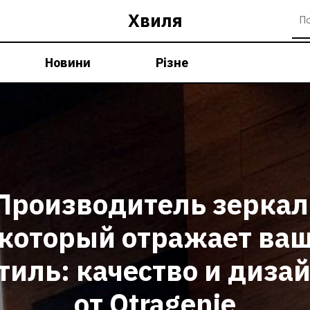
Хвиля
Новини
Різне
Производитель зеркал
который отражает ва
тиль: качество и диза
от Otragenie