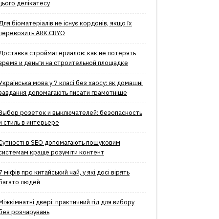
цього делікатесу
Для біоматеріалів не існує кордонів, якщо їх
перевозить ARK.CRYO
Доставка стройматериалов: как не потерять
время и деньги на строительной площадке
Українська мова у 7 класі без хаосу: як домашні
завдання допомагають писати грамотніше
Выбор розеток и выключателей: безопасность
и стиль в интерьере
Сутності в SEO допомагають пошуковим
системам краще розуміти контент
7 міфів про китайський чай, у які досі вірять
багато людей
Міжкімнатні двері: практичний гід для вибору
без розчарувань