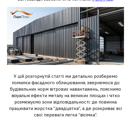
У цій розгорнутій статті ми детально розберемо
помилки фасадного облицювання, звернемося до
будівельних норм вітрових навантажень, пояснимо
візуальні ефекти металу на великих площах і чітко
розмежуємо зони відповідальності: де повинна
працювати жорстка “двадцятка”, а де розкриває всі
свої переваги легка “вісімка”.
Архітектура фасаду та вітрове