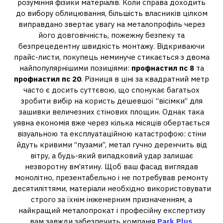
розуміння фізики матеріалів. Коли справа доходить
до вибору облицювання, більшість власників цілком
виправдано звертає увагу на металопрофіль через
його довговічність, пожежну безпеку та
безпрецедентну швидкість монтажу. Відкриваючи
прайс-листи, покупець неминуче стикається з двома
найпопулярнішими позиціями:
профнастил пс 8
та
профнастил пс 20
. Різниця в ціні за квадратний метр
часто є досить суттєвою, що спонукає багатьох
зробити вибір на користь дешевшої “вісімки” для
зашивки величезних стінових площин. Однак така
уявна економія вже через кілька місяців обертається
візуальною та експлуатаційною катастрофою: стіни
йдуть кривими “пузами”, метал гучно деренчить від
вітру, а будь-який випадковий удар залишає
незворотну вм’ятину. Щоб ваш фасад виглядав
монолітно, презентабельно і не потребував ремонту
десятиліттями, матеріали необхідно використовувати
строго за їхнім інженерним призначенням, а
найкращий металопрокат і професійну експертизу
вам завжди забезпечить компанія
Park Plus
.