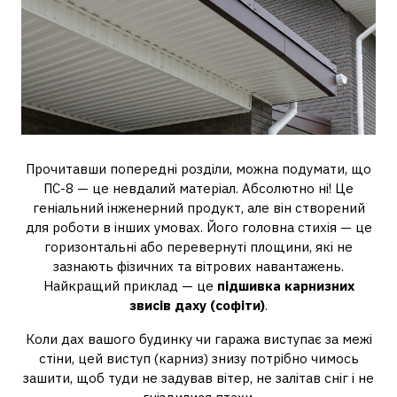
Прочитавши попередні розділи, можна подумати, що
ПС-8 — це невдалий матеріал. Абсолютно ні! Це
геніальний інженерний продукт, але він створений
для роботи в інших умовах. Його головна стихія — це
горизонтальні або перевернуті площини, які не
зазнають фізичних та вітрових навантажень.
Найкращий приклад — це
підшивка карнизних
звисів даху (софіти)
.
Коли дах вашого будинку чи гаража виступає за межі
стіни, цей виступ (карниз) знизу потрібно чимось
зашити, щоб туди не задував вітер, не залітав сніг і не