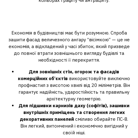
кольорах графіту чи антрациту.
Вердикт: функціональний
розподіл матеріалів
Економія в будівництві має бути розумною. Спроба
зашити фасад величезного ангару “вісімкою” — це не
економія, а відкладений у часі збиток, який призведе
до повної втрати зовнішнього вигляду будівлі та
необхідності її перекриття.
Для зовнішніх стін, огорож та фасадів
комерційних об’єктів
використовуйте виключно
профнастил з висотою хвилі від 20 міліметрів. Він
гарантує надійність, ударостійкість та правильну
архітектурну геометрію.
Для підшивки карнизів даху (софітів), зашивки
внутрішніх приміщень та створення легких
декоративних панелей
сміливо обирайте ПС-8.
Він легкий, витончений і економічно вигідний у
своїй ніші.