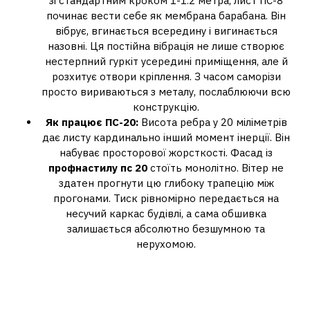
зі стандартним кроком 1-1.2 метра, лист ПС-8
починає вести себе як мембрана барабана. Він
вібрує, вгинається всередину і вигинається
назовні. Ця постійна вібрація не лише створює
нестерпний гуркіт усередині приміщення, але й
розхитує отвори кріплення. З часом саморізи
просто вириваються з металу, послаблюючи всю
конструкцію.
Як працює ПС-20:
Висота ребра у 20 міліметрів
дає листу кардинально інший момент інерції. Він
набуває просторової жорсткості. Фасад із
профнастилу пс 20
стоїть монолітно. Вітер не
здатен прогнути цю глибоку трапецію між
прогонами. Тиск рівномірно передається на
несучий каркас будівлі, а сама обшивка
залишається абсолютно безшумною та
нерухомою.
Механічні пошкодження:
антивандальний бар’єр