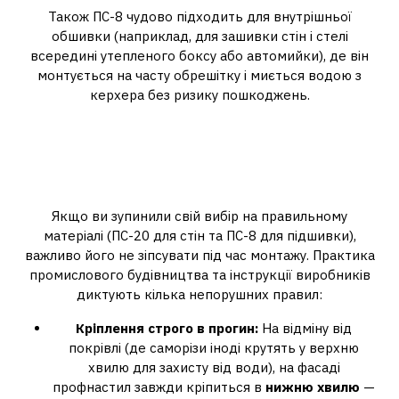
Також ПС-8 чудово підходить для внутрішньої
обшивки (наприклад, для зашивки стін і стелі
всередині утепленого боксу або автомийки), де він
монтується на часту обрешітку і миється водою з
керхера без ризику пошкоджень.
Монтажні секрети: як
правильно кріпити фасадний
профнастил
Якщо ви зупинили свій вибір на правильному
матеріалі (ПС-20 для стін та ПС-8 для підшивки),
важливо його не зіпсувати під час монтажу. Практика
промислового будівництва та інструкції виробників
диктують кілька непорушних правил:
Кріплення строго в прогин:
На відміну від
покрівлі (де саморізи іноді крутять у верхню
хвилю для захисту від води), на фасаді
профнастил завжди кріпиться в
нижню хвилю
—