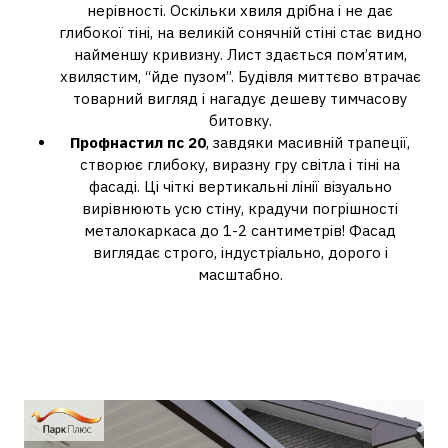
нерівності. Оскільки хвиля дрібна і не дає
глибокої тіні, на великій сонячній стіні стає видно
найменшу кривизну. Лист здається пом’ятим,
хвилястим, “йде пузом”. Будівля миттєво втрачає
товарний вигляд і нагадує дешеву тимчасову
битовку.
Профнастил пс 20
, завдяки масивній трапеції,
створює глибоку, виразну гру світла і тіні на
фасаді. Ці чіткі вертикальні лінії візуально
вирівнюють усю стіну, крадучи погрішності
металокаркаса до 1-2 сантиметрів! Фасад
виглядає строго, індустріально, дорого і
масштабно.
Де ПС-8 розкриває свій
потенціал на 100%: мистецтво
підшивки