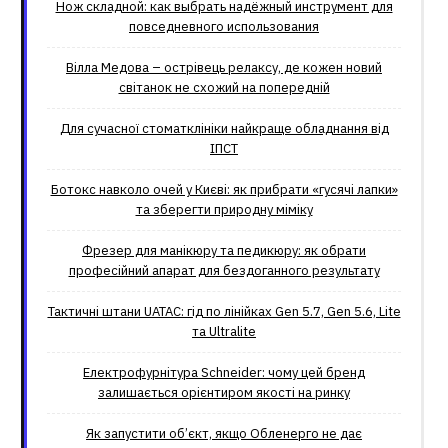
Нож складной: как выбрать надёжный инструмент для
повседневного использования
Вілла Медова – острівець релаксу, де кожен новий
світанок не схожий на попередній
Для сучасної стоматклініки найкраще обладнання від
ІПСТ
Ботокс навколо очей у Києві: як прибрати «гусячі лапки»
та зберегти природну міміку
Фрезер для манікюру та педикюру: як обрати
професійний апарат для бездоганного результату
Тактичні штани UATAC: гід по лінійках Gen 5.7, Gen 5.6, Lite
та Ultralite
Електрофурнітура Schneider: чому цей бренд
залишається орієнтиром якості на ринку
Як запустити об’єкт, якщо Обленерго не дає