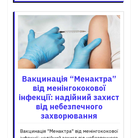
Вакцинація “Менактра”
від менінгококової
інфекції: надійний захист
від небезпечного
захворювання
Вакцинація "Менактра" від менінгококової
інфекції: надійний захист від небезпечного