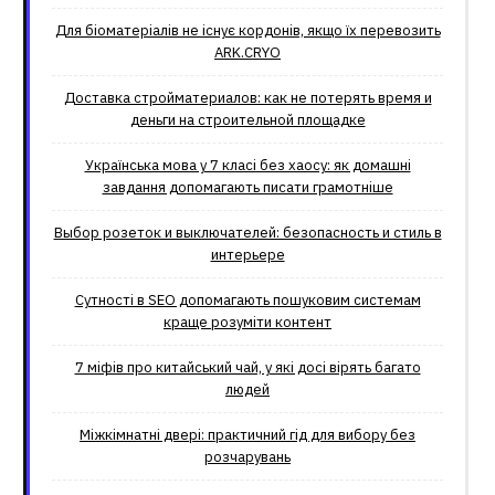
Для біоматеріалів не існує кордонів, якщо їх перевозить
ARK.CRYO
Доставка стройматериалов: как не потерять время и
деньги на строительной площадке
Українська мова у 7 класі без хаосу: як домашні
завдання допомагають писати грамотніше
Выбор розеток и выключателей: безопасность и стиль в
интерьере
Сутності в SEO допомагають пошуковим системам
краще розуміти контент
7 міфів про китайський чай, у які досі вірять багато
людей
Міжкімнатні двері: практичний гід для вибору без
розчарувань