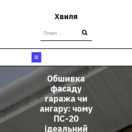
Перейти
до
Хвиля
вмісту
Кнопка
Відкрити
Обшивка
фасаду
гаража чи
ангару: чому
ПС-20
ідеальний