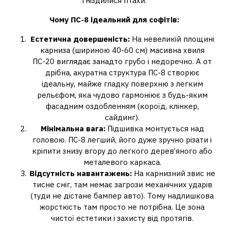
гніздилися птахи.
Чому ПС-8 ідеальний для софітів:
Естетична довершеність:
На невеликій площині
карниза (шириною 40-60 см) масивна хвиля
ПС-20 виглядає занадто грубо і недоречно. А от
дрібна, акуратна структура ПС-8 створює
ідеальну, майже гладку поверхню з легким
рельєфом, яка чудово гармоніює з будь-яким
фасадним оздобленням (короїд, клінкер,
сайдинг).
Мінімальна вага:
Підшивка монтується над
головою. ПС-8 легший, його дуже зручно різати і
кріпити знизу вгору до легкого дерев’яного або
металевого каркаса.
Відсутність навантажень:
На карнизний звис не
тисне сніг, там немає загрози механічних ударів
(туди не дістане бампер авто). Тому надлишкова
жорсткість там просто не потрібна. Це зона
чистої естетики і захисту від протягів.