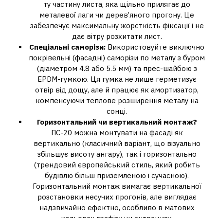
ту частину листа, яка щільно прилягає до
металевої лаги чи дерев’яного прогону. Це
забезпечує максимальну жорсткість фіксації і не
дає вітру розхитати лист.
Спеціальні саморізи:
Використовуйте виключно
покрівельні (фасадні) саморізи по металу з буром
(діаметром 4.8 або 5.5 мм) та прес-шайбою з
EPDM-гумкою. Ця гумка не лише герметизує
отвір від дощу, але й працює як амортизатор,
компенсуючи теплове розширення металу на
сонці.
Горизонтальний чи вертикальний монтаж?
ПС-20 можна монтувати на фасаді як
вертикально (класичний варіант, що візуально
збільшує висоту ангару), так і горизонтально
(трендовий європейський стиль, який робить
будівлю більш приземленою і сучасною).
Горизонтальний монтаж вимагає вертикальної
розстановки несучих прогонів, але виглядає
надзвичайно ефектно, особливо в матових