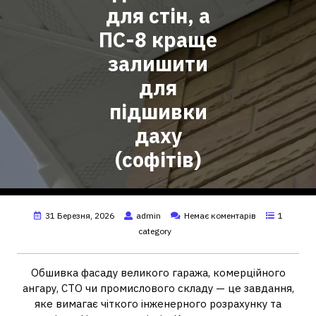
для стін, а
ПС-8 краще
залишити
для
підшивки
даху
(софітів)
31 Березня, 2026
admin
Немає коментарів
1
category
Обшивка фасаду великого гаража, комерційного
ангару, СТО чи промислового складу — це завдання,
яке вимагає чіткого інженерного розрахунку та