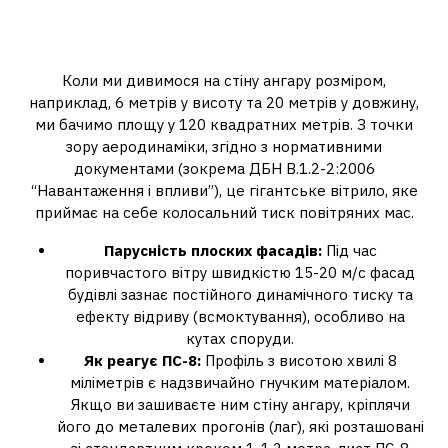
навантаження: чому стіни не
такі прості, як здаються
Коли ми дивимося на стіну ангару розміром,
наприклад, 6 метрів у висоту та 20 метрів у довжину,
ми бачимо площу у 120 квадратних метрів. З точки
зору аеродинаміки, згідно з нормативними
документами (зокрема ДБН В.1.2-2:2006
“Навантаження і впливи”), це гігантське вітрило, яке
приймає на себе колосальний тиск повітряних мас.
Парусність плоских фасадів:
Під час
поривчастого вітру швидкістю 15-20 м/с фасад
будівлі зазнає постійного динамічного тиску та
ефекту відриву (всмоктування), особливо на
кутах споруди.
Як реагує ПС-8:
Профіль з висотою хвилі 8
міліметрів є надзвичайно гнучким матеріалом.
Якщо ви зашиваєте ним стіну ангару, кріплячи
його до металевих прогонів (лаг), які розташовані