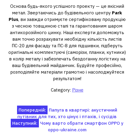
Основа будь-якого успішного проекту — це якісний
метал. Звертаючись до будівельного центру
Park
Plus
, ви завжди отримуєте сертифіковану продукцію
з чесною товщиною сталі та гарантованим шаром
антикорозійного цинку. Наші експерти допоможуть
вам точно розрахувати необхідну кількість листів
ПС-20 для фасаду та ПС-8 для підшивки, підберуть
оригінальні комплектуючі (саморізи, планки, кутники)
в колір металу і забезпечать бездоганну логістику на
ваш будівельний майданчик. Будуйте професійно,
розподіляйте матеріали грамотно і насолоджуйтеся
результатом!
Category:
Різне
Навігація
Попередній:
Папуга в квартирі: акустичний
путівник для тих, хто цінує і птахів, і сусідів
записів
Наступний:
Чому варто обрати смартфон OPPO у
oppo-ukraine.com