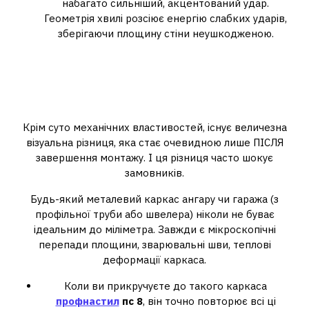
набагато сильніший, акцентований удар.
Геометрія хвилі розсіює енергію слабких ударів,
зберігаючи площину стіни неушкодженою.
Естетика великих площин:
чому ПС-8 виглядає як “м’ятий
папір”
Крім суто механічних властивостей, існує величезна
візуальна різниця, яка стає очевидною лише ПІСЛЯ
завершення монтажу. І ця різниця часто шокує
замовників.
Будь-який металевий каркас ангару чи гаража (з
профільної труби або швелера) ніколи не буває
ідеальним до міліметра. Завжди є мікроскопічні
перепади площини, зварювальні шви, теплові
деформації каркаса.
Коли ви прикручуєте до такого каркаса
профнастил
пс 8
, він точно повторює всі ці