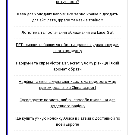
потужності?
Кава для холодних напоїв: яке зерно краще підходить
для айс-лате, фрапе та кави з тоніком
Логістика та постачання обладнання від LaserSvit
ПЕТ пляшки та банки: як обрати правильну упаковку для
свого продукту
Парфуми та спреї Victoria’s Secret: у чому різниця і який
аромат обрати
Надійна та якісна мультспліт-система недорого – це
цілком реально з Climat.еxpert
Сухофрукти: користь, вибір і способи вживання для
щоденного раціону
Где купить умную колонку Алиса в Латвии с доставкой по
всей Европе