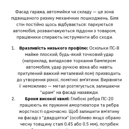
вашого бізнесу
Фасад гаража, автомийки чи складу — це зона
підвищеного ризику механічних пошкоджень. Біля
стін постійно щось відбувається: паркуються
автомобілі, розвантажуються піддони з товаром,
працівники спирають інструменти або сходи.
Вразливість низького профілю:
Оскільки ПС-8
майже плоский, будь-який точковий удар
(наприклад, випадкове торкання бампером
автомобіля, удар ручкою візка або навіть
притулений важкий металевий лом) призводить
до утворення різкої, помітної вм’ятини. Вирівняти
її неможливо — метал розтягується, залишаючи
“шрам” на фасаді назавжди.
Броня високої хвилі:
Глибокі ребра ПС-20
працюють як пружинні амортизатори та ребра
жорсткості одночасно. Щоб залишити вм’ятину
на фасаді з “двадцятки” (особливо якщо обрано
чесну товщину сталі 0.45 або 0.5 мм), потрібен