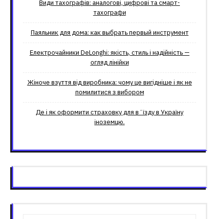
Види тахографів: аналогові, цифрові та смарт-
тахографи
Паяльник для дома: как выбрать первый инструмент
Електрочайники DeLonghi: якість, стиль і надійність —
огляд лінійки
Жіноче взуття від виробника: чому це вигідніше і як не
помилитися з вибором
Де і як оформити страховку для вʼїзду в Україну
іноземцю.