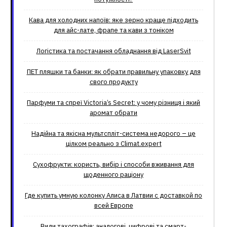
Кава для холодних напоїв: яке зерно краще підходить
для айс-лате, фрапе та кави з тоніком
Логістика та постачання обладнання від LaserSvit
ПЕТ пляшки та банки: як обрати правильну упаковку для
свого продукту
Парфуми та спреї Victoria’s Secret: у чому різниця і який
аромат обрати
Надійна та якісна мультспліт-система недорого – це
цілком реально з Climat.еxpert
Сухофрукти: користь, вибір і способи вживання для
щоденного раціону
Где купить умную колонку Алиса в Латвии с доставкой по
всей Европе
Види тахографів: аналогові, цифрові та смарт-