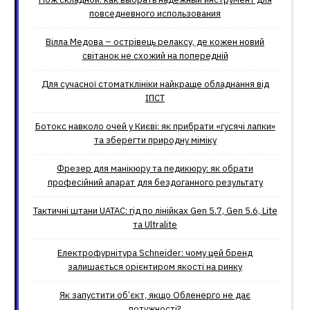
повседневного использования
Вілла Медова – острівець релаксу, де кожен новий
світанок не схожий на попередній
Для сучасної стоматклініки найкраще обладнання від
ІПСТ
Ботокс навколо очей у Києві: як прибрати «гусячі лапки»
та зберегти природну міміку
Фрезер для манікюру та педикюру: як обрати
професійний апарат для бездоганного результату
Тактичні штани UATAC: гід по лінійках Gen 5.7, Gen 5.6, Lite
та Ultralite
Електрофурнітура Schneider: чому цей бренд
залишається орієнтиром якості на ринку
Як запустити об’єкт, якщо Обленерго не дає
потужності?