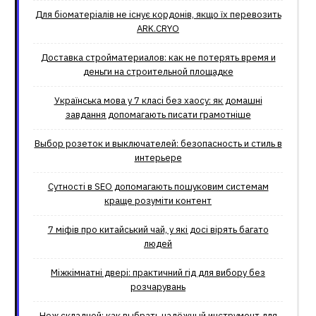
Для біоматеріалів не існує кордонів, якщо їх перевозить
ARK.CRYO
Доставка стройматериалов: как не потерять время и
деньги на строительной площадке
Українська мова у 7 класі без хаосу: як домашні
завдання допомагають писати грамотніше
Выбор розеток и выключателей: безопасность и стиль в
интерьере
Сутності в SEO допомагають пошуковим системам
краще розуміти контент
7 міфів про китайський чай, у які досі вірять багато
людей
Міжкімнатні двері: практичний гід для вибору без
розчарувань
Нож складной: как выбрать надёжный инструмент для