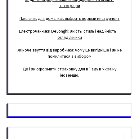
тахографи
Паяльник для дома: как выбрать первый инструмент
Електрочайники DeLonghi: якість, стиль і надійність —
огляд лінійки
Жіноче взуття від виробника: чому це вигідніше і як не
помилитися з вибором
Де і як оформити страховку для вʼїзду в Україну
іноземцю.