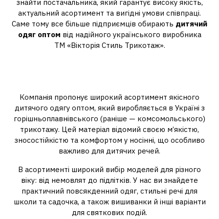
знайти постачальника, який гарантує високу якість,
актуальний асортимент та вигідні умови співпраці.
Саме тому все більше підприємців обирають
дитячий
одяг оптом
від надійного українського виробника
ТМ «Вікторія Стиль Трикотаж».
Переваги оптової співпраці з
ТМ «Вікторія Стиль»
Компанія пропонує широкий асортимент якісного
дитячого одягу оптом, який виробляється в Україні з
горішньоплавнівського (раніше — комсомольського)
трикотажу. Цей матеріал відомий своєю м’якістю,
зносостійкістю та комфортом у носінні, що особливо
важливо для дитячих речей.
В асортименті широкий вибір моделей для різного
віку: від немовлят до підлітків. У нас ви знайдете
практичний повсякденний одяг, стильні речі для
школи та садочка, а також вишиванки й інші варіанти
для святкових подій.