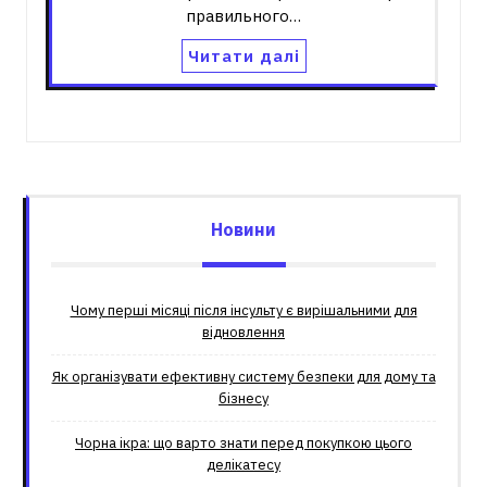
правильного…
Читати далі
Новини
Чому перші місяці після інсульту є вирішальними для
відновлення
Як організувати ефективну систему безпеки для дому та
бізнесу
Чорна ікра: що варто знати перед покупкою цього
делікатесу