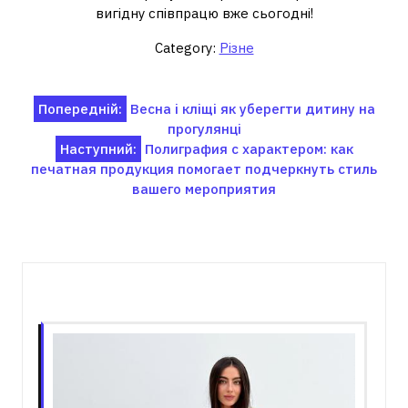
вигідну співпрацю вже сьогодні!
Category:
Різне
Навігація
Попередній:
Весна і кліщі як уберегти дитину на
прогулянці
записів
Наступний:
Полиграфия с характером: как
печатная продукция помогает подчеркнуть стиль
вашего мероприятия
Пов'язані записи