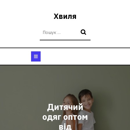
Перейти
до
Хвиля
вмісту
Кнопка
Відкрити
Дитячий
одяг оптом
від