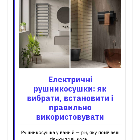
Електричні
рушникосушки: як
вибрати, встановити і
правильно
використовувати
Рушникосушка у ванній — річ, яку помічаєш
тільки тоді, коли…