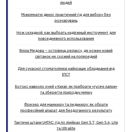
людей
Міжкімнатні двері: практичний гід для вибору без
розчарувань
Нож складной: как выбрать надёжный инструмент для
повседневного использования
Вілла Медова – острівець релаксу, де кожен новий
світанок не схожий на попередній
Для сучасної стоматклініки найкраще обладнання від
ІПСТ
Ботокс навколо очей у Києві: як прибрати «гусячі лапки»
та зберегти природну міміку
Фрезер для манікюру та педикюру: як обрати
професійний апарат для бездоганного результату
Тактичні штани UATAC: гід по лінійках Gen 5.7, Gen 5.6, Lite
та Ultralite