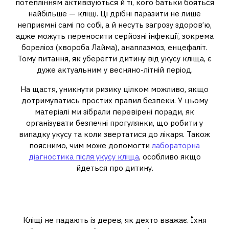
потеплінням активізуються й ті, кого батьки бояться
найбільше — кліщі. Ці дрібні паразити не лише
неприємні самі по собі, а й несуть загрозу здоров’ю,
адже можуть переносити серйозні інфекції, зокрема
бореліоз (хвороба Лайма), анаплазмоз, енцефаліт.
Тому питання, як уберегти дитину від укусу кліща, є
дуже актуальним у весняно-літній період.
На щастя, уникнути ризику цілком можливо, якщо
дотримуватись простих правил безпеки. У цьому
матеріалі ми зібрали перевірені поради, як
організувати безпечні прогулянки, що робити у
випадку укусу та коли звертатися до лікаря. Також
пояснимо, чим може допомогти
лабораторна
діагностика після укусу кліща
, особливо якщо
йдеться про дитину.
Де найчастіше підстерігають
кліщі
Кліщі не падають із дерев, як дехто вважає. Їхня