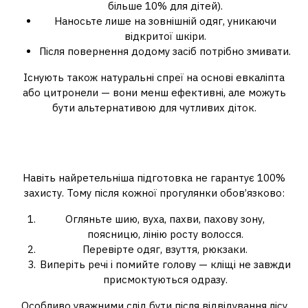
більше 10% для дітей).
Наносьте лише на зовнішній одяг, уникаючи
відкритої шкіри.
Після повернення додому засіб потрібно змивати.
Існують також натуральні спреї на основі евкаліпта
або цитронели — вони менш ефективні, але можуть
бути альтернативою для чутливих діток.
Як правильно оглядати дитину
після прогулянки
Навіть найретельніша підготовка не гарантує 100%
захисту. Тому після кожної прогулянки обов’язково:
Огляньте шию, вуха, пахви, пахову зону,
поясницю, лінію росту волосся.
Перевірте одяг, взуття, рюкзаки.
Виперіть речі і помийте голову — кліщі не завжди
присмоктуються одразу.
Особливо уважними слід бути після відвідування лісу