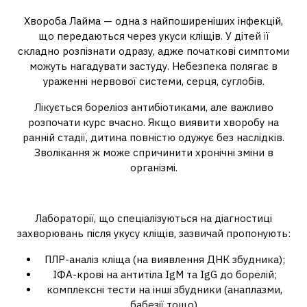
Хвороба Лайма — одна з найпоширеніших інфекцій,
що передаються через укуси кліщів. У дітей її
складно розпізнати одразу, адже початкові симптоми
можуть нагадувати застуду. Небезпека полягає в
ураженні нервової системи, серця, суглобів.
Лікується бореліоз антибіотиками, але важливо
розпочати курс вчасно. Якщо виявити хворобу на
ранній стадії, дитина повністю одужує без наслідків.
Зволікання ж може спричинити хронічні зміни в
організмі.
Де пройти обстеження
Лабораторії, що спеціалізуються на діагностиці
захворювань після укусу кліщів, зазвичай пропонують:
ПЛР-аналіз кліща (на виявлення ДНК збудника);
ІФА-крові на антитіла IgM та IgG до борелій;
комплексні тести на інші збудники (анаплазми,
бабезії тощо).