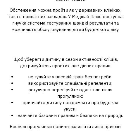
Обстеження можна пройти як у державних клініках,
так і в приватних закладах. У Меділаб Плюс доступна
гнучка система тестування, швидкі результати та
можливість обслуговування дітей будь-якого віку.
Превентивні заходи — основа
безпеки
Щоб уберегти дитину в сезон активності кліщів,
дотримуйтесь простих, але дієвих правил:
не гуляйте у високій траві без потреби;
використовуйте спеціальні репеленти;
регулярно перевіряйте одяг і тіло після
прогулянок;
привчайте дитину повідомляти про будь-які
укуси;
навчайте базовим правилам безпеки на природі.
Весняні прогулянки повинні залишати лише приємні