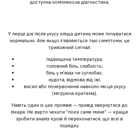
доступна комплексна діагностика.
Які симптоми в дитини мають
насторожити
У перші дні після укусу кліща дитина може почуватися
нормально. Але якщо з’являються такі симптоми, це
тривожний сигнал:
підвищена температура;
головний біль, слабкість;
біль у м’язах чи суглобах;
нудота, відмова від їжі;
висип або почервоніння навколо місця укусу
(мігруюча еритема).
Навіть один із цих проявів — привід звернутися до
лікаря. Не варто чекати “поки саме мине” — краще
зробити аналіз крові й переконатися, що все в
порядку.
Що потрібно знати про бореліоз