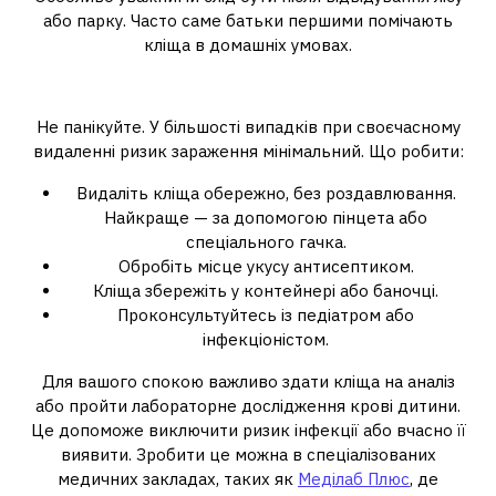
або парку. Часто саме батьки першими помічають
кліща в домашніх умовах.
Якщо кліщ присмоктався
Не панікуйте. У більшості випадків при своєчасному
видаленні ризик зараження мінімальний. Що робити:
Видаліть кліща обережно, без роздавлювання.
Найкраще — за допомогою пінцета або
спеціального гачка.
Обробіть місце укусу антисептиком.
Кліща збережіть у контейнері або баночці.
Проконсультуйтесь із педіатром або
інфекціоністом.
Для вашого спокою важливо здати кліща на аналіз
або пройти лабораторне дослідження крові дитини.
Це допоможе виключити ризик інфекції або вчасно її
виявити. Зробити це можна в спеціалізованих
медичних закладах, таких як
Меділаб Плюс
, де