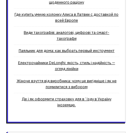
щоденного раціону
Где купить умную колонку Алиса в Латвии с доставкой по
всей Европе
Види тахографів: аналогові, цифрові та смарт-
тахографи
Паяльник для дома: как выбрать первый инструмент
Електрочайники DeLonghi: якість, стиль і надійність —
огляд лінійки
Жіноче взуття від виробника: чому це вигідніше і як не
помилитися з вибором
Де і як оформити страховку для вʼїзду в Україну
іноземцю.