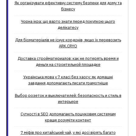
Як організувати ефективну систему безпеки для дому та
бізнесу
Чорна ікра: що варто знати перед покупкою цього
делікатесу
Для біоматеріалів не існує кордонів, якщо їх перевозить
ARK.CRYO
Доставка стройматериалов: как не потерять время и
деньги на строительной площадке
Українська мова у 7 класі без хаосу: як домашні
завдання допомагають писати грамотніше
Выбор розеток и выключателей: безопасность и стиль в
интерьере
Сутності в SEO допомагають пошуковим системам
краще розуміти контент
7 міфів про китайський чай, у які досі вірять багато