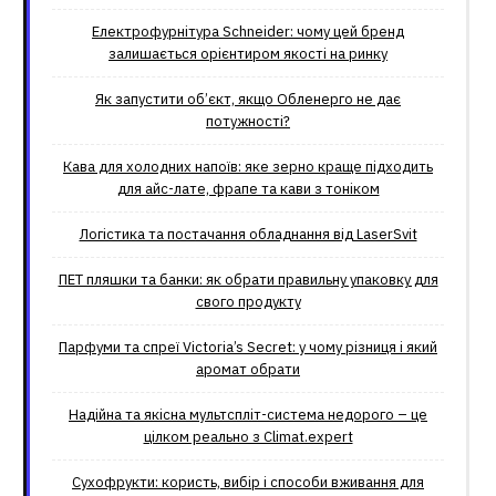
Електрофурнітура Schneider: чому цей бренд
залишається орієнтиром якості на ринку
Як запустити об’єкт, якщо Обленерго не дає
потужності?
Кава для холодних напоїв: яке зерно краще підходить
для айс-лате, фрапе та кави з тоніком
Логістика та постачання обладнання від LaserSvit
ПЕТ пляшки та банки: як обрати правильну упаковку для
свого продукту
Парфуми та спреї Victoria’s Secret: у чому різниця і який
аромат обрати
Надійна та якісна мультспліт-система недорого – це
цілком реально з Climat.еxpert
Сухофрукти: користь, вибір і способи вживання для