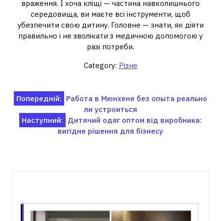
враження. І хоча кліщі — частина навколишнього
середовища, ви маєте всі інструменти, щоб
убезпечити свою дитину. Головне — знати, як діяти
правильно і не зволікати з медичною допомогою у
разі потреби.
Category:
Різне
Навігація
Попередній:
Работа в Мюнхене без опыта реально
ли устроиться
записів
Наступний:
Дитячий одяг оптом від виробника:
вигідне рішення для бізнесу
Пов'язані записи