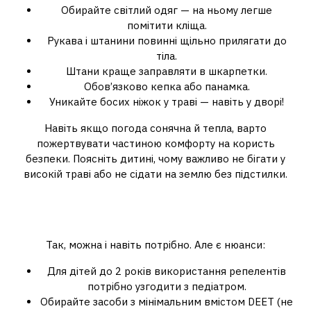
Обирайте світлий одяг — на ньому легше
помітити кліща.
Рукава і штанини повинні щільно прилягати до
тіла.
Штани краще заправляти в шкарпетки.
Обов’язково кепка або панамка.
Уникайте босих ніжок у траві — навіть у дворі!
Навіть якщо погода сонячна й тепла, варто
пожертвувати частиною комфорту на користь
безпеки. Поясніть дитині, чому важливо не бігати у
високій траві або не сідати на землю без підстилки.
Чи можна використовувати
репеленти
Так, можна і навіть потрібно. Але є нюанси:
Для дітей до 2 років використання репелентів
потрібно узгодити з педіатром.
Обирайте засоби з мінімальним вмістом DEET (не