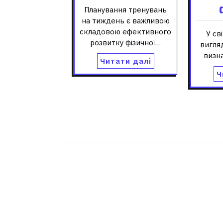
Планування тренувань
на тиждень є важливою
складовою ефективного
У св
розвитку фізичної…
вигля
визна
Читати далі
Ч