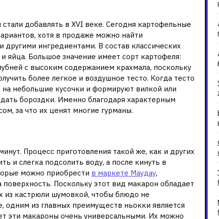
одства
 стали добавлять в XVI веке. Сегодня картофельные
вариантов, хотя в продаже можно найти
и другими ингредиентами. В состав классических
 и яйца. Большое значение имеет сорт картофеля:
лубней с высоким содержанием крахмала, поскольку
лучить более легкое и воздушное тесто. Когда тесто
т на небольшие кусочки и формируют вилкой или
здать бороздки. Именно благодаря характерным
м, за что их ценят многие гурманы.
ния
минут. Процесс приготовления такой же, как и других
ь и слегка подсолить воду, а после кинуть в
оторые можно приобрести
в маркете Маудау
,
а поверхность. Поскольку этот вид макарон обладает
их из кастрюли шумовкой, чтобы блюдо не
е, одним из главных преимуществ ньокки является
ает эти макароны очень универсальными. Их можно