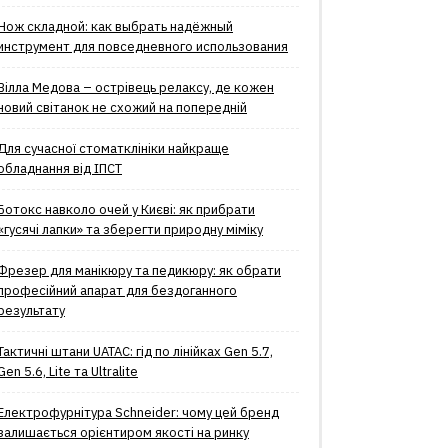
Нож складной: как выбрать надёжный
инструмент для повседневного использования
Вілла Медова – острівець релаксу, де кожен
новий світанок не схожий на попередній
Для сучасної стоматклініки найкраще
обладнання від ІПСТ
Ботокс навколо очей у Києві: як прибрати
«гусячі лапки» та зберегти природну міміку
Фрезер для манікюру та педикюру: як обрати
професійний апарат для бездоганного
результату
Тактичні штани UATAC: гід по лінійках Gen 5.7,
Gen 5.6, Lite та Ultralite
Електрофурнітура Schneider: чому цей бренд
залишається орієнтиром якості на ринку