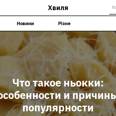
Хвиля
Новини
Різне
Что такое ньокки:
особенности и причин
популярности