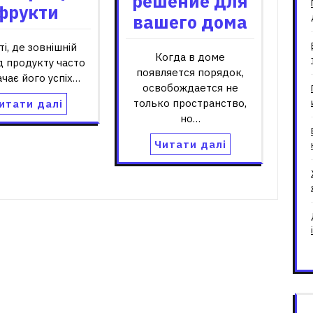
решение для
фрукти
вашего дома
іті, де зовнішній
Когда в доме
д продукту часто
появляется порядок,
чає його успіх…
освобождается не
только пространство,
итати далі
но…
Читати далі