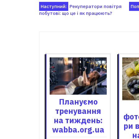
Навігація
Наступний:
Рекуператори повітря
Поп
побутові: що це і як працюють?
записів
Пов'я
Плануємо
тренування
фот
на тиждень:
ри 
wabba.org.ua
н