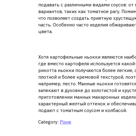
подавать с различными видами соусов: от 
вариантов, таких как томатное рагу. Поми
что позволяет создать приятную хрустящу
часть. Особенно часто изделия обжариваю
цвета.
Вариации ньокки
Хотя картофельные ньокки являются наибо
где вместо картофеля используется какой
рикотта ньокки получаются более легкие,
плотной и более кремовой текстурой, поэ
например, песто. Манные ньокки готовятся
запекают в духовке до золотистой и хруст
приготовлении манных макаронных издели
характерный желтый оттенок и обеспечива
подают с томатным соусом и колбасой.
Category:
Різне