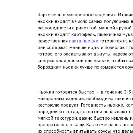
Особенности произв
Картофель в макаронные изделия в Италии
ньокки входят в число самых популярных 
разновидности с рикоттой, манной крупой 
ньокки входят картофель, пшеничная мука
качественная
паста ньокки
готовится из к
они содержат меньше воды и позволяют по
готово, его раскатывают в жгуты, нарезаю
специальной доской для ньокки, чтобы со
бороздкам ньокки лучше покрываются соусо
Нюансы приготовле
Ньокки готовятся быстро — в течение 3-5 
макаронных изделий: необходимо закипятит
кастрюлю продукт. Готовность ньокки, к
определяют тогда, когда они всплывают н
мягкой текстурой, важно быстро извлечь 
превратилось в кашу. Как отмечалось выш
их способность впитывать соусы, что дел