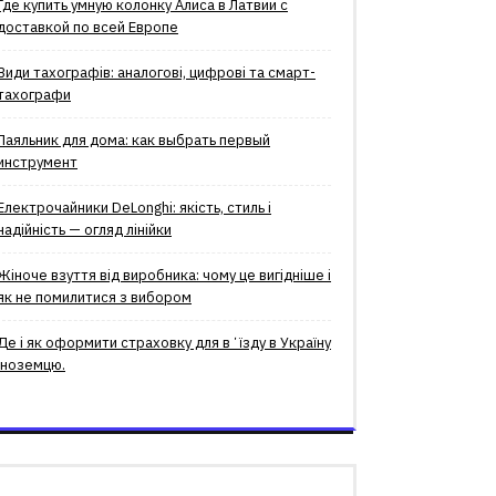
Где купить умную колонку Алиса в Латвии с
доставкой по всей Европе
Види тахографів: аналогові, цифрові та смарт-
тахографи
Паяльник для дома: как выбрать первый
инструмент
Електрочайники DeLonghi: якість, стиль і
надійність — огляд лінійки
Жіноче взуття від виробника: чому це вигідніше і
як не помилитися з вибором
Де і як оформити страховку для вʼїзду в Україну
іноземцю.