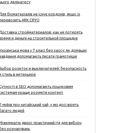
цього делікатесу
Для біоматеріалів не існує кордонів, якщо їх
перевозить ARK.CRYO
Доставка стройматериалов: как не потерять
время и деньги на строительной площадке
Українська мова у 7 класі без хаосу: як домашні
завдання допомагають писати грамотніше
Выбор розеток и выключателей: безопасность
и стиль в интерьере
Сутності в SEO допомагають пошуковим
системам краще розуміти контент
7 міфів про китайський чай, у які досі вірять
багато людей
Міжкімнатні двері: практичний гід для вибору
без розчарувань