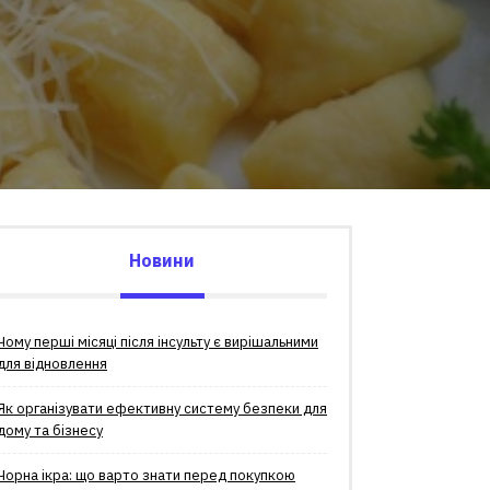
Новини
Чому перші місяці після інсульту є вирішальними
для відновлення
Як організувати ефективну систему безпеки для
дому та бізнесу
Чорна ікра: що варто знати перед покупкою