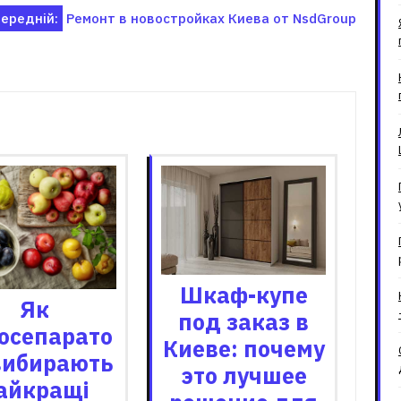
ередній:
Ремонт в новостройках Киева от NsdGroup
зані записи
Шкаф-купе
Як
под заказ в
осепарато
Киеве: почему
вибирають
это лучшее
айкращі