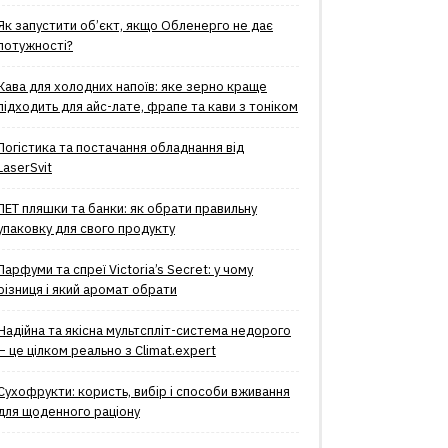
Як запустити об’єкт, якщо Обленерго не дає
потужності?
Кава для холодних напоїв: яке зерно краще
підходить для айс-лате, фрапе та кави з тоніком
Логістика та постачання обладнання від
LaserSvit
ПЕТ пляшки та банки: як обрати правильну
упаковку для свого продукту
Парфуми та спреї Victoria’s Secret: у чому
різниця і який аромат обрати
Надійна та якісна мультспліт-система недорого
– це цілком реально з Climat.еxpert
Сухофрукти: користь, вибір і способи вживання
для щоденного раціону