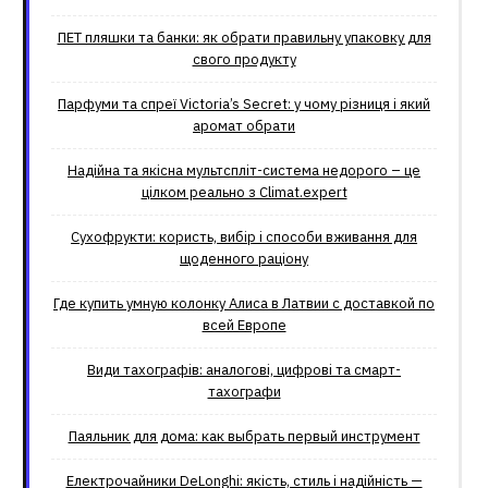
ПЕТ пляшки та банки: як обрати правильну упаковку для
свого продукту
Парфуми та спреї Victoria’s Secret: у чому різниця і який
аромат обрати
Надійна та якісна мультспліт-система недорого – це
цілком реально з Climat.еxpert
Сухофрукти: користь, вибір і способи вживання для
щоденного раціону
Где купить умную колонку Алиса в Латвии с доставкой по
всей Европе
Види тахографів: аналогові, цифрові та смарт-
тахографи
Паяльник для дома: как выбрать первый инструмент
Електрочайники DeLonghi: якість, стиль і надійність —