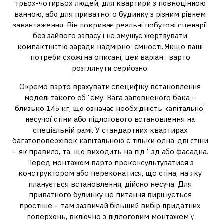
трьох-чотирьох людей, для квартири з повноцінною
ванною, або для приватного будинку з різним рівнем
завантаження. Він покриває реальні побутові сценарії
без зайвого запасу і не змушує жертвувати
компактністю заради надмірної ємності. Якщо ваші
потреби схожі на описані, цей варіант варто
розглянути серйозно.
Окремо варто врахувати специфіку встановлення
моделі такого обʼєму. Вага заповненого бака –
близько 145 кг, що означає необхідність капітальної
несучої стіни або підлогового встановлення на
спеціальній рамі. У стандартних квартирах
багатоповерхівок капітальною є тільки одна-дві стіни
– як правило, та, що виходить на підʼїзд або фасадна.
Перед монтажем варто проконсультуватися з
конструктором або переконатися, що стіна, на яку
планується встановлення, дійсно несуча. Для
приватного будинку це питання вирішується
простіше – там зазвичай більший вибір придатних
поверхонь, включно з підлоговим монтажем у