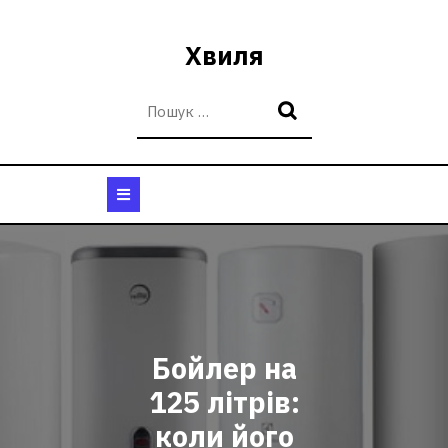
Перейти
до
Хвиля
вмісту
Кнопка
Відкрити
Бойлер на
125 літрів:
коли його