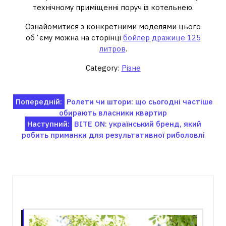
технічному приміщенні поруч із котельнею.
Ознайомитися з конкретними моделями цього
обʼєму можна на сторінці
бойлер дражице 125
литров
.
Category:
Різне
Навігація
Попередній:
Ролети чи штори: що сьогодні частіше
обирають власники квартир
записів
Наступний:
BITE ON: український бренд, який
робить приманки для результативної риболовлі
Пов'язані записи