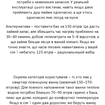
потреби з невеликим запасом. У реальній
експлуатації цього вистачає, навіть якщо двоє
приймають душ майже одночасно, а ще хтось
одночасно миє посуд на кухні.
Альтернатива – поставити бак на 150 літрів. Це дасть
зайвий запас, але збільшить час нагріву приблизно на
30–40 хвилин, добові тепловтрати на 5–8 відсотків, а
ще займе більше місця в ванній кімнаті. Якщо ви
точно знаєте, що часів пікових навантажень у вашій
сімʼї небагато, 125 літрів – раціональніший вибір.
Сценарій №2: квартира з
ванною замість душу
Окрема категорія користувачів – ті, хто має у
квартирі повноцінну ванну (зазвичай 150–170-
літрову). Для повного наповнення такої ванни теплою
водою потрібно близько 70–90 літрів гарячої з бака,
плюс ще доміс холодної до комфортної температури.
Якщо в сімʼї один-два дорослих, які беруть ванну