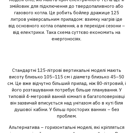
змійовик для підключення до твердопаливного або
газового котла. Це робить бойлер дражице 125
литров універсальним приладом: взимку нагрів іде
від основного котла опалення, а в перехідні сезони –
від електрики. Така схема суттєво економить на
енергоносіях.
Габарити: чи поміститься в
типовій ванній
Стандартні 125-літрові вертикальні моделі мають
висоту близько 105–115 см і діаметр близько 45–50
см. Це вже відчутно більший прилад, ніж 80-літровий, і
його розташування потребує більше планування. У
типовій 4-метровій ванній кімнаті в багатоповерхівці
він зазвичай вписується над унітазом або в куті біля
душової кабіни. У більш просторих ванних – без
проблем.
Альтернатива – горизонтальні моделі, які кріпляться