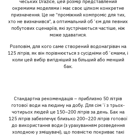
чеських Drazice, цей розмір представлений
окремими моделями і має своє цілком конкретне
призначення. Це не “проміжний компроміс для тих,
хто не визначився”, а оптимальний обʼєм для певних
побутових сценаріїв, які зустрічаються частіше, ніж
може здаватися.
Розповім, для кого саме створений водонагрівач на
125 літрів, як він порівнюється з сусідніми обʼємами, і
коли цей вибір вигідніший за більший або менший
бак.
Сценарій №1: сімʼя з трьох-
чотирьох людей
Стандартна рекомендація – приблизно 50 літрів
готової води на людину на добу. Для сімʼї з трьох-
чотирьох людей це 150–200 літрів за день. Бак на
125 літрів забезпечує близько 200–220 літрів готової
до використання води (з урахуванням розведення
холодною у змішувачі), що повністю покриває такі