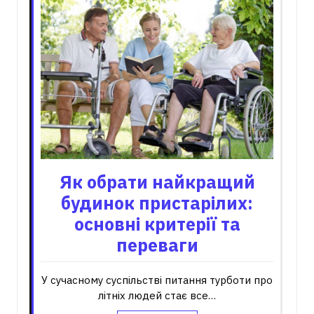
Як обрати найкращий
будинок пристарілих:
основні критерії та
переваги
У сучасному суспільстві питання турботи про
літніх людей стає все…