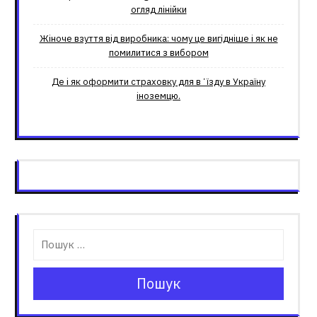
огляд лінійки
Жіноче взуття від виробника: чому це вигідніше і як не
помилитися з вибором
Де і як оформити страховку для вʼїзду в Україну
іноземцю.
Пошук