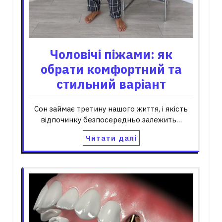
Чоловічі піжами: як
обрати комфортний та
стильний варіант
Сон займає третину нашого життя, і якість
відпочинку безпосередньо залежить…
Читати далі