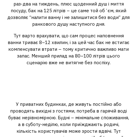
раз-два на тиждень, плюс щоденний душ і миття
посуду, бак на 125 літрів – це саме той обʼєм, який
дозволяє “налити ванну і не залишитися без води” для
ранкового душу наступного дня.
Тут варто врахувати, що сам процес наповнення
ванни триває 8–12 хвилин, і за цей час бак не встигає
компенсувати втрати – тому критично важливо мати
запас. Менший прилад на 80–100 літрів цього
сценарію вже не витягне без поспіху.
Сценарій №3: приватний
будинок або дача з пиковими
навантаженнями
У приватних будинках, де живуть постійно або
проводять вихідні з гостями, потреба в гарячій воді
буває нерівномірною. Будні – мінімальне споживання,
а в суботу-неділю, коли приїжджають родичі,
кількість користувачів може зрости вдвічі. Тут