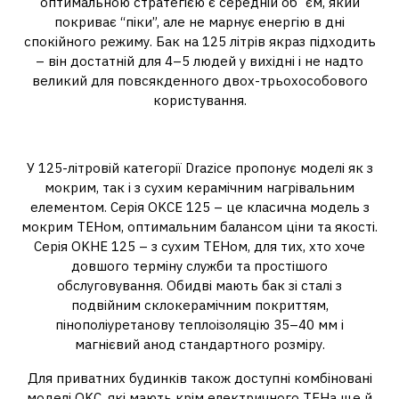
оптимальною стратегією є середній обʼєм, який
покриває “піки”, але не марнує енергію в дні
спокійного режиму. Бак на 125 літрів якраз підходить
– він достатній для 4–5 людей у вихідні і не надто
великий для повсякденного двох-трьохособового
користування.
Тип ТЕНа і конструкція
У 125-літровій категорії Drazice пропонує моделі як з
мокрим, так і з сухим керамічним нагрівальним
елементом. Серія OKCE 125 – це класична модель з
мокрим ТЕНом, оптимальним балансом ціни та якості.
Серія OKHE 125 – з сухим ТЕНом, для тих, хто хоче
довшого терміну служби та простішого
обслуговування. Обидві мають бак зі сталі з
подвійним склокерамічним покриттям,
пінополіуретанову теплоізоляцію 35–40 мм і
магнієвий анод стандартного розміру.
Для приватних будинків також доступні комбіновані
моделі OKC, які мають крім електричного ТЕНа ще й