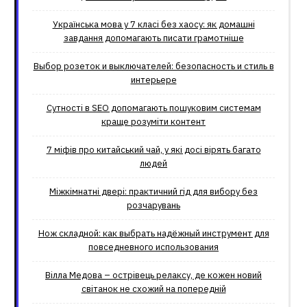
Українська мова у 7 класі без хаосу: як домашні
завдання допомагають писати грамотніше
Выбор розеток и выключателей: безопасность и стиль в
интерьере
Сутності в SEO допомагають пошуковим системам
краще розуміти контент
7 міфів про китайський чай, у які досі вірять багато
людей
Міжкімнатні двері: практичний гід для вибору без
розчарувань
Нож складной: как выбрать надёжный инструмент для
повседневного использования
Вілла Медова – острівець релаксу, де кожен новий
світанок не схожий на попередній