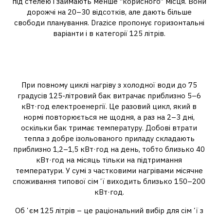
під стелею і займають менше “корисного” місця. Вони
дорожчі на 20–30 відсотків, але дають більше
свободи планування. Drazice пропонує горизонтальні
варіанти і в категорії 125 літрів.
Енергоспоживання та
тепловтрати
При повному циклі нагріву з холодної води до 75
градусів 125-літровий бак витрачає приблизно 5–6
кВт·год електроенергії. Це разовий цикл, який в
нормі повторюється не щодня, а раз на 2–3 дні,
оскільки бак тримає температуру. Добові втрати
тепла з добре ізольованого приладу складають
приблизно 1,2–1,5 кВт·год на день, тобто близько 40
кВт·год на місяць тільки на підтримання
температури. У сумі з частковими нагрівами місячне
споживання типової сімʼї виходить близько 150–200
кВт·год.
Обʼєм 125 літрів – це раціональний вибір для сімʼї з