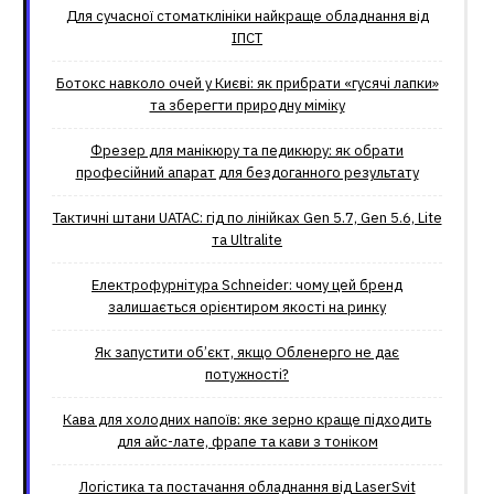
Для сучасної стоматклініки найкраще обладнання від
ІПСТ
Ботокс навколо очей у Києві: як прибрати «гусячі лапки»
та зберегти природну міміку
Фрезер для манікюру та педикюру: як обрати
професійний апарат для бездоганного результату
Тактичні штани UATAC: гід по лінійках Gen 5.7, Gen 5.6, Lite
та Ultralite
Електрофурнітура Schneider: чому цей бренд
залишається орієнтиром якості на ринку
Як запустити об’єкт, якщо Обленерго не дає
потужності?
Кава для холодних напоїв: яке зерно краще підходить
для айс-лате, фрапе та кави з тоніком
Логістика та постачання обладнання від LaserSvit