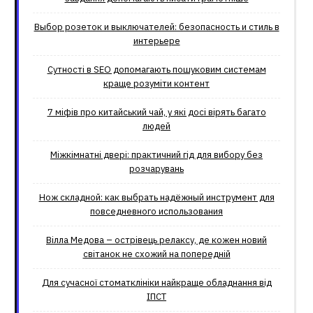
Выбор розеток и выключателей: безопасность и стиль в
интерьере
Сутності в SEO допомагають пошуковим системам
краще розуміти контент
7 міфів про китайський чай, у які досі вірять багато
людей
Міжкімнатні двері: практичний гід для вибору без
розчарувань
Нож складной: как выбрать надёжный инструмент для
повседневного использования
Вілла Медова – острівець релаксу, де кожен новий
світанок не схожий на попередній
Для сучасної стоматклініки найкраще обладнання від
ІПСТ