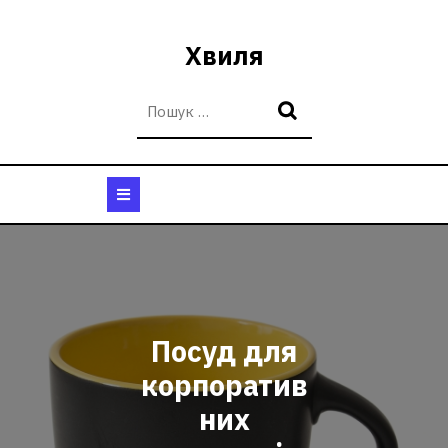
Перейти
до
Хвиля
вмісту
Кнопка
Відкрити
Посуд для
корпоратив
них