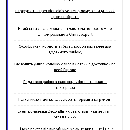
Парфуми та спреї Victoria’s Secret: у чому різниця і який
аромат обрати
Надійна та якісна мультспліт-система недорого – це
цілком реально з Climat.еxpert
Сухофрукти: користь, вибір і способи вживання для
щоденного раціону
Где купить умную колонку Алиса в Латвии с доставкой по
всей Европе
Види тахографів: аналогові, цифрові та смарт-
тахографи
Паяльник для дома: как выбрать первый инструмент
Електрочайники DeLonghi: якість, стиль і надійність —
огляд лінійки
Жіноче взуття від виробника: чому це вигідніше і як не