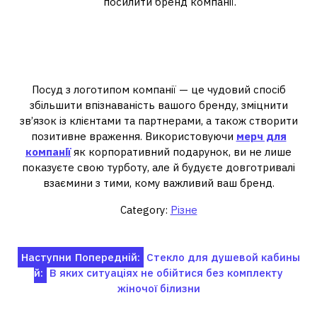
посилити бренд компанії.
Посуд для корпоративних
подарунків: важливий елемент
брендингу
Посуд з логотипом компанії — це чудовий спосіб
збільшити впізнаваність вашого бренду, зміцнити
зв’язок із клієнтами та партнерами, а також створити
позитивне враження. Використовуючи
мерч для
компанії
як корпоративний подарунок, ви не лише
показуєте свою турботу, але й будуєте довготривалі
взаємини з тими, кому важливий ваш бренд.
Category:
Різне
Навігація
Наступни
Попередній:
Стекло для душевой кабины
й:
В яких ситуаціях не обійтися без комплекту
записів
жіночої білизни