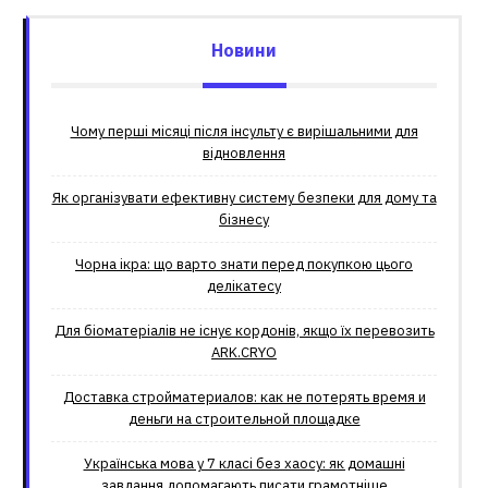
Новини
Чому перші місяці після інсульту є вирішальними для
відновлення
Як організувати ефективну систему безпеки для дому та
бізнесу
Чорна ікра: що варто знати перед покупкою цього
делікатесу
Для біоматеріалів не існує кордонів, якщо їх перевозить
ARK.CRYO
Доставка стройматериалов: как не потерять время и
деньги на строительной площадке
Українська мова у 7 класі без хаосу: як домашні
завдання допомагають писати грамотніше