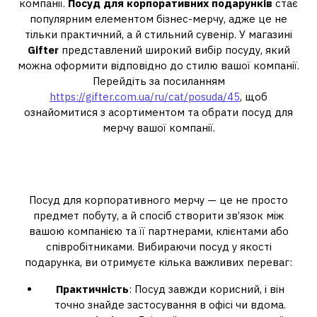
компанії.
Посуд для корпоративних подарунків
стає
популярним елементом бізнес-мерчу, адже це не
тільки практичний, а й стильний сувенір. У магазині
Gifter
представлений широкий вибір посуду, який
можна оформити відповідно до стилю вашої компанії.
Перейдіть за посиланням
https://gifter.com.ua/ru/cat/posuda/45
, щоб
ознайомитися з асортиментом та обрати посуд для
мерчу вашої компанії.
Чому посуд є чудовим вибором
для корпоративного мерчу
Посуд для корпоративного мерчу — це не просто
предмет побуту, а й спосіб створити зв’язок між
вашою компанією та її партнерами, клієнтами або
співробітниками. Вибираючи посуд у якості
подарунка, ви отримуєте кілька важливих переваг:
Практичність
: Посуд завжди корисний, і він
точно знайде застосування в офісі чи вдома.