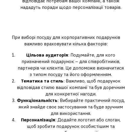
відповідає потребам вашої компанії, а також
нададуть поради щодо персоналізації товарів.
Як вибрати посуд для
корпоративних подарунків
При виборі посуду для корпоративних подарунків
важливо враховувати кілька факторів:
Цільова аудиторія
: Подумайте, для кого
призначений подарунок – для співробітників,
партнерів чи клієнтів. Це допоможе визначитися
з типом посуду та його оформленням.
Тематика та стиль
: Важливо, щоб подарунок
відповідав стилю вашої компанії та був доречним
для конкретної нагоди.
Функціональність
: Вибирайте практичний посуд,
який знайде своє застосування та буде зручним
для використання.
Персоналізація
: Додайте логотип або слоган,
щоб зробити подарунок особистішим та