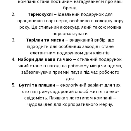
компанії стане постійним нагадуванням про ваш
бренд.
Термокухлі
– ідеальний подарунок для
працівників і партнерів, особливо в холодну пору
року. Це стильний аксесуар, який також можна
персоналізувати.
Тарілки та миски
– вишуканий вибір, що
підходить для особливих заходів і стане
елегантним подарунком для клієнтів.
Набори для кави та чаю
– стильний подарунок,
який стане в нагоді на робочому місці чи вдома,
забезпечуючи приємні паузи під час робочого
дня.
Бутлі та пляшки
– екологічний варіант для тих,
хто підтримує здоровий спосіб життя та еко-
свідомість. Пляшка з логотипом компанії –
чудова ідея для корпоративного мерчу.
Переваги замовлення посуду
для корпоративних подарунків у