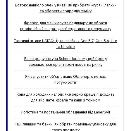
Ботокс навколо очей у Києві: як прибрати «гусячі лапки»
та зберегти природну міміку
Фрезер для манікюру та педикюру: як обрати
професійний апарат для бездоганного результату
Тактичні штани UATAC: гід по лінійках Gen 5.7, Gen 5.6, Lite
та Ultralite
Електрофурнітура Schneider: чому цей бренд
залишається орієнтиром якості на ринку
Як запустити об’єкт, якщо Обленерго не дає
потужності?
Кава для холодних напоїв: яке зерно краще підходить
для айс-лате, фрапе та кави з тоніком
Логістика та постачання обладнання від LaserSvit
ПЕТ пляшки та банки: як обрати правильну упаковку для
свого продукту