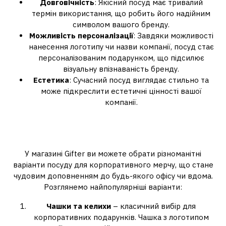
Довговічність
: Якісний посуд має тривалий
термін використання, що робить його надійним
символом вашого бренду.
Можливість персоналізації
: Завдяки можливості
нанесення логотипу чи назви компанії, посуд стає
персоналізованим подарунком, що підсилює
візуальну впізнаваність бренду.
Естетика
: Сучасний посуд виглядає стильно та
може підкреслити естетичні цінності вашої
компанії.
Ідеї посуду для корпоративних
подарунків від Gifter
У магазині Gifter ви можете обрати різноманітні
варіанти посуду для корпоративного мерчу, що стане
чудовим доповненням до будь-якого офісу чи вдома.
Розглянемо найпопулярніші варіанти:
Чашки та келихи
– класичний вибір для
корпоративних подарунків. Чашка з логотипом