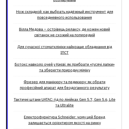
Нож складной: как выбрать надёжный инструмент для
повседневного использования
Вілла Медова – острівець релаксу, де кожен новий
світанок не схожий на попередній
Для сучасної стоматклініки найкраще обладнання від
ІПСТ
Ботокс навколо очей у Києві: як прибрати «гусячі лапки»
та зберегти природну міміку
Фрезер для манікюру та педикюру: як обрати
професійний апарат для бездоганного результату
Тактичні штани UATAC: гід по лінійках Gen 5.7, Gen 5.6, Lite
та Ultralite
Електрофурнітура Schneider: чому цей бренд
залишається орієнтиром якості на ринку