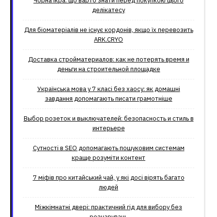
Чорна ікра: що варто знати перед покупкою цього
делікатесу
Для біоматеріалів не існує кордонів, якщо їх перевозить
ARK.CRYO
Доставка стройматериалов: как не потерять время и
деньги на строительной площадке
Українська мова у 7 класі без хаосу: як домашні
завдання допомагають писати грамотніше
Выбор розеток и выключателей: безопасность и стиль в
интерьере
Сутності в SEO допомагають пошуковим системам
краще розуміти контент
7 міфів про китайський чай, у які досі вірять багато
людей
Міжкімнатні двері: практичний гід для вибору без
розчарувань