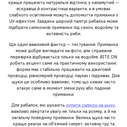
краще працюють натуральні відтінки, у каламутній —
яскравіші й контрастніші варіанти, а в умовах
слабкого освітлення можуть допомогти приманки з
UV-ефектом. Завдяки широкій палітрі рибалка може
підібрати силіконові приманки під сезон, водойму та
активність риби.
Ще один важливий фактор — тестування. Приманка
може добре виглядати на фото, але справжня
перевірка відбувається тільки на водоймі. BITE ON
робить акцент саме на практичному використанні:
форма має стабільно працювати на джиговій
проводці, рівномірній проводці, паузах і підривах. Для
щуки це особливо важливо, тому що хижак часто
атакує саме в момент зміни руху або падіння
приманки.
Для рибалок, які шукають
купити силікон на щуку
,
важливо звертати увагу не тільки на розмір, а й на
загальну поведінку приманки. Велика щука часто
краще реагує на об’ємний силует, активну гру та