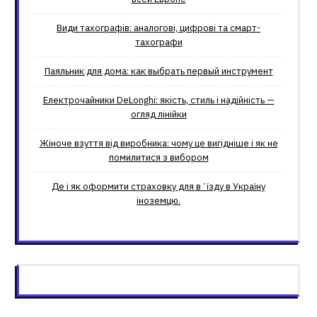
Види тахографів: аналогові, цифрові та смарт-
тахографи
Паяльник для дома: как выбрать первый инструмент
Електрочайники DeLonghi: якість, стиль і надійність —
огляд лінійки
Жіноче взуття від виробника: чому це вигідніше і як не
помилитися з вибором
Де і як оформити страховку для вʼїзду в Україну
іноземцю.