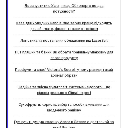
Як запустити об’єкт, якщо Обленерго не дає
потужності?
Кава для холодних напоїв: яке зерно краще підходить
для айс-лате, фрапе та кави з тоніком
Логістика та постачання обладнання від LaserSvit
ПЕТ пляшки та банки: як обрати правильну упаковку для
свого продукту
Парфуми та спреї Victoria’s Secret: у чому різниця і який
аромат обрати
Надійна та якісна мультспліт-система недорого – це
цілком реально з Climat.еxpert
Сухофрукти: користь, вибір і способи вживання для
щоденного раціону
Где купить умную колонку Алиса в Латвии с доставкой по
всей Европе