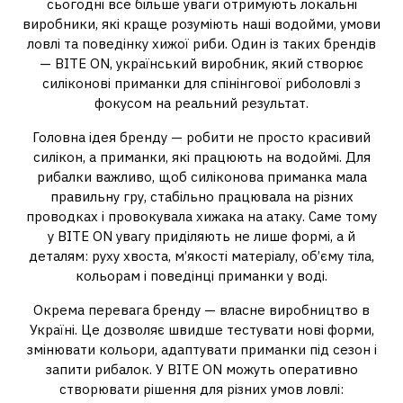
сьогодні все більше уваги отримують локальні
виробники, які краще розуміють наші водойми, умови
ловлі та поведінку хижої риби. Один із таких брендів
— BITE ON, український виробник, який створює
силіконові приманки для спінінгової риболовлі з
фокусом на реальний результат.
Головна ідея бренду — робити не просто красивий
силікон, а приманки, які працюють на водоймі. Для
рибалки важливо, щоб силіконова приманка мала
правильну гру, стабільно працювала на різних
проводках і провокувала хижака на атаку. Саме тому
у BITE ON увагу приділяють не лише формі, а й
деталям: руху хвоста, м’якості матеріалу, об’єму тіла,
кольорам і поведінці приманки у воді.
Окрема перевага бренду — власне виробництво в
Україні. Це дозволяє швидше тестувати нові форми,
змінювати кольори, адаптувати приманки під сезон і
запити рибалок. У BITE ON можуть оперативно
створювати рішення для різних умов ловлі: