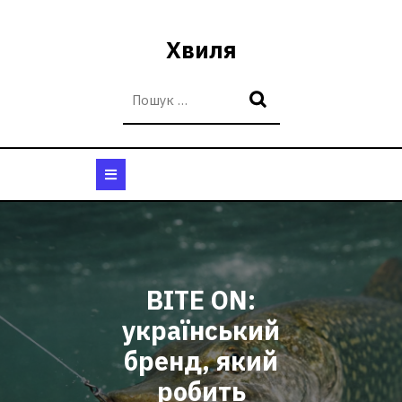
Перейти
до
Хвиля
вмісту
Кнопка
Відкрити
BITE ON:
український
бренд, який
робить