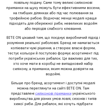
повільну подачу. Саме тому великі силіконові
приманки на щуку можуть бути ефективними восени,
на глибших ділянках або під час полювання за
трофейною рибою. Водночас менші моделі краще
підходять для обережної риби, невеликих водойм
або періодів слабкого клювання.
BITE ON цікавий тим, що поєднує виробничий підхід і
розуміння реальної риболовлі. Бренд не намагається
копіювати чужі рішення, а створює власні форми,
тестує кольори й поступово формує асортимент під
потреби українських рибалок. Це важливо для тих,
хто хоче мати в коробці не випадковий набір
силікону, а приманки, яким можна довіряти на
водоймі.
Більше про бренд, асортимент і доступні моделі
можна переглянути на сайті BITE ON. Там
представлені
силіконові приманки
українського
виробництва для різних умов ловлі, сезонів і типів
хижої риби. Для рибалок, які хочуть підібрати