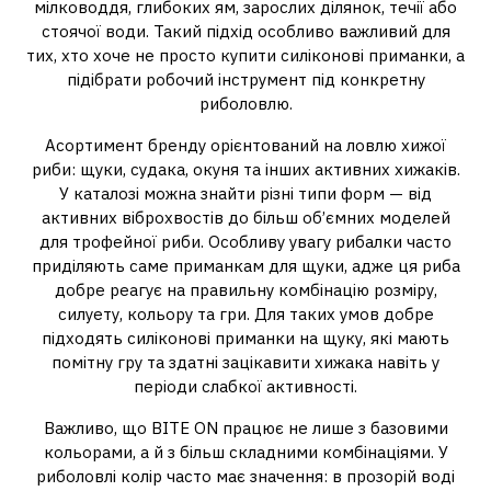
мілководдя, глибоких ям, зарослих ділянок, течії або
стоячої води. Такий підхід особливо важливий для
тих, хто хоче не просто купити силіконові приманки, а
підібрати робочий інструмент під конкретну
риболовлю.
Асортимент бренду орієнтований на ловлю хижої
риби: щуки, судака, окуня та інших активних хижаків.
У каталозі можна знайти різні типи форм — від
активних віброхвостів до більш об’ємних моделей
для трофейної риби. Особливу увагу рибалки часто
приділяють саме приманкам для щуки, адже ця риба
добре реагує на правильну комбінацію розміру,
силуету, кольору та гри. Для таких умов добре
підходять силіконові приманки на щуку, які мають
помітну гру та здатні зацікавити хижака навіть у
періоди слабкої активності.
Важливо, що BITE ON працює не лише з базовими
кольорами, а й з більш складними комбінаціями. У
риболовлі колір часто має значення: в прозорій воді