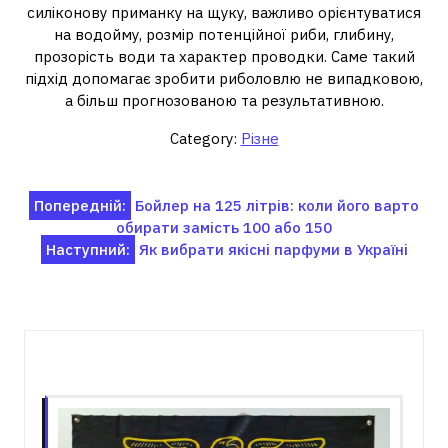
силіконову приманку на щуку, важливо орієнтуватися
на водойму, розмір потенційної риби, глибину,
прозорість води та характер проводки. Саме такий
підхід допомагає зробити риболовлю не випадковою,
а більш прогнозованою та результативною.
Category:
Різне
Навігація
Попередній:
Бойлер на 125 літрів: коли його варто
обирати замість 100 або 150
записів
Наступний:
Як вибрати якісні парфуми в Україні
Пов'язані записи