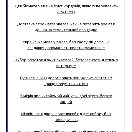
Для біоматеріалів не існує кордонів, якщо їх перевозить
ARK.CRYO
Доставка стройматериалов: как не потерять время и
деньги на строительной площадке
Українська мова у 7 класі без хаосу: як домашні
завдання допомагають писати грамотніше
Выбор розеток и выключателей: безопасность и стиль в
интерьере
Сутності в SEO допомагають пошуковим системам
краще розуміти контент
7 міфів про китайський чай, у які досі вірять багато
людей
Міжкімнатні двері: практичний гід для вибору без
розчарувань
Нож складной: как выбрать надёжный инструмент для