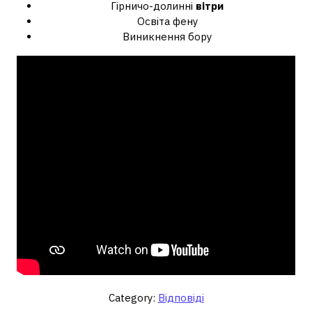
Гірничо-долинні
вітри
Освіта фену
Виникнення бору
Category:
Відповіді