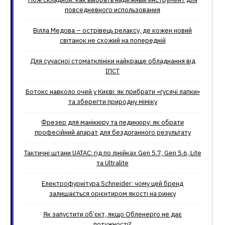
повседневного использования
Вілла Медова – острівець релаксу, де кожен новий
світанок не схожий на попередній
Для сучасної стоматклініки найкраще обладнання від
ІПСТ
Ботокс навколо очей у Києві: як прибрати «гусячі лапки»
та зберегти природну міміку
Фрезер для манікюру та педикюру: як обрати
професійний апарат для бездоганного результату
Тактичні штани UATAC: гід по лінійках Gen 5.7, Gen 5.6, Lite
та Ultralite
Електрофурнітура Schneider: чому цей бренд
залишається орієнтиром якості на ринку
Як запустити об’єкт, якщо Обленерго не дає
потужності?