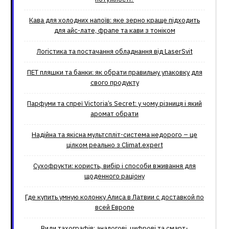
Кава для холодних напоїв: яке зерно краще підходить
для айс-лате, фрапе та кави з тоніком
Логістика та постачання обладнання від LaserSvit
ПЕТ пляшки та банки: як обрати правильну упаковку для
свого продукту
Парфуми та спреї Victoria’s Secret: у чому різниця і який
аромат обрати
Надійна та якісна мультспліт-система недорого – це
цілком реально з Climat.еxpert
Сухофрукти: користь, вибір і способи вживання для
щоденного раціону
Где купить умную колонку Алиса в Латвии с доставкой по
всей Европе
Види тахографів: аналогові, цифрові та смарт-