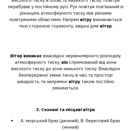
високого тиску в область низького тиску. Повітря
перебуває у постійному русі. Рух повітря пов'язаний із
різницею атмосферного тиску між різними
повітряними областями. Напрям
вітру
визначається
тією стороною горизонту, звідки дме
вітер
.
Що таке вітер, від чого він
виникає?
Вітер виникає
внаслідок нерівномірного розподілу
атмосферного тиску,
він
спрямований від зони
високого тиску до зони низького тиску. Внаслідок
безперервної зміни тиску в часі та просторі
швидкість та напрямок
вітру
також постійно
змінюються.
Які бувають сезонні вітри?
3.
Сезонні
та місцеві
вітри
A: морський бриз (денний), B: береговий бриз
(нічний)