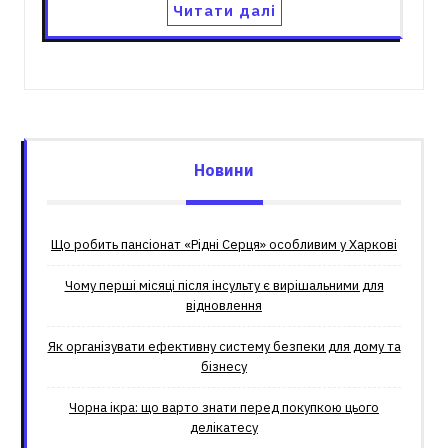
Читати далі
Новини
Що робить пансіонат «Рідні Серця» особливим у Харкові
Чому перші місяці після інсульту є вирішальними для
відновлення
Як організувати ефективну систему безпеки для дому та
бізнесу
Чорна ікра: що варто знати перед покупкою цього
делікатесу