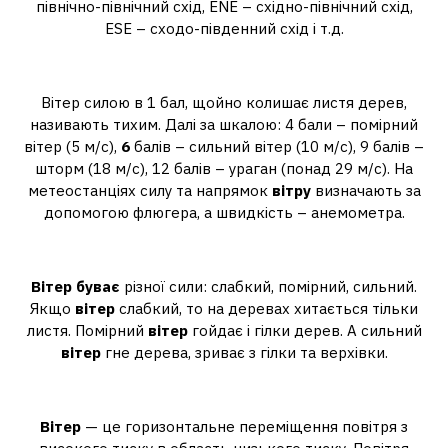
північно-північний схід, ENE – східно-північний схід,
ESE – сходо-південний схід і т.д.
Які бувають вітри 6 клас?
Вітер силою в 1 бал, щойно колишає листя дерев,
називають тихим. Далі за шкалою: 4 бали – помірний
вітер (5 м/с),
6
балів – сильний вітер (10 м/с), 9 балів –
шторм (18 м/с), 12 балів – ураган (понад 29 м/с). На
метеостанціях силу та напрямок
вітру
визначають за
допомогою флюгера, а швидкість – анемометра.
Який буває вітер 3 клас?
Вітер буває
різної сили: слабкий, помірний, сильний.
Якщо
вітер
слабкий, то на деревах хитається тільки
листя. Помірний
вітер
гойдає і гілки дерев. А сильний
вітер
гне дерева, зриває з гілки та верхівки.
Що таке вітер 6 клас?
Вітер
— це горизонтальне переміщення повітря з