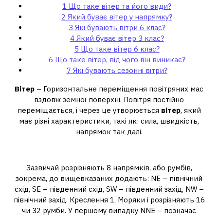
1
Що таке вітер та його види?
2
Який буває вітер у напрямку?
3
Які бувають вітри 6 клас?
4
Який буває вітер 3 клас?
5
Що таке вітер 6 клас?
6
Що таке вітер, від чого він виникає?
7
Які бувають сезонні вітри?
Вітер
– Горизонтальне переміщення повітряних мас
вздовж земної поверхні. Повітря постійно
переміщається, і через це утворюється
вітер
, який
має різні характеристики, такі як: сила, швидкість,
напрямок так далі.
Який буває вітер у напрямку?
Зазвичай розрізняють 8 напрямків, або румбів,
зокрема, до вищевказаних додають: NE – північний
схід, SE – південний схід, SW – південний захід, NW –
північний захід. Креслення 1. Моряки і розрізняють 16
чи 32 румби. У першому випадку NNE – позначає