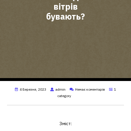
вітрів
бувають?
4 Березня, 2023
admin
Немає коментарів
1
category
Що таке вітер та його види?
Зміст: