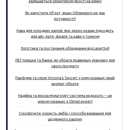
залишається орієнтиром якості на ринку
Як запустити об’єкт, якщо Обленерго не дає
потужності?
Кава для холодних напоїв: яке зерно краще підходить
для айс-лате, фрапе та кави з тоніком
Логістика та постачання обладнання від LaserSvit
ПЕТ пляшки та банки: як обрати правильну упаковку для
свого продукту
Парфуми та спреї Victoria’s Secret: у чому різниця і який
аромат обрати
Надійна та якісна мультспліт-система недорого – це
цілком реально з Climat.еxpert
Сухофрукти: користь, вибір і способи вживання для
щоденного раціону