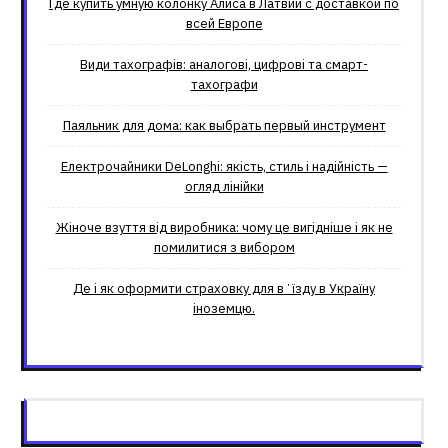
Где купить умную колонку Алиса в Латвии с доставкой по
всей Европе
Види тахографів: аналогові, цифрові та смарт-
тахографи
Паяльник для дома: как выбрать первый инструмент
Електрочайники DeLonghi: якість, стиль і надійність —
огляд лінійки
Жіноче взуття від виробника: чому це вигідніше і як не
помилитися з вибором
Де і як оформити страховку для вʼїзду в Україну
іноземцю.