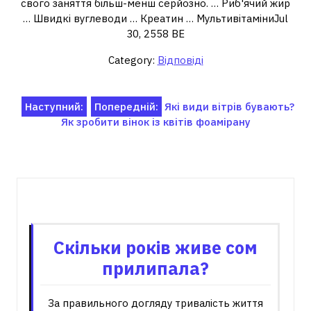
свого заняття більш-менш серйозно. … Риб'ячий жир
… Швидкі вуглеводи … Креатин … МультивітаміниJul
30, 2558 BE
Category:
Відповіді
Навігація
Наступний:
Попередній:
Які види вітрів бувають?
Як зробити вінок із квітів фоамірану
записів
Пов'язані записи
Скільки років живе сом
прилипала?
За правильного догляду тривалість життя