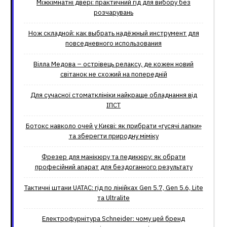
Міжкімнатні двері: практичний гід для вибору без
розчарувань
Нож складной: как выбрать надёжный инструмент для
повседневного использования
Вілла Медова – острівець релаксу, де кожен новий
світанок не схожий на попередній
Для сучасної стоматклініки найкраще обладнання від
ІПСТ
Ботокс навколо очей у Києві: як прибрати «гусячі лапки»
та зберегти природну міміку
Фрезер для манікюру та педикюру: як обрати
професійний апарат для бездоганного результату
Тактичні штани UATAC: гід по лінійках Gen 5.7, Gen 5.6, Lite
та Ultralite
Електрофурнітура Schneider: чому цей бренд