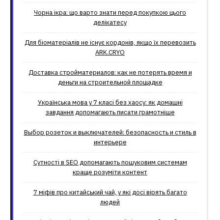
Чорна ікра: що варто знати перед покупкою цього
делікатесу
Для біоматеріалів не існує кордонів, якщо їх перевозить
ARK.CRYO
Доставка стройматериалов: как не потерять время и
деньги на строительной площадке
Українська мова у 7 класі без хаосу: як домашні
завдання допомагають писати грамотніше
Выбор розеток и выключателей: безопасность и стиль в
интерьере
Сутності в SEO допомагають пошуковим системам
краще розуміти контент
7 міфів про китайський чай, у які досі вірять багато
людей