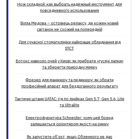
Нож складной: как выбрать надёжный инструмент для
повседневного использования
Вілла Медова – острівець релаксу, де кожен новий
світанок не схожий на попередній
Для сучасної стоматклініки найкраще обладнання від
ІПСТ
Ботокс навколо очей у Києві: як прибрати «гусячі лапки»
та зберегти природну міміку
Фрезер для манікюру та педикюру: як обрати
професійний апарат для бездоганного результату
Тактичні штани UATAC: гід по лінійках Gen 5.7, Gen 5.6, Lite
та Ultralite
Електрофурнітура Schneider: чому цей бренд
залишається орієнтиром якості на ринку
Як запустити об’єкт, якщо Обленерго не дає