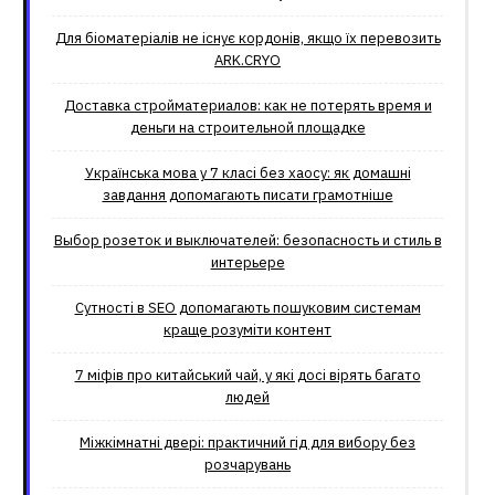
Для біоматеріалів не існує кордонів, якщо їх перевозить
ARK.CRYO
Доставка стройматериалов: как не потерять время и
деньги на строительной площадке
Українська мова у 7 класі без хаосу: як домашні
завдання допомагають писати грамотніше
Выбор розеток и выключателей: безопасность и стиль в
интерьере
Сутності в SEO допомагають пошуковим системам
краще розуміти контент
7 міфів про китайський чай, у які досі вірять багато
людей
Міжкімнатні двері: практичний гід для вибору без
розчарувань