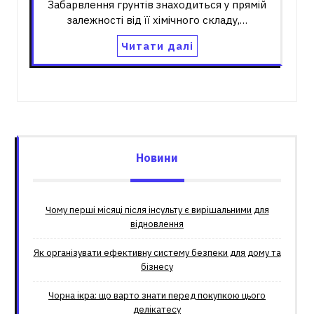
Забарвлення грунтів знаходиться у прямій
залежності від її хімічного складу,…
Читати далі
Новини
Чому перші місяці після інсульту є вирішальними для
відновлення
Як організувати ефективну систему безпеки для дому та
бізнесу
Чорна ікра: що варто знати перед покупкою цього
делікатесу