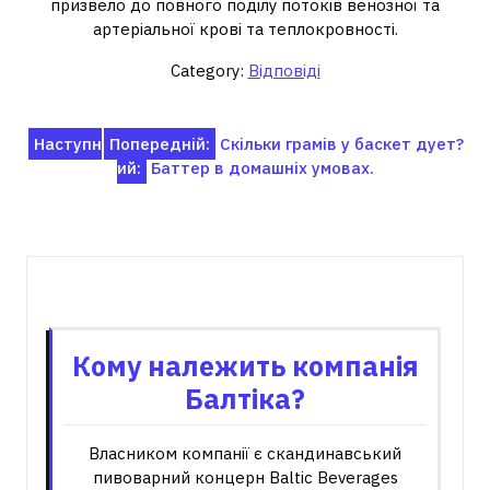
призвело до повного поділу потоків венозної та
артеріальної крові та теплокровності.
Category:
Відповіді
Навігація
Наступн
Попередній:
Скільки грамів у баскет дует?
ий:
Баттер в домашніх умовах.
записів
Пов'язані записи
Кому належить компанія
Балтіка?
Власником компанії є скандинавський
пивоварний концерн Baltic Beverages