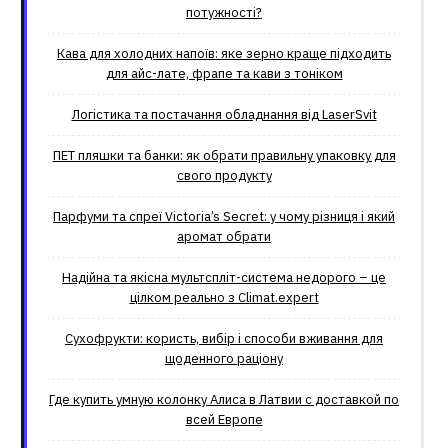
потужності?
Кава для холодних напоїв: яке зерно краще підходить
для айс-лате, фрапе та кави з тоніком
Логістика та постачання обладнання від LaserSvit
ПЕТ пляшки та банки: як обрати правильну упаковку для
свого продукту
Парфуми та спреї Victoria’s Secret: у чому різниця і який
аромат обрати
Надійна та якісна мультспліт-система недорого – це
цілком реально з Climat.еxpert
Сухофрукти: користь, вибір і способи вживання для
щоденного раціону
Где купить умную колонку Алиса в Латвии с доставкой по
всей Европе