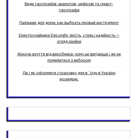
Види тахографів: аналогові, цифрові та смарт-
тахографи
Паяльник для дома: как выбрать первый инструмент
Електрочайники DeLonghi: якість, стиль і надійність —
огляд лінійки
Жіноче взуття від виробника: чому це вигідніше і як не
помилитися з вибором
Де і як оформити страховку для вʼїзду в Україну
іноземцю.