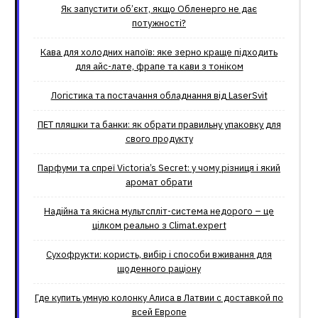
Як запустити об’єкт, якщо Обленерго не дає
потужності?
Кава для холодних напоїв: яке зерно краще підходить
для айс-лате, фрапе та кави з тоніком
Логістика та постачання обладнання від LaserSvit
ПЕТ пляшки та банки: як обрати правильну упаковку для
свого продукту
Парфуми та спреї Victoria’s Secret: у чому різниця і який
аромат обрати
Надійна та якісна мультспліт-система недорого – це
цілком реально з Climat.еxpert
Сухофрукти: користь, вибір і способи вживання для
щоденного раціону
Где купить умную колонку Алиса в Латвии с доставкой по
всей Европе