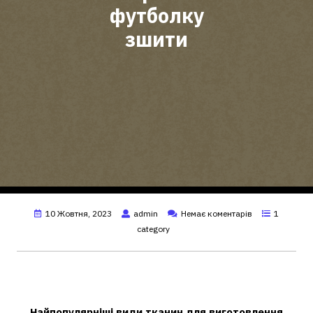
футболку
зшити
10 Жовтня, 2023
admin
Немає коментарів
1
category
Що потрібне для пошиття
футболок?
Найпопулярніші види тканин для виготовлення