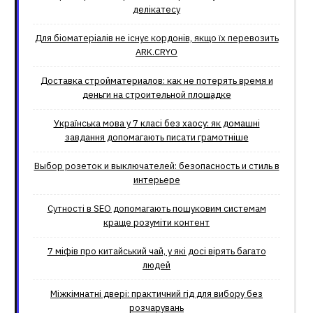
делікатесу
Для біоматеріалів не існує кордонів, якщо їх перевозить
ARK.CRYO
Доставка стройматериалов: как не потерять время и
деньги на строительной площадке
Українська мова у 7 класі без хаосу: як домашні
завдання допомагають писати грамотніше
Выбор розеток и выключателей: безопасность и стиль в
интерьере
Сутності в SEO допомагають пошуковим системам
краще розуміти контент
7 міфів про китайський чай, у які досі вірять багато
людей
Міжкімнатні двері: практичний гід для вибору без
розчарувань