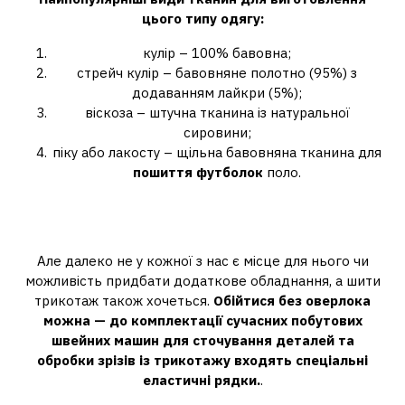
цього типу одягу:
кулір – 100% бавовна;
стрейч кулір – бавовняне полотно (95%) з
додаванням лайкри (5%);
віскоза – штучна тканина із натуральної
сировини;
піку або лакосту – щільна бавовняна тканина для
пошиття футболок
поло.
Чи можна пошити футболку без
оверлока?
Але далеко не у кожної з нас є місце для нього чи
можливість придбати додаткове обладнання, а шити
трикотаж також хочеться.
Обійтися без оверлока
можна — до комплектації сучасних побутових
швейних машин для сточування деталей та
обробки зрізів із трикотажу входять спеціальні
еластичні рядки.
.