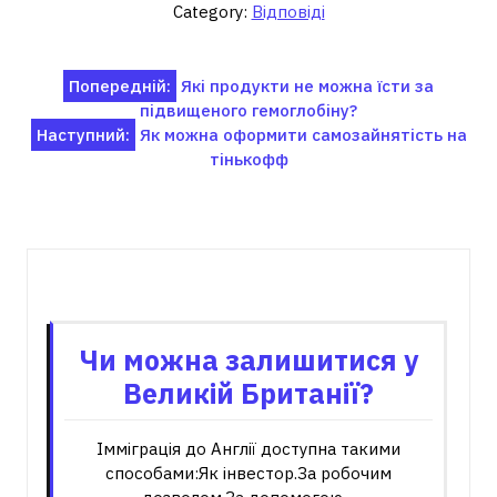
Category:
Відповіді
Навігація
Попередній:
Які продукти не можна їсти за
підвищеного гемоглобіну?
записів
Наступний:
Як можна оформити самозайнятість на
тінькофф
Пов'язані записи
Чи можна залишитися у
Великій Британії?
Імміграція до Англії доступна такими
способами:Як інвестор.За робочим