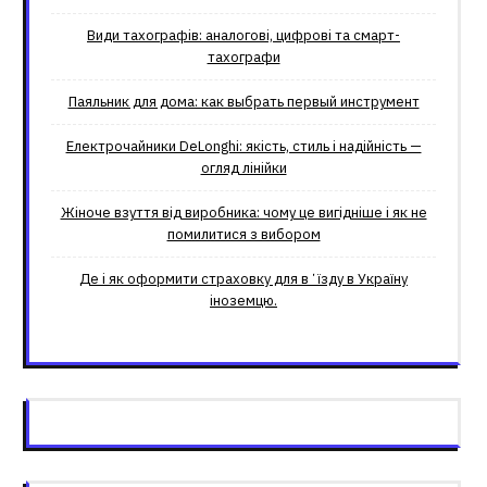
Види тахографів: аналогові, цифрові та смарт-
тахографи
Паяльник для дома: как выбрать первый инструмент
Електрочайники DeLonghi: якість, стиль і надійність —
огляд лінійки
Жіноче взуття від виробника: чому це вигідніше і як не
помилитися з вибором
Де і як оформити страховку для вʼїзду в Україну
іноземцю.