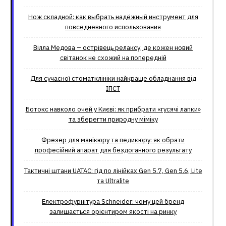
Нож складной: как выбрать надёжный инструмент для
повседневного использования
Вілла Медова – острівець релаксу, де кожен новий
світанок не схожий на попередній
Для сучасної стоматклініки найкраще обладнання від
ІПСТ
Ботокс навколо очей у Києві: як прибрати «гусячі лапки»
та зберегти природну міміку
Фрезер для манікюру та педикюру: як обрати
професійний апарат для бездоганного результату
Тактичні штани UATAC: гід по лінійках Gen 5.7, Gen 5.6, Lite
та Ultralite
Електрофурнітура Schneider: чому цей бренд
залишається орієнтиром якості на ринку