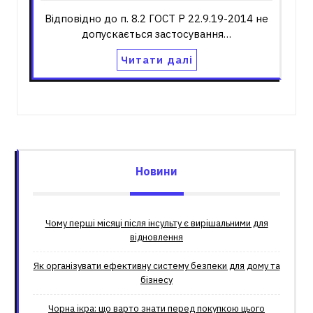
Відповідно до п. 8.2 ГОСТ Р 22.9.19-2014 не
допускається застосування…
Читати далі
Новини
Чому перші місяці після інсульту є вирішальними для
відновлення
Як організувати ефективну систему безпеки для дому та
бізнесу
Чорна ікра: що варто знати перед покупкою цього