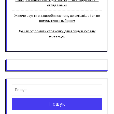
Електрочайники DeLonghi: якість, стиль і надійність —
огляд лінійки
Жіноче взуття від виробника: чому це вигідніше і як не
помилитися з вибором
Де і як оформити страховку для вʼїзду в Україну
іноземцю.
Пошук