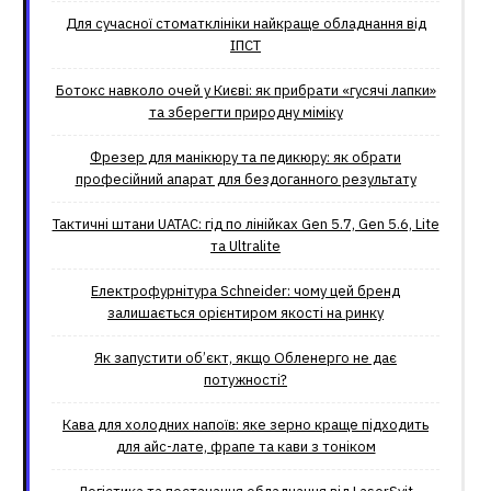
Для сучасної стоматклініки найкраще обладнання від
ІПСТ
Ботокс навколо очей у Києві: як прибрати «гусячі лапки»
та зберегти природну міміку
Фрезер для манікюру та педикюру: як обрати
професійний апарат для бездоганного результату
Тактичні штани UATAC: гід по лінійках Gen 5.7, Gen 5.6, Lite
та Ultralite
Електрофурнітура Schneider: чому цей бренд
залишається орієнтиром якості на ринку
Як запустити об’єкт, якщо Обленерго не дає
потужності?
Кава для холодних напоїв: яке зерно краще підходить
для айс-лате, фрапе та кави з тоніком