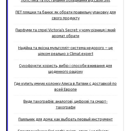
Логістика та постачання обладнання від LaserSvit
ПЕТ пляшки та банки: як обрати правильну упаковку для
свого продукту
Парфуми та спреї Victoria’s Secret: у чому різниця і який
аромат обрати
Надійна та якісна мультспліт-система недорого – це
цілком реально з Climat.еxpert
Сухофрукти: користь, вибір і способи вживання для
щоденного раціону
Где купить умную колонку Алиса в Латвии с доставкой по
всей Европе
Види тахографів: аналогові, цифрові та смарт-
тахографи
Паяльник для дома: как выбрать первый инструмент