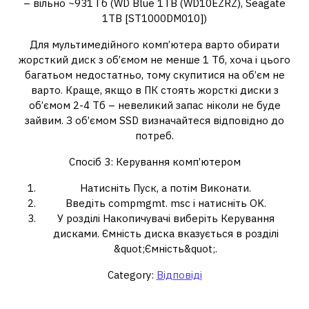
– вільно ~931 Гб (WD Blue 1TB (WD10EZRZ), Seagate
1TB [ST1000DM010])
Для мультимедійного комп’ютера варто обирати
жорсткий диск з об’ємом не менше 1 Тб, хоча і цього
багатьом недостатньо, тому скупитися на об’єм не
варто. Краще, якщо в ПК стоять жорсткі диски з
об’ємом 2-4 Тб – невеликий запас ніколи не буде
зайвим. З об’ємом SSD визначайтеся відповідно до
потреб.
Спосіб 3: Керування комп’ютером
Натисніть Пуск, а потім Виконати.
Введіть compmgmt. msc і натисніть OK.
У розділі Накопичувачі виберіть Керування
дисками. Ємність диска вказується в розділі
&quot;Ємність&quot;.
Category:
Відповіді