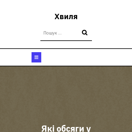
Перейти
до
Хвиля
вмісту
Кнопка
Відкрити
Які обсяги у