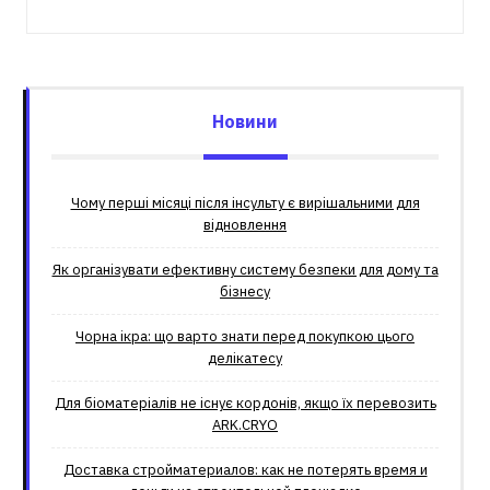
Новини
Чому перші місяці після інсульту є вирішальними для
відновлення
Як організувати ефективну систему безпеки для дому та
бізнесу
Чорна ікра: що варто знати перед покупкою цього
делікатесу
Для біоматеріалів не існує кордонів, якщо їх перевозить
ARK.CRYO
Доставка стройматериалов: как не потерять время и