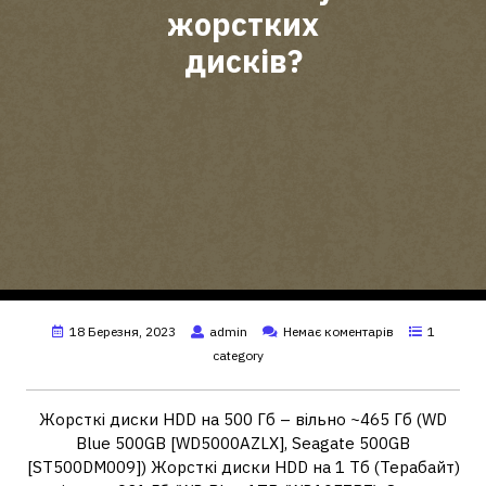
жорстких
дисків?
18 Березня, 2023
admin
Немає коментарів
1
category
Жорсткі диски HDD на 500 Гб – вільно ~465 Гб (WD
Blue 500GB [WD5000AZLX], Seagate 500GB
[ST500DM009]) Жорсткі диски HDD на 1 Тб (Терабайт)