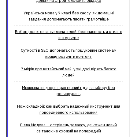
деньги на строительной площадке
Українська мова у 7 класі без хаосу: як домашні
завдання допомагають писати грамотніше
Выбор розеток и выключателей: безопасность и стиль в
интерьере
Сутності в SEO допомагають пошуковим системам
краще розуміти контент
7 міфів про китайський чай, у які досі вірять багато
людей
Міжкімнатні двері: практичний гід для вибору без
розчарувань
Нож складной: как выбрать надёжный инструмент для
повседневного использования
Вілла Медова – острівець релаксу, де кожен новий
світанок не схожий на попередній