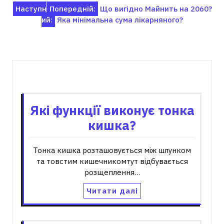
Навігація
Наступн
Попередній:
Що вигідно Майнить на 2060?
ий:
Яка мінімальна сума лікарняного?
записів
Пов'язані записи
Які функції виконує тонка
кишка?
Тонка кишка розташовується між шлунком
та товстим кишечникомтут відбувається
розщеплення…
Читати далі