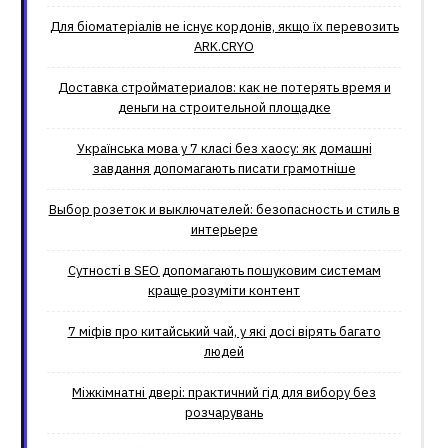
Для біоматеріалів не існує кордонів, якщо їх перевозить
ARK.CRYO
Доставка стройматериалов: как не потерять время и
деньги на строительной площадке
Українська мова у 7 класі без хаосу: як домашні
завдання допомагають писати грамотніше
Выбор розеток и выключателей: безопасность и стиль в
интерьере
Сутності в SEO допомагають пошуковим системам
краще розуміти контент
7 міфів про китайський чай, у які досі вірять багато
людей
Міжкімнатні двері: практичний гід для вибору без
розчарувань