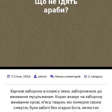
Що не їдять
араби?
3 Січня, 2024
admin
Немає коментарів
1 category
Харчові заборони в ісламі є їжею, забороненою до
вживання мусульманам. Коран вказує на заборону
вживання крові, м'яса тварин, які померли своєю
смертю, були забиті без згадки Бога, нечистих