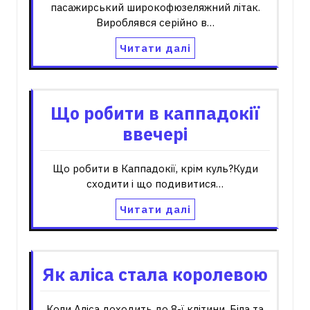
пасажирський широкофюзеляжний літак.
Вироблявся серійно в…
Читати далі
Що робити в каппадокії
ввечері
Що робити в Каппадокії, крім куль?Куди
сходити і що подивитися…
Читати далі
Як аліса стала королевою
Коли Аліса доходить до 8-ї клітини, Біла та