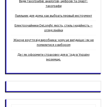
Види тахографів: аналогові, цифрові та смарт-
тахографи
Паяльник для дома: как выбрать первый инструмент
Електрочайники DeLonghi: якість, стиль і надійність —
огляд лінійки
Жіноче взуття від виробника: чому це вигідніше і як не
помилитися з вибором
Де і як оформити страховку для вʼїзду в Україну
іноземцю.