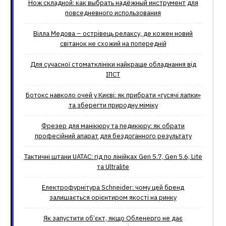
Нож складной: как выбрать надёжный инструмент для
повседневного использования
Вілла Медова – острівець релаксу, де кожен новий
світанок не схожий на попередній
Для сучасної стоматклініки найкраще обладнання від
ІПСТ
Ботокс навколо очей у Києві: як прибрати «гусячі лапки»
та зберегти природну міміку
Фрезер для манікюру та педикюру: як обрати
професійний апарат для бездоганного результату
Тактичні штани UATAC: гід по лінійках Gen 5.7, Gen 5.6, Lite
та Ultralite
Електрофурнітура Schneider: чому цей бренд
залишається орієнтиром якості на ринку
Як запустити об’єкт, якщо Обленерго не дає