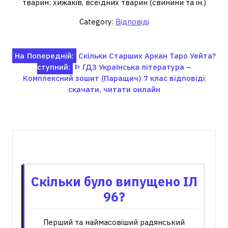
тварин: хижаків, всеїдних тварин (свинини та ін.)
Category:
Відповіді
Навігація
На
Попередній:
Скільки Старших Аркан Таро Уейта?
ступний:
ᐈ ГДЗ Українська література –
записів
Комплексний зошит (Паращич) 7 клас відповіді
скачати, читати онлайн
Пов'язані записи
Скільки було випущено ІЛ
96?
Перший та наймасовіший радянський