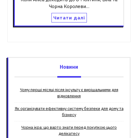
Чорна Королеви…
Читати далі
Новини
Чому перші місяці після інсульту є вирішальними для
відновлення
Як організувати ефективну систему безпеки для дому та
бізнесу
Чорна ікра: що варто знати перед покупкою цього
делікатесу