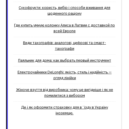
Сухофрукти: користь, вибір і способи вживання для
щоденного раціону
Где купить умную колонку Алиса в Латвии с доставкой по
всей Европе
Види тахографів: аналогові, цифрові та смарт-
тахографи
Паяльник для дома: как выбрать первый инструмент
Електрочайники DeLonghi: якість, стиль і надійність —
огляд лінійки
Жіноче взуття від виробника: чому це вигідніше і як не
помилитися з вибором
Де і як оформити страховку для вʼїзду в Україну
іноземцю.