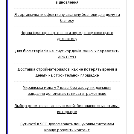
відновлення
Як організувати ефективну систему безпеки для дому та
бізнесу
Чорна ікра: що варто знати перед покупкою цього
делікатесу
Для біоматеріалів не існує кордонів, якщо їх перевозить
ARK.CRYO
Доставка стройматериалов: как не потерять время и
деньги на строительной площадке
Українська мова у 7 класі без хаосу: як домашні
завдання допомагають писати грамотніше
Выбор розеток и выключателей: безопасность и стиль в
интерьере
Сутності в SEO допомагають пошуковим системам
краще розуміти контент