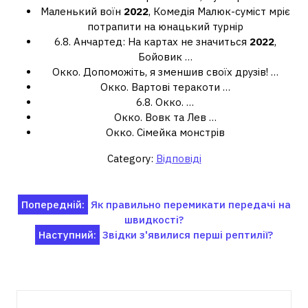
Маленький воїн
2022
, Комедія Малюк-суміст мріє
потрапити на юнацький турнір
6.8. Анчартед: На картах не значиться
2022
,
Бойовик …
Окко. Допоможіть, я зменшив своїх друзів! …
Окко. Вартові теракоти …
6.8. Окко. …
Окко. Вовк та Лев …
Окко. Сімейка монстрів
Category:
Відповіді
Навігація
Попередній:
Як правильно перемикати передачі на
швидкості?
записів
Наступний:
Звідки з'явилися перші рептилії?