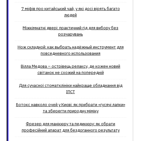
7 міфів про китайський чай, у які досі вірять багато
людей
Міжкімнатні двері: практичний гід для вибору без
розчарувань
Нож складной: как выбрать надёжный инструмент для
повседневного использования
Вілла Медова – острівець релаксу, де кожен новий
світанок не схожий на попередній
Для сучасної стоматклініки найкраще обладнання від
ІПСТ
Ботокс навколо очей у Києві: як прибрати «гусячі лапки»
та зберегти природну міміку
Фрезер для манікюру та педикюру: як обрати
професійний апарат для бездоганного результату