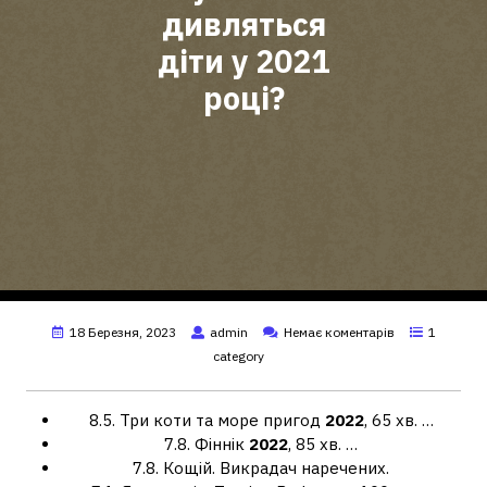
дивляться
діти у 2021
році?
18 Березня, 2023
admin
Немає коментарів
1
category
8.5. Три коти та море пригод
2022
, 65 хв. …
7.8. Фіннік
2022
, 85 хв. …
7.8. Кощій. Викрадач наречених.