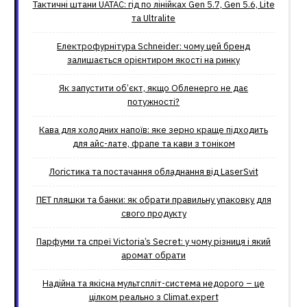
Тактичні штани UATAC: гід по лінійках Gen 5.7, Gen 5.6, Lite
та Ultralite
Електрофурнітура Schneider: чому цей бренд
залишається орієнтиром якості на ринку
Як запустити об’єкт, якщо Обленерго не дає
потужності?
Кава для холодних напоїв: яке зерно краще підходить
для айс-лате, фрапе та кави з тоніком
Логістика та постачання обладнання від LaserSvit
ПЕТ пляшки та банки: як обрати правильну упаковку для
свого продукту
Парфуми та спреї Victoria’s Secret: у чому різниця і який
аромат обрати
Надійна та якісна мультспліт-система недорого – це
цілком реально з Climat.еxpert