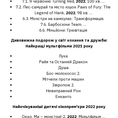
7.1. Я червонію Turning Red,
2022
, 100 хв. …
7.2. Пес-самурай та місто кішок Paws of Fury: The
Legend of Hank,
2022
, 98 хв. …
6.3. Монстри на канікулах: Трансформація.
7.6. Барбоскіни Team. …
6.6. Міньйони: Грювітація
Дивовижна подорож у світ кохання та дружби:
Найкращі мультфільми
2021 року
Лука
Райя та Останній Дракон
Душа
Бос-молокосос 2.
Мітчели проти машин
Звіропою 2.
Невиправний Рон
Енканто
Найочікуваніші дитячі кінопрем'єри
2022
року
Окко. Ми – монстри!-2.
2022
, Мультфільм …