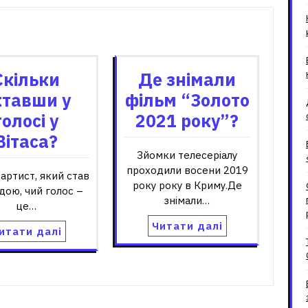
зані записи
Скільки
Де знімали
ктавши у
фільм “Золото
голосі у
2021 року”?
Вітаса?
Зйомки телесеріалу
проходили восени 2019
 артист, який став
року року в Криму.Де
дою, чий голос –
знімали…
це…
Читати далі
итати далі