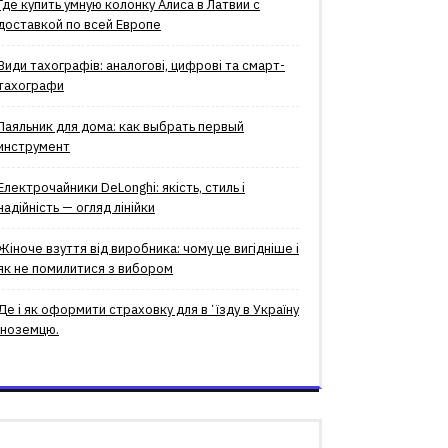
Где купить умную колонку Алиса в Латвии с
доставкой по всей Европе
Види тахографів: аналогові, цифрові та смарт-
тахографи
Паяльник для дома: как выбрать первый
инструмент
Електрочайники DeLonghi: якість, стиль і
надійність — огляд лінійки
Жіноче взуття від виробника: чому це вигідніше і
як не помилитися з вибором
Де і як оформити страховку для вʼїзду в Україну
іноземцю.