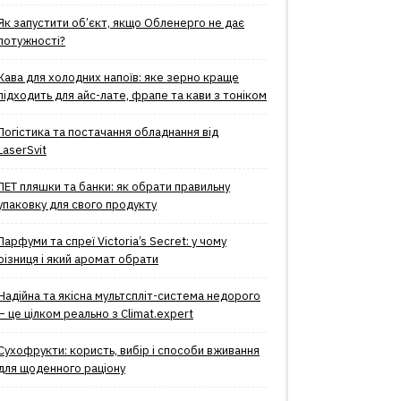
Як запустити об’єкт, якщо Обленерго не дає
потужності?
Кава для холодних напоїв: яке зерно краще
підходить для айс-лате, фрапе та кави з тоніком
Логістика та постачання обладнання від
LaserSvit
ПЕТ пляшки та банки: як обрати правильну
упаковку для свого продукту
Парфуми та спреї Victoria’s Secret: у чому
різниця і який аромат обрати
Надійна та якісна мультспліт-система недорого
– це цілком реально з Climat.еxpert
Сухофрукти: користь, вибір і способи вживання
для щоденного раціону