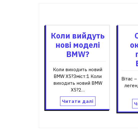
Пов'я
Коли вийдуть
нові моделі
о
BMW?
Коли виходить новий
BMW X5?Зміст:1 Коли
Вітас –
виходить новий BMW
леген
X5?2…
Читати далі
Ч