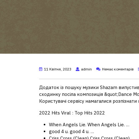
11 Квітня, 2023
admin
Немає коментарів
Додаток із пошуку музики Shazam випустив 
сходинку посіла композиція &quot;Dance Mon
Користувачі сервісу намагалися розпізнати 
2022 Hits Viral : Top Hits 2022
When Angels Lie. When Angels Lie. …
good 4 u. good 4 u. …
Criss Cross (Clean) Criss Cross (Clean) …