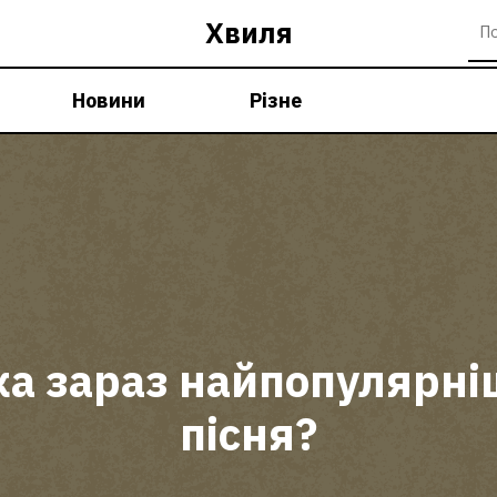
Хвиля
Новини
Різне
ка зараз найпопулярні
пісня?