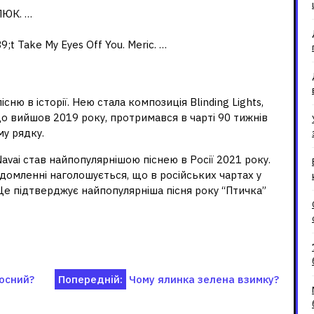
ЛЮК. …
;t Take My Eyes Off You. Meric. …
сню в історії. Нею стала композиція Blinding Lights,
о вийшов 2019 року, протримався в чарті 90 тижнів
му рядку.
vai став найпопулярнішою піснею в Росії 2021 року.
ідомленні наголошується, що в російських чартах у
“Це підтверджує найпопулярніша пісня року “Птичка”
лосний?
Попередній:
Чому ялинка зелена взимку?