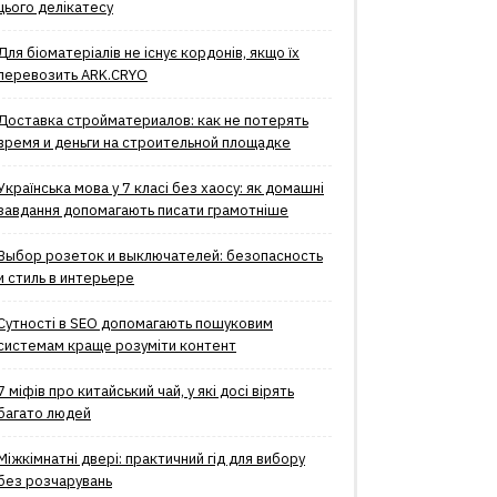
цього делікатесу
Для біоматеріалів не існує кордонів, якщо їх
перевозить ARK.CRYO
Доставка стройматериалов: как не потерять
время и деньги на строительной площадке
Українська мова у 7 класі без хаосу: як домашні
завдання допомагають писати грамотніше
Выбор розеток и выключателей: безопасность
и стиль в интерьере
Сутності в SEO допомагають пошуковим
системам краще розуміти контент
7 міфів про китайський чай, у які досі вірять
багато людей
Міжкімнатні двері: практичний гід для вибору
без розчарувань