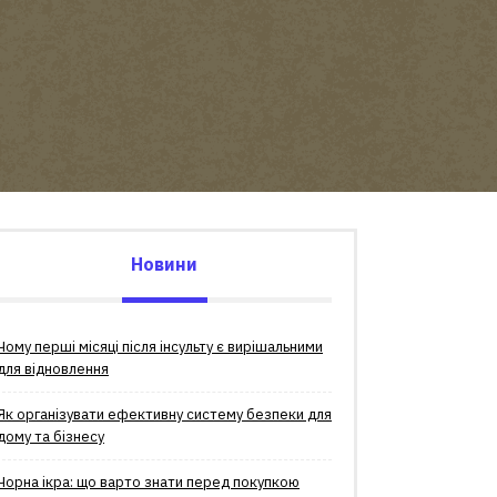
Новини
Чому перші місяці після інсульту є вирішальними
для відновлення
Як організувати ефективну систему безпеки для
дому та бізнесу
Чорна ікра: що варто знати перед покупкою