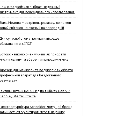
Нож складной: как выбрать надёжный
инструмент для повседневного использования
Вілла Медова – острівець релаксу, де кожен
новий світанок не схожий на попередній
Для сучасної стоматклініки найкраще
обладнання від ІПСТ
Ботокс навколо очей у Києві: як прибрати
«гусячі лапки» та зберегти природну міміку
Фрезер для манікюру та педикюру: як обрати
професійний апарат для бездоганного
результату
Тактичні штани UATAC: гід по лінійках Gen 5.7,
Gen 5.6, Lite та Ultralite
Електрофурнітура Schneider: чому цей бренд
залишається орієнтиром якості на ринку