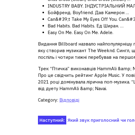
INDUSTRY BABY. ІНДУСТРІАЛЬНИЙ МА
Бойфренд. Boyfriend. Дав Камерон …
Can&#39;t Take My Eyes Off You. Can&#39
Bad Habits. Bad Habits. Ед Ширан. …
Easy On Me. Easy On Me. Adele.
Видання Billboard назвало найпопулярнішу пі
яку створив музикант The Weeknd. Сингл, щ
поспіль і чотири тижні перебував на першо
Трек “Птичка” виконавців HammAli &amp; Na
Про це свідчить рейтинг Apple Music. У пов
2021 році домінувала лірична поп-музика. 
від дуету HammAli &amp; Navai.
Category:
Відповіді
Навігація
Наступний:
Який звук приголосний чи го
записів