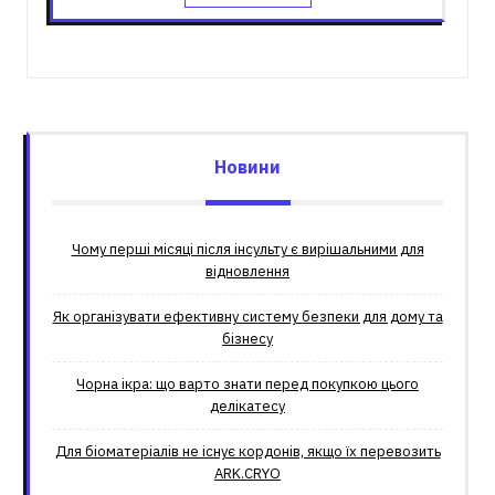
Новини
Чому перші місяці після інсульту є вирішальними для
відновлення
Як організувати ефективну систему безпеки для дому та
бізнесу
Чорна ікра: що варто знати перед покупкою цього
делікатесу
Для біоматеріалів не існує кордонів, якщо їх перевозить
ARK.CRYO