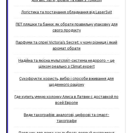
Логістика та постачання обладнання від LaserSvit
ПЕТ пляшки та банки: як обрати правильну упаковку для
свого продукту
Парфуми та спреї Victoria’s Secret: у чому різниця і який
аромат обрати
Надійна та якісна мультспліт-система недорого – це
цілком реально з Climat.еxpert
Сухофрукти: користь, вибір і способи вживання для
щоденного раціону
Где купить умную колонку Алиса в Латвии с доставкой по
всей Европе
Види тахографів: аналогові, цифрові та смарт-
тахографи
Паяльник для дома: как выбрать первый инструмент