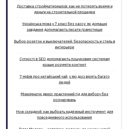
Доставка стройматериалов: как не потерять время и
деньги на строительной площадке
Українська мова у 7 класі без хаосу: як домашні
завдання допомагають писати грамотніше
Выбор розеток и выключателей: безопасность и стиль в
интерьере
Сутності в SEO допомагають пошуковим системам
краще розуміти контент
7 міфів про китайський чай, у які досі вірять багато
людей
Міжкімнатні двері: практичний гід для вибору без
розчарувань
Нож складной: как выбрать надёжный инструмент для
повседневного использования