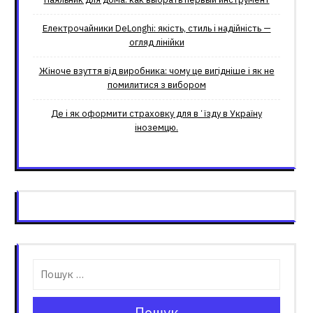
Електрочайники DeLonghi: якість, стиль і надійність —
огляд лінійки
Жіноче взуття від виробника: чому це вигідніше і як не
помилитися з вибором
Де і як оформити страховку для вʼїзду в Україну
іноземцю.
Пошук