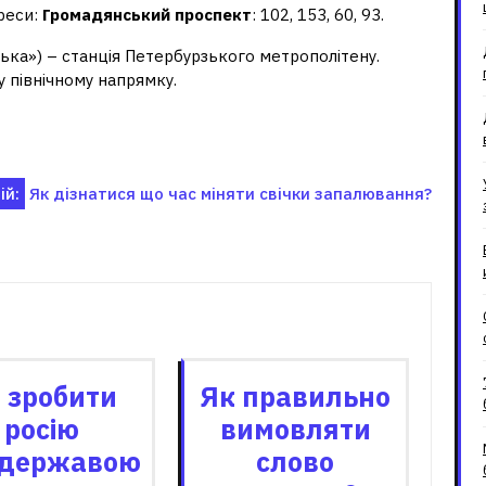
реси:
Громадянський проспект
: 102, 153, 60, 93.
ька») – станція Петербурзького метрополітену.
у північному напрямку.
ій:
Як дізнатися що час міняти свічки запалювання?
зані записи
 зробити
Як правильно
росію
вимовляти
державою
слово