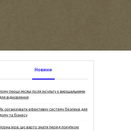
Новини
Чому перші місяці після інсульту є вирішальними
для відновлення
Як організувати ефективну систему безпеки для
дому та бізнесу
Чорна ікра: що варто знати перед покупкою