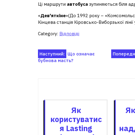
Ці маршрути
автобуса
зупиняються біля ад
«
Дев'яткіне
»(До 1992 року – «Комсомольс
Кінцева станція Кіровсько-Виборзької лінії 
Category:
Відповіді
Навігація
Наступний:
Що означає
Попередн
бубнова масть?
записів
Пов'я
Як
Як
користуватис
я Lasting
над