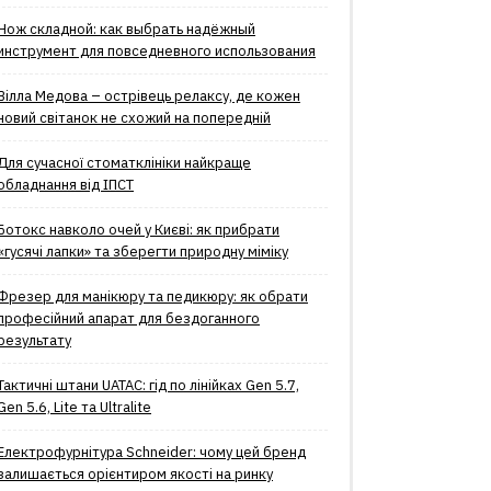
Нож складной: как выбрать надёжный
инструмент для повседневного использования
Вілла Медова – острівець релаксу, де кожен
новий світанок не схожий на попередній
Для сучасної стоматклініки найкраще
обладнання від ІПСТ
Ботокс навколо очей у Києві: як прибрати
«гусячі лапки» та зберегти природну міміку
Фрезер для манікюру та педикюру: як обрати
професійний апарат для бездоганного
результату
Тактичні штани UATAC: гід по лінійках Gen 5.7,
Gen 5.6, Lite та Ultralite
Електрофурнітура Schneider: чому цей бренд
залишається орієнтиром якості на ринку