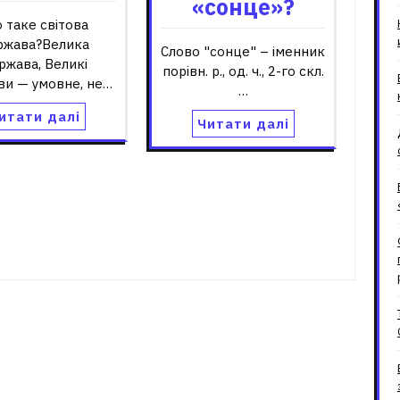
«сонце»?
 таке світова
ржава?Велика
Слово "сонце" – іменник
ржава, Великі
порівн. р., од. ч., 2-го скл.
ви — умовне, не…
…
итати далі
Читати далі