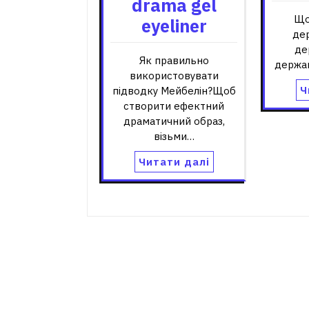
drama gel
Що
eyeliner
де
де
Як правильно
держа
використовувати
Ч
підводку Мейбелін?Щоб
створити ефектний
драматичний образ,
візьми…
Читати далі