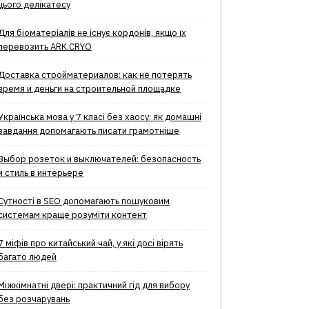
цього делікатесу
Для біоматеріалів не існує кордонів, якщо їх
перевозить ARK.CRYO
Доставка стройматериалов: как не потерять
время и деньги на строительной площадке
Українська мова у 7 класі без хаосу: як домашні
завдання допомагають писати грамотніше
Выбор розеток и выключателей: безопасность
и стиль в интерьере
Сутності в SEO допомагають пошуковим
системам краще розуміти контент
7 міфів про китайський чай, у які досі вірять
багато людей
Міжкімнатні двері: практичний гід для вибору
без розчарувань