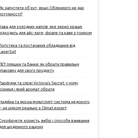
Як запустити об’єкт, якщо Обленерго не дає
потужності?
Кава для холодних напоїв: яке зерно краще
підходить для айс-лате, фрапе та кави з тоніком
Логістика та постачання обладнання від
LaserSvit
ПЕТ пляшки та банки: як обрати правильну
упаковку для свого продукту
Парфуми та спреї Victoria’s Secret: у чому
різниця і який аромат обрати
Надійна та якісна мультспліт-система недорого
– це цілком реально з Climat.еxpert
Сухофрукти: користь, вибір і способи вживання
для щоденного раціону