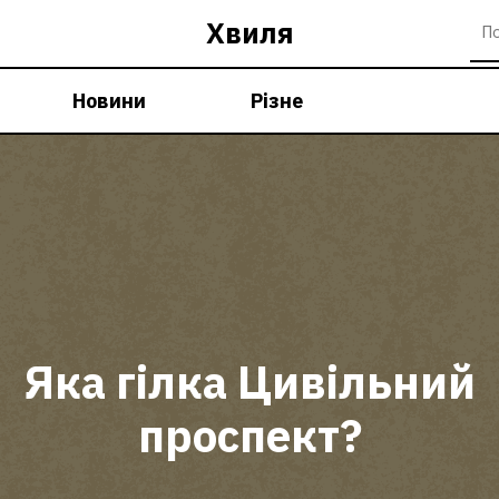
Хвиля
Новини
Різне
Яка гілка Цивільний
проспект?