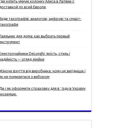
Где купить умную колонку Алиса в Латвии с
доставкой по всей Европе
Види тахографів: аналогові, цифрові та смарт-
тахографи
Паяльник для дома: как выбрать первый
инструмент
Електрочайники DeLonghi: якість, стиль і
надійність — огляд лінійки
Жіноче взуття від виробника: чому це вигідніше і
як не помилитися з вибором
Де і як оформити страховку для вʼїзду в Україну
іноземцю.