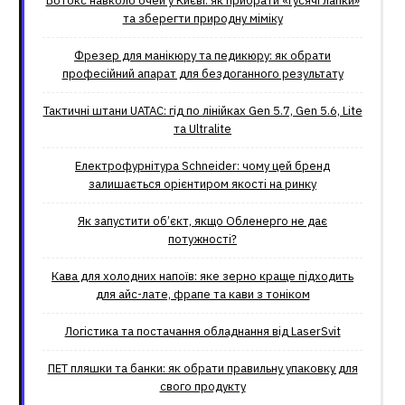
Ботокс навколо очей у Києві: як прибрати «гусячі лапки»
та зберегти природну міміку
Фрезер для манікюру та педикюру: як обрати
професійний апарат для бездоганного результату
Тактичні штани UATAC: гід по лінійках Gen 5.7, Gen 5.6, Lite
та Ultralite
Електрофурнітура Schneider: чому цей бренд
залишається орієнтиром якості на ринку
Як запустити об’єкт, якщо Обленерго не дає
потужності?
Кава для холодних напоїв: яке зерно краще підходить
для айс-лате, фрапе та кави з тоніком
Логістика та постачання обладнання від LaserSvit
ПЕТ пляшки та банки: як обрати правильну упаковку для
свого продукту