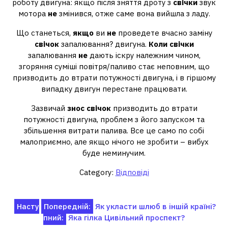
роботу двигуна: якщо після зняття дроту з
свічки
звук
мотора
не
змінився, отже саме вона вийшла з ладу.
Що станеться,
якщо
ви
не
проведете вчасно заміну
свічок
запалювання? двигуна.
Коли свічки
запалювання
не
дають іскру належним чином,
згоряння суміші повітря/паливо стає неповним, що
призводить до втрати потужності двигуна, і в гіршому
випадку двигун перестане працювати.
Зазвичай
знос свічок
призводить до втрати
потужності двигуна, проблем з його запуском та
збільшення витрати палива. Все це само по собі
малоприємно, але якщо нічого не зробити – вибух
буде неминучим.
Category:
Відповіді
Навігація
Насту
Попередній:
Як укласти шлюб в іншій країні?
пний:
Яка гілка Цивільний проспект?
записів