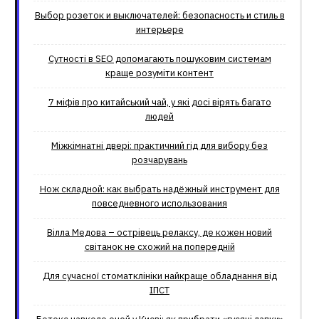
Выбор розеток и выключателей: безопасность и стиль в
интерьере
Сутності в SEO допомагають пошуковим системам
краще розуміти контент
7 міфів про китайський чай, у які досі вірять багато
людей
Міжкімнатні двері: практичний гід для вибору без
розчарувань
Нож складной: как выбрать надёжный инструмент для
повседневного использования
Вілла Медова – острівець релаксу, де кожен новий
світанок не схожий на попередній
Для сучасної стоматклініки найкраще обладнання від
ІПСТ