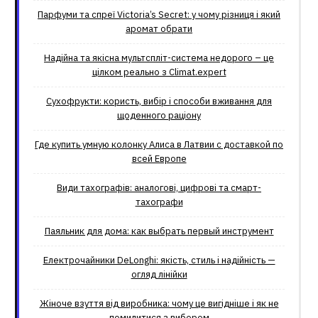
Парфуми та спреї Victoria’s Secret: у чому різниця і який
аромат обрати
Надійна та якісна мультспліт-система недорого – це
цілком реально з Climat.еxpert
Сухофрукти: користь, вибір і способи вживання для
щоденного раціону
Где купить умную колонку Алиса в Латвии с доставкой по
всей Европе
Види тахографів: аналогові, цифрові та смарт-
тахографи
Паяльник для дома: как выбрать первый инструмент
Електрочайники DeLonghi: якість, стиль і надійність —
огляд лінійки
Жіноче взуття від виробника: чому це вигідніше і як не
помилитися з вибором