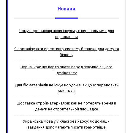
Новини
Чому перші місяці після інсульту є вирішальними для
відновлення
Як організувати ефективну систему безпеки для дому та
бізнесу
Чорна ікра: що варто знати перед покупкою цього
делікатесу
Для біоматеріалів не існує кордонів, якщо їх перевозить
ARK.CRYO
Доставка стройматериалов: как не потерять время и
деньги на строительной площадке
Українська мова у 7 класі без хаосу: як домашні
завдання допомагають писати грамотніше