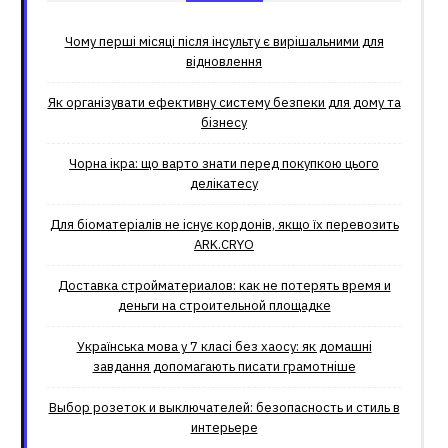
Чому перші місяці після інсульту є вирішальними для
відновлення
Як організувати ефективну систему безпеки для дому та
бізнесу
Чорна ікра: що варто знати перед покупкою цього
делікатесу
Для біоматеріалів не існує кордонів, якщо їх перевозить
ARK.CRYO
Доставка стройматериалов: как не потерять время и
деньги на строительной площадке
Українська мова у 7 класі без хаосу: як домашні
завдання допомагають писати грамотніше
Выбор розеток и выключателей: безопасность и стиль в
интерьере