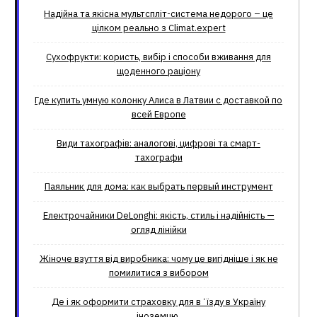
Надійна та якісна мультспліт-система недорого – це
цілком реально з Climat.еxpert
Сухофрукти: користь, вибір і способи вживання для
щоденного раціону
Где купить умную колонку Алиса в Латвии с доставкой по
всей Европе
Види тахографів: аналогові, цифрові та смарт-
тахографи
Паяльник для дома: как выбрать первый инструмент
Електрочайники DeLonghi: якість, стиль і надійність —
огляд лінійки
Жіноче взуття від виробника: чому це вигідніше і як не
помилитися з вибором
Де і як оформити страховку для вʼїзду в Україну
іноземцю.