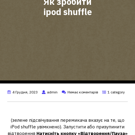
Як зробити
ipod shuffle
4 Грудня, 2023
admin
Немає коментарів
1 category
Як увімкнути Apple iPod shuffle?
(зелене підсвічування перемикача вказує на те, що
iPod shuffle увімкнено). Запустити або призупинити
відтворення
Натисніть кнопку «Відтворення/Пауза»