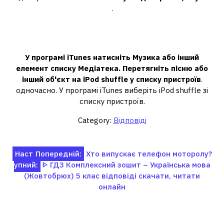
.
Як завантажити музику на iPod
shuffle?
У програмі iTunes натисніть Музика або інший
елемент списку Медіатека.
Перетягніть пісню або
інший об'єкт на iPod shuffle у списку пристроїв
.
одночасно. У програмі iTunes виберіть iPod shuffle зі
списку пристроїв.
Category:
Відповіді
Навігація
Наст
Попередній:
Хто випускає телефон моторолу?
упний:
ᐈ ГДЗ Комплексний зошит – Українська мова
записів
(Жовтобрюх) 5 клас відповіді скачати, читати
онлайн