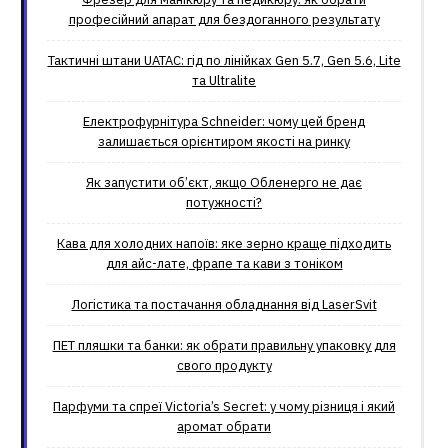
професійний апарат для бездоганного результату
Тактичні штани UATAC: гід по лінійках Gen 5.7, Gen 5.6, Lite
та Ultralite
Електрофурнітура Schneider: чому цей бренд
залишається орієнтиром якості на ринку
Як запустити об’єкт, якщо Обленерго не дає
потужності?
Кава для холодних напоїв: яке зерно краще підходить
для айс-лате, фрапе та кави з тоніком
Логістика та постачання обладнання від LaserSvit
ПЕТ пляшки та банки: як обрати правильну упаковку для
свого продукту
Парфуми та спреї Victoria’s Secret: у чому різниця і який
аромат обрати