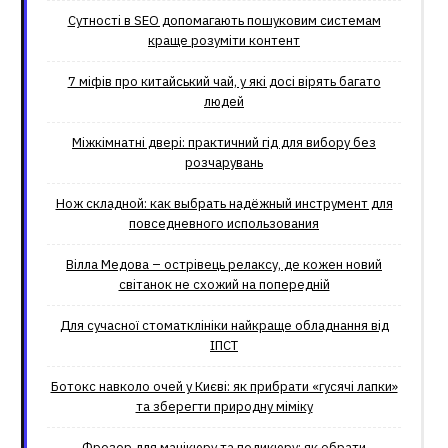
Сутності в SEO допомагають пошуковим системам
краще розуміти контент
7 міфів про китайський чай, у які досі вірять багато
людей
Міжкімнатні двері: практичний гід для вибору без
розчарувань
Нож складной: как выбрать надёжный инструмент для
повседневного использования
Вілла Медова – острівець релаксу, де кожен новий
світанок не схожий на попередній
Для сучасної стоматклініки найкраще обладнання від
ІПСТ
Ботокс навколо очей у Києві: як прибрати «гусячі лапки»
та зберегти природну міміку
Фрезер для манікюру та педикюру: як обрати