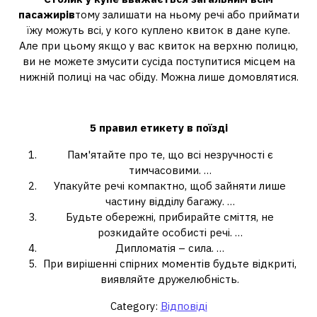
пасажирів
тому залишати на ньому речі або приймати
їжу можуть всі, у кого куплено квиток в дане купе.
Але при цьому якщо у вас квиток на верхню полицю,
ви не можете змусити сусіда поступитися місцем на
нижній полиці на час обіду. Можна лише домовлятися.
Як поводитись у купе поїзда?
5 правил етикету в
поїзді
Пам'ятайте про те, що всі незручності є
тимчасовими. …
Упакуйте речі компактно, щоб зайняти лише
частину відділу багажу. …
Будьте обережні, прибирайте сміття, не
розкидайте особисті речі. …
Дипломатія – сила. …
При вирішенні спірних моментів будьте відкриті,
виявляйте дружелюбність.
Category:
Відповіді