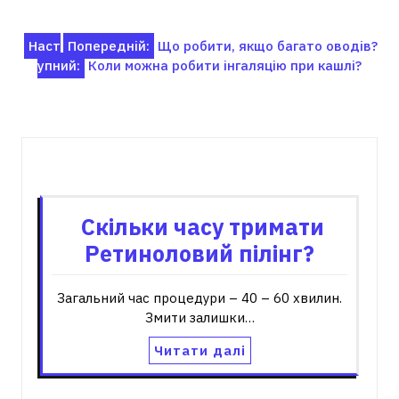
Навігація
Наст
Попередній:
Що робити, якщо багато оводів?
упний:
Коли можна робити інгаляцію при кашлі?
записів
Пов'язані записи
Скільки часу тримати
Ретиноловий пілінг?
Загальний час процедури – 40 – 60 хвилин.
Змити залишки…
Читати далі