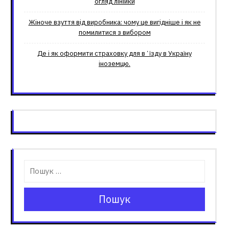
огляд лінійки
Жіноче взуття від виробника: чому це вигідніше і як не
помилитися з вибором
Де і як оформити страховку для вʼїзду в Україну
іноземцю.
Пошук