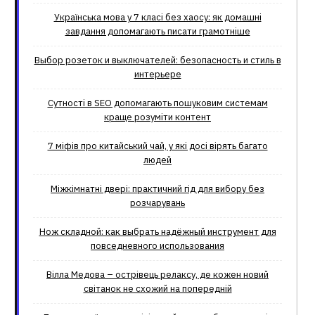
Українська мова у 7 класі без хаосу: як домашні
завдання допомагають писати грамотніше
Выбор розеток и выключателей: безопасность и стиль в
интерьере
Сутності в SEO допомагають пошуковим системам
краще розуміти контент
7 міфів про китайський чай, у які досі вірять багато
людей
Міжкімнатні двері: практичний гід для вибору без
розчарувань
Нож складной: как выбрать надёжный инструмент для
повседневного использования
Вілла Медова – острівець релаксу, де кожен новий
світанок не схожий на попередній