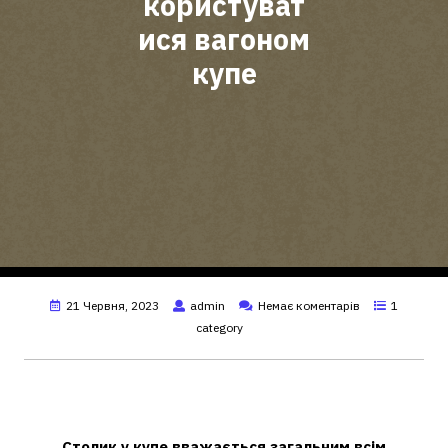
користуват
ися вагоном
купе
21 Червня, 2023
admin
Немає коментарів
1
category
Кому належить столик у купе
поїзда?
Столик у купе вважається загальним всім