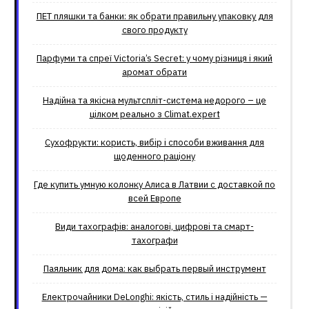
ПЕТ пляшки та банки: як обрати правильну упаковку для
свого продукту
Парфуми та спреї Victoria’s Secret: у чому різниця і який
аромат обрати
Надійна та якісна мультспліт-система недорого – це
цілком реально з Climat.еxpert
Сухофрукти: користь, вибір і способи вживання для
щоденного раціону
Где купить умную колонку Алиса в Латвии с доставкой по
всей Европе
Види тахографів: аналогові, цифрові та смарт-
тахографи
Паяльник для дома: как выбрать первый инструмент
Електрочайники DeLonghi: якість, стиль і надійність —