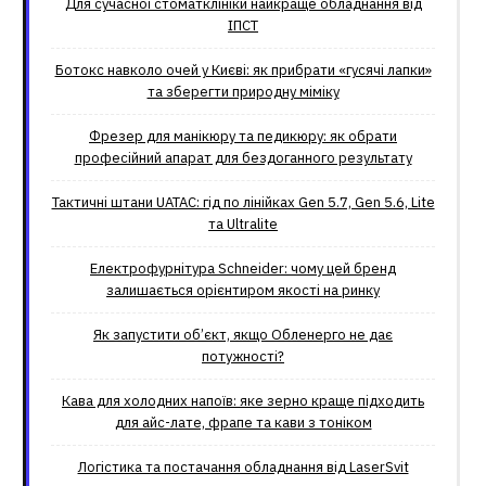
Для сучасної стоматклініки найкраще обладнання від
ІПСТ
Ботокс навколо очей у Києві: як прибрати «гусячі лапки»
та зберегти природну міміку
Фрезер для манікюру та педикюру: як обрати
професійний апарат для бездоганного результату
Тактичні штани UATAC: гід по лінійках Gen 5.7, Gen 5.6, Lite
та Ultralite
Електрофурнітура Schneider: чому цей бренд
залишається орієнтиром якості на ринку
Як запустити об’єкт, якщо Обленерго не дає
потужності?
Кава для холодних напоїв: яке зерно краще підходить
для айс-лате, фрапе та кави з тоніком
Логістика та постачання обладнання від LaserSvit