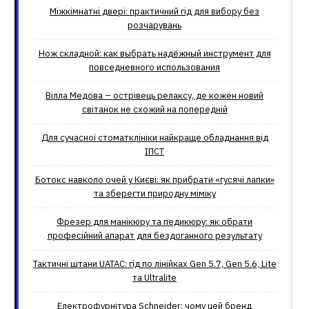
Міжкімнатні двері: практичний гід для вибору без
розчарувань
Нож складной: как выбрать надёжный инструмент для
повседневного использования
Вілла Медова – острівець релаксу, де кожен новий
світанок не схожий на попередній
Для сучасної стоматклініки найкраще обладнання від
ІПСТ
Ботокс навколо очей у Києві: як прибрати «гусячі лапки»
та зберегти природну міміку
Фрезер для манікюру та педикюру: як обрати
професійний апарат для бездоганного результату
Тактичні штани UATAC: гід по лінійках Gen 5.7, Gen 5.6, Lite
та Ultralite
Електрофурнітура Schneider: чому цей бренд