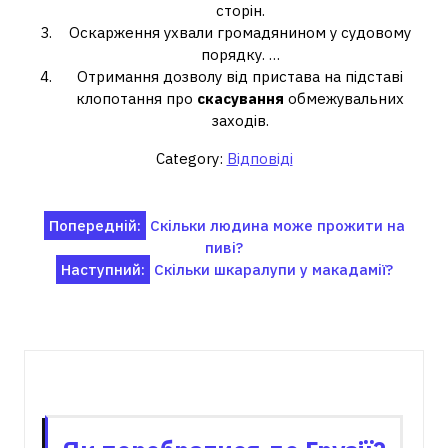
сторін.
Оскарження ухвали громадянином у судовому
порядку. …
Отримання дозволу від пристава на підставі
клопотання про
скасування
обмежувальних
заходів.
Category:
Відповіді
Навігація
Попередній:
Скільки людина може прожити на
пиві?
записів
Наступний:
Скільки шкаралупи у макадамії?
Пов'язані записи