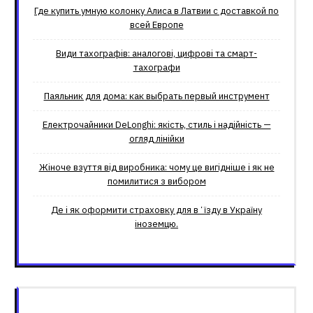
Где купить умную колонку Алиса в Латвии с доставкой по
всей Европе
Види тахографів: аналогові, цифрові та смарт-
тахографи
Паяльник для дома: как выбрать первый инструмент
Електрочайники DeLonghi: якість, стиль і надійність —
огляд лінійки
Жіноче взуття від виробника: чому це вигідніше і як не
помилитися з вибором
Де і як оформити страховку для вʼїзду в Україну
іноземцю.