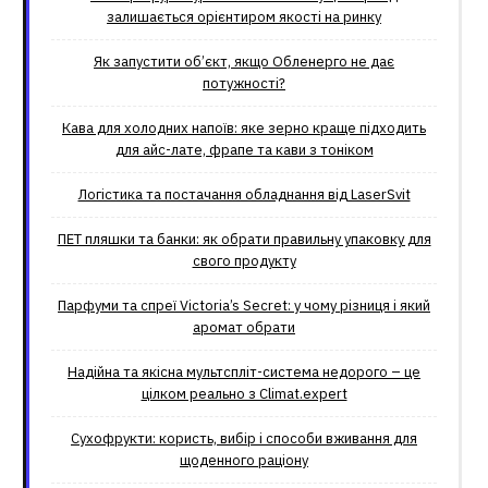
залишається орієнтиром якості на ринку
Як запустити об’єкт, якщо Обленерго не дає
потужності?
Кава для холодних напоїв: яке зерно краще підходить
для айс-лате, фрапе та кави з тоніком
Логістика та постачання обладнання від LaserSvit
ПЕТ пляшки та банки: як обрати правильну упаковку для
свого продукту
Парфуми та спреї Victoria’s Secret: у чому різниця і який
аромат обрати
Надійна та якісна мультспліт-система недорого – це
цілком реально з Climat.еxpert
Сухофрукти: користь, вибір і способи вживання для
щоденного раціону