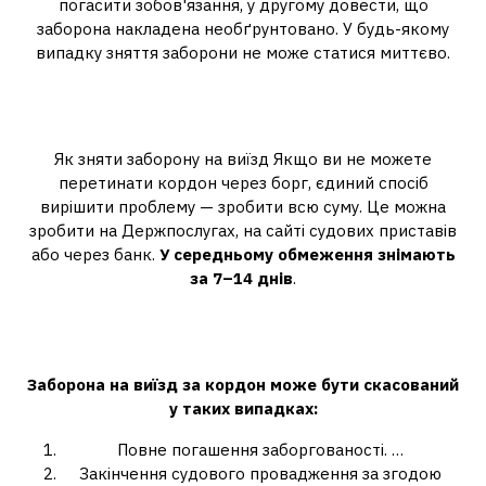
погасити зобов'язання, у другому довести, що
заборона накладена необґрунтовано. У будь-якому
випадку зняття заборони не може статися миттєво.
Як швидко знімають заборону
виїзду за кордон?
Як зняти заборону на виїзд Якщо ви не можете
перетинати кордон через борг, єдиний спосіб
вирішити проблему — зробити всю суму. Це можна
зробити на Держпослугах, на сайті судових приставів
або через банк.
У середньому обмеження знімають
за 7–14 днів
.
Як скасувати заборону на виїзд із
країни?
Заборона на виїзд
за кордон може бути скасований
у таких випадках:
Повне погашення заборгованості. …
Закінчення судового провадження за згодою