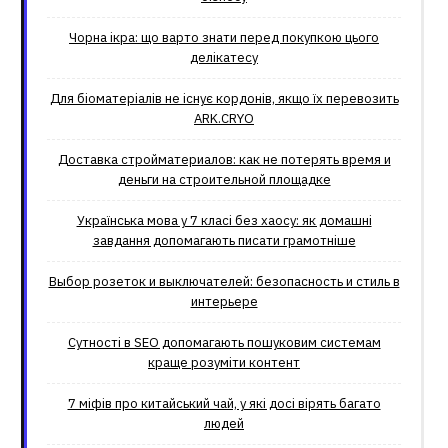
Чорна ікра: що варто знати перед покупкою цього
делікатесу
Для біоматеріалів не існує кордонів, якщо їх перевозить
ARK.CRYO
Доставка стройматериалов: как не потерять время и
деньги на строительной площадке
Українська мова у 7 класі без хаосу: як домашні
завдання допомагають писати грамотніше
Выбор розеток и выключателей: безопасность и стиль в
интерьере
Сутності в SEO допомагають пошуковим системам
краще розуміти контент
7 міфів про китайський чай, у які досі вірять багато
людей