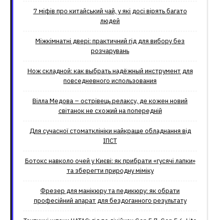
7 міфів про китайський чай, у які досі вірять багато
людей
Міжкімнатні двері: практичний гід для вибору без
розчарувань
Нож складной: как выбрать надёжный инструмент для
повседневного использования
Вілла Медова – острівець релаксу, де кожен новий
світанок не схожий на попередній
Для сучасної стоматклініки найкраще обладнання від
ІПСТ
Ботокс навколо очей у Києві: як прибрати «гусячі лапки»
та зберегти природну міміку
Фрезер для манікюру та педикюру: як обрати
професійний апарат для бездоганного результату