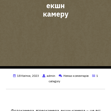
екшн
камеру
18 Квітня, 2023
admin
Немає коментарів
1
category
Чи можна знімати звичайні відео на
екшн-камеру?
Фотокамера, відеокамера, екшн-камера – це всі