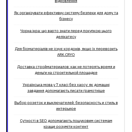
відновлення
Як організувати ефективну систему безпеки для дому та
бізнесу
Чорна ікра: що варто знати перед покупкою цього
делікатесу
Для біоматеріалів не існує кордонів, якщо їх перевозить
ARK.CRYO
Доставка стройматериалов: как не потерять время и
деньги на строительной площадке
Українська мова у 7 класі без хаосу: як домашні
завдання допомагають писати грамотніше
Выбор розеток и выключателей: безопасность и стиль в
интерьере
Сутності в SEO допомагають пошуковим системам
краще розуміти контент