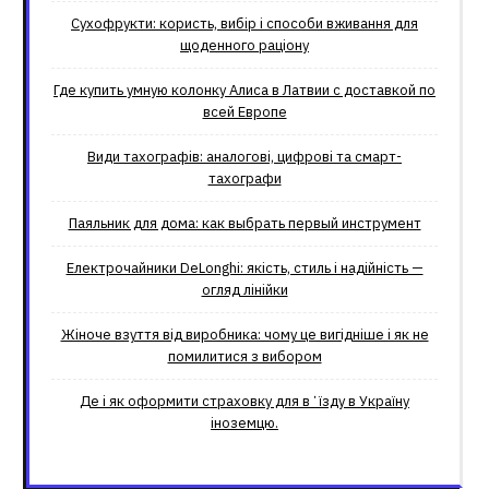
Сухофрукти: користь, вибір і способи вживання для
щоденного раціону
Где купить умную колонку Алиса в Латвии с доставкой по
всей Европе
Види тахографів: аналогові, цифрові та смарт-
тахографи
Паяльник для дома: как выбрать первый инструмент
Електрочайники DeLonghi: якість, стиль і надійність —
огляд лінійки
Жіноче взуття від виробника: чому це вигідніше і як не
помилитися з вибором
Де і як оформити страховку для вʼїзду в Україну
іноземцю.