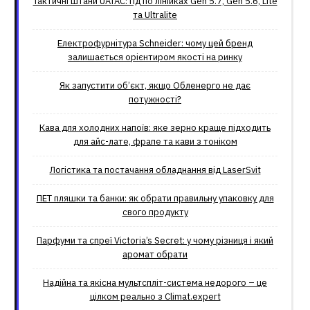
Тактичні штани UATAC: гід по лінійках Gen 5.7, Gen 5.6, Lite
та Ultralite
Електрофурнітура Schneider: чому цей бренд
залишається орієнтиром якості на ринку
Як запустити об’єкт, якщо Обленерго не дає
потужності?
Кава для холодних напоїв: яке зерно краще підходить
для айс-лате, фрапе та кави з тоніком
Логістика та постачання обладнання від LaserSvit
ПЕТ пляшки та банки: як обрати правильну упаковку для
свого продукту
Парфуми та спреї Victoria’s Secret: у чому різниця і який
аромат обрати
Надійна та якісна мультспліт-система недорого – це
цілком реально з Climat.еxpert