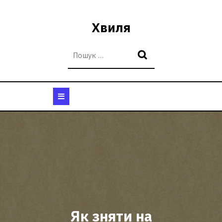
Перейти
до
Хвиля
вмісту
Кнопка
Відкрити
Як зняти на