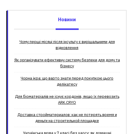
Новини
Чому перші місяці після інсульту є вирішальними для
відновлення
Як організувати ефективну систему безпеки для дому та
бізнесу
Чорна ікра: що варто знати перед покупкою цього
делікатесу
Для біоматеріалів не існує кордонів, якщо їх перевозить
ARK.CRYO
Доставка стройматериалов: как не потерять время и
деньги на строительной площадке
Українська мова у 7 класі без хаосу: як домашні