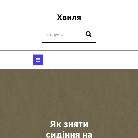
Перейти
до
Хвиля
вмісту
Кнопка
Відкрити
Як зняти
сидіння на