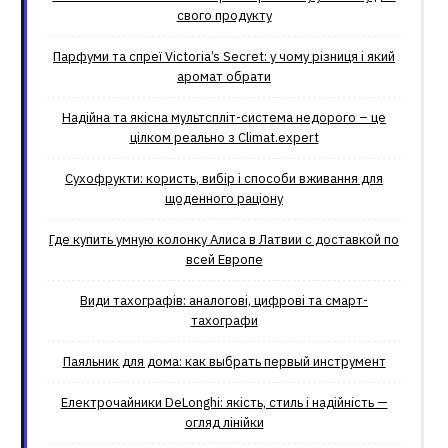
свого продукту
Парфуми та спреї Victoria’s Secret: у чому різниця і який
аромат обрати
Надійна та якісна мультспліт-система недорого – це
цілком реально з Climat.еxpert
Сухофрукти: користь, вибір і способи вживання для
щоденного раціону
Где купить умную колонку Алиса в Латвии с доставкой по
всей Европе
Види тахографів: аналогові, цифрові та смарт-
тахографи
Паяльник для дома: как выбрать первый инструмент
Електрочайники DeLonghi: якість, стиль і надійність —
огляд лінійки