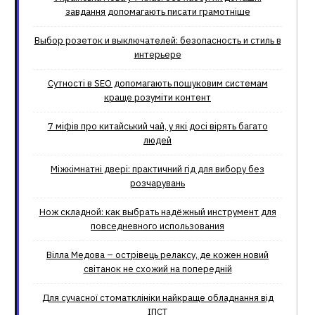
завдання допомагають писати грамотніше
Выбор розеток и выключателей: безопасность и стиль в
интерьере
Сутності в SEO допомагають пошуковим системам
краще розуміти контент
7 міфів про китайський чай, у які досі вірять багато
людей
Міжкімнатні двері: практичний гід для вибору без
розчарувань
Нож складной: как выбрать надёжный инструмент для
повседневного использования
Вілла Медова – острівець релаксу, де кожен новий
світанок не схожий на попередній
Для сучасної стоматклініки найкраще обладнання від
ІПСТ