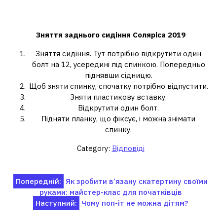
Як зняти заднє сидіння Hyundai
Solaris?
Зняття заднього
сидіння Соляріса
2019
Зняття сидіння. Тут потрібно відкрутити один
болт на 12, усередині під спинкою. Попередньо
піднявши сідницю.
Щоб зняти спинку, спочатку потрібно відпустити.
Зняти пластикову вставку.
Відкрутити один болт.
Підняти планку, що фіксує, і можна знімати
спинку.
Category:
Відповіді
Навігація
Попередній:
Як зробити в’язану скатертину своїми
руками: майстер-клас для початківців
записів
Наступний:
Чому поп-іт не можна дітям?