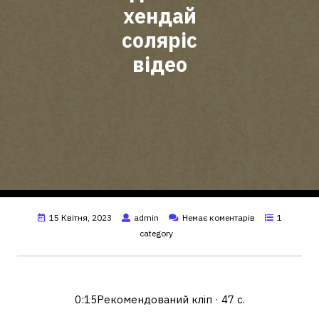
хендай
соляріс
відео
15 Квітня, 2023
admin
Немає коментарів
1
category
Як зняти сидіння на Hyundai Solaris?
0:15Рекомендований кліп · 47 с.