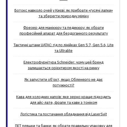
Ботокс навколо очей у Києві: як прибрати «гусячі лапки»
та зберегти природну міміку
Фрезер для манікюру та педикюру: як обрати
професійний апарат для бездоганного результату
Тактичні штани UATAC: гід по лінійках Gen 5.7, Gen 5.6, Lite
та Ultralite
Електрофурнітура Schneider: чому цей бренд
залишається орієнтиром якості на ринку
Як запустити об’єкт, якщо Обленерго не дає
потужності?
Кава для холодних напоїв: яке зерно краще підходить
для айс-лате, фрапе та кави з тоніком
Логістика та постачання обладнання від LaserSvit
ПЕТ пляшки та банки: як обрати правильну упаковку для