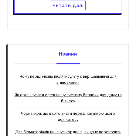
Читати далі
Новини
Чому перші місяці після інсульту є вирішальними для
відновлення
Як організувати ефективну систему безпеки для дому та
бізнесу
Чорна ікра: що варто знати перед покупкою цього
делікатесу
Для біоматеріалів не існує кордонів, якщо їх перевозить