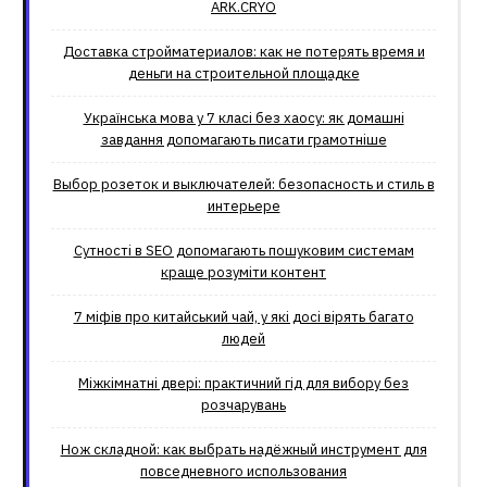
ARK.CRYO
Доставка стройматериалов: как не потерять время и
деньги на строительной площадке
Українська мова у 7 класі без хаосу: як домашні
завдання допомагають писати грамотніше
Выбор розеток и выключателей: безопасность и стиль в
интерьере
Сутності в SEO допомагають пошуковим системам
краще розуміти контент
7 міфів про китайський чай, у які досі вірять багато
людей
Міжкімнатні двері: практичний гід для вибору без
розчарувань
Нож складной: как выбрать надёжный инструмент для
повседневного использования