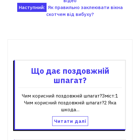
відео
записів
Наступний:
Як правильно заклеювати вікна
скотчем від вибуху?
Пов'язані записи
Що дає поздовжній
шпагат?
Чим корисний поздовжній шпагат?Зміст:1
Чим корисний поздовжній шпагат?2 Яка
шкода…
Читати далі