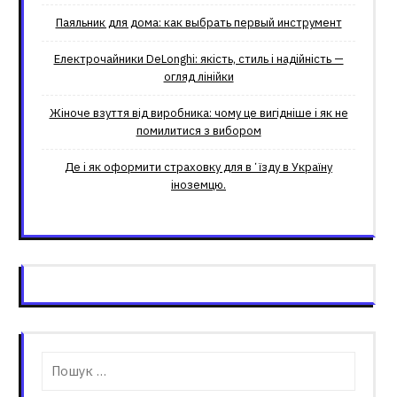
Паяльник для дома: как выбрать первый инструмент
Електрочайники DeLonghi: якість, стиль і надійність —
огляд лінійки
Жіноче взуття від виробника: чому це вигідніше і як не
помилитися з вибором
Де і як оформити страховку для вʼїзду в Україну
іноземцю.