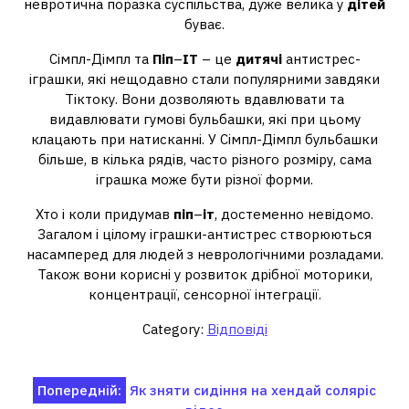
невротична поразка суспільства, дуже велика у
дітей
буває.
Сімпл-Дімпл та
Піп
–
ІТ
– це
дитячі
антистрес-
іграшки, які нещодавно стали популярними завдяки
Тіктоку. Вони дозволяють вдавлювати та
видавлювати гумові бульбашки, які при цьому
клацають при натисканні. У Сімпл-Дімпл бульбашки
більше, в кілька рядів, часто різного розміру, сама
іграшка може бути різної форми.
Хто і коли придумав
піп
–
іт
, достеменно невідомо.
Загалом і цілому іграшки-антистрес створюються
насамперед для людей з неврологічними розладами.
Також вони корисні у розвиток дрібної моторики,
концентрації, сенсорної інтеграції.
Category:
Відповіді
Навігація
Попередній:
Як зняти сидіння на хендай соляріс