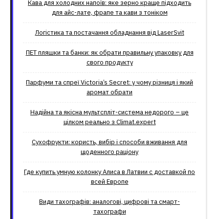
Кава для холодних напоїв: яке зерно краще підходить
для айс-лате, фрапе та кави з тоніком
Логістика та постачання обладнання від LaserSvit
ПЕТ пляшки та банки: як обрати правильну упаковку для
свого продукту
Парфуми та спреї Victoria’s Secret: у чому різниця і який
аромат обрати
Надійна та якісна мультспліт-система недорого – це
цілком реально з Climat.еxpert
Сухофрукти: користь, вибір і способи вживання для
щоденного раціону
Где купить умную колонку Алиса в Латвии с доставкой по
всей Европе
Види тахографів: аналогові, цифрові та смарт-
тахографи