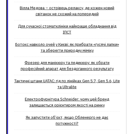
Вілла Медова – острівець релаксу, де кожен новий
світанок не схожий на попередній
Для сучасної стоматклініки найкраще обладнання від
ІПСТ
Ботокс навколо очей у Києві: як прибрати «гусячі лапки»
та зберегти природну міміку
Фрезер для манікюру та педикюру: як обрати
професійний апарат для бездоганного результату
Тактичні штани UATAC: гід по лінійках Gen 5.7, Gen 5.6, Lite
та Ultralite
Електрофурнітура Schneider: чому цей бренд
залишається орієнтиром якості на ринку
Як запустити об’єкт, якщо Обленерго не дає
потужності?