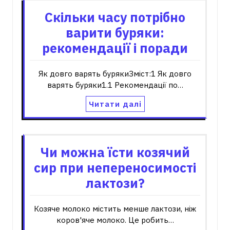
Скільки часу потрібно
варити буряки:
рекомендації і поради
Як довго варять бурякиЗміст:1 Як довго
варять буряки1.1 Рекомендації по…
Читати далі
Чи можна їсти козячий
сир при непереносимості
лактози?
Козяче молоко містить менше лактози, ніж
коров'яче молоко. Це робить…