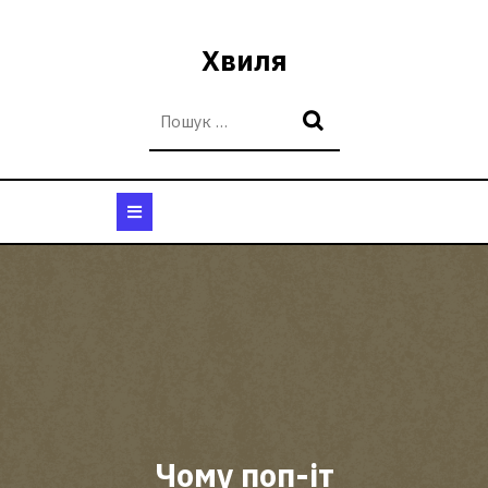
Перейти
до
Хвиля
вмісту
Кнопка
Відкрити
Чому поп-іт