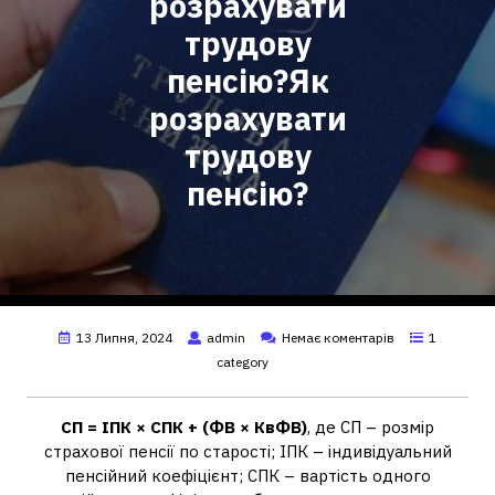
розрахувати
трудову
пенсію?Як
розрахувати
трудову
пенсію?
13 Липня, 2024
admin
Немає коментарів
1
category
СП = ІПК × СПК + (ФВ × КвФВ)
, де СП – розмір
страхової пенсії по старості; ІПК – індивідуальний
пенсійний коефіцієнт; СПК – вартість одного