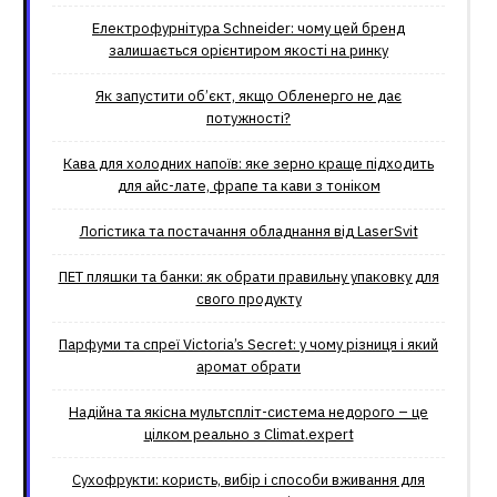
Електрофурнітура Schneider: чому цей бренд
залишається орієнтиром якості на ринку
Як запустити об’єкт, якщо Обленерго не дає
потужності?
Кава для холодних напоїв: яке зерно краще підходить
для айс-лате, фрапе та кави з тоніком
Логістика та постачання обладнання від LaserSvit
ПЕТ пляшки та банки: як обрати правильну упаковку для
свого продукту
Парфуми та спреї Victoria’s Secret: у чому різниця і який
аромат обрати
Надійна та якісна мультспліт-система недорого – це
цілком реально з Climat.еxpert
Сухофрукти: користь, вибір і способи вживання для