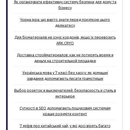
Як організувати ефективну систему безпеки для дому та
бізнесу
Чорна ікра: що варто знати перед покупкою цього
делікатесу
Для біоматеріалів не існує кордонів, якщо їх перевозить
ARK.CRYO
Доставка стройматериалов: как не потерять время и
деньги на строительной площадке
Українська мова у 7 класі без хаосу: як домашні
завдання допомагають писати грамотніше
Выбор розеток и выключателей: безопасность и стиль в
интерьере
Сутності в SEO допомагають пошуковим системам
краще розуміти контент
7 міфів про китайський чай, у які досі вірять багато