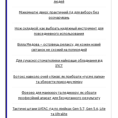
людей
Міжкімнатні двері: практичний гід для вибору без
розчарувань
Нож складной: как выбрать надёжный инструмент для
повседневного использования
Вілла Медова – острівець релаксу, де кожен новий
світанок не схожий на попередній
Для сучасної стоматклініки найкраще обладнання від
ІПСТ
Ботокс навколо очей у Києві: як прибрати «гусячі лапки»
та зберегти природну міміку
Фрезер для манікюру та педикюру: як обрати
професійний апарат для бездоганного результату
Тактичні штани UATAC: гід по лінійках Gen 5.7, Gen 5.6, Lite
та Ultralite