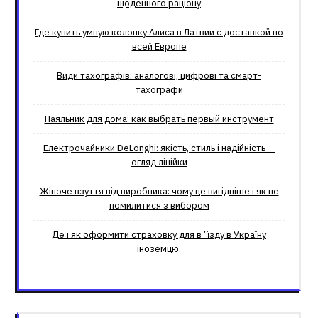
щоденного раціону
Где купить умную колонку Алиса в Латвии с доставкой по
всей Европе
Види тахографів: аналогові, цифрові та смарт-
тахографи
Паяльник для дома: как выбрать первый инструмент
Електрочайники DeLonghi: якість, стиль і надійність —
огляд лінійки
Жіноче взуття від виробника: чому це вигідніше і як не
помилитися з вибором
Де і як оформити страховку для вʼїзду в Україну
іноземцю.