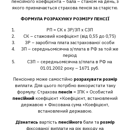
пенсійного коефіцієнта – бала – станом на день, з
якого призначається страхова пенсія за старістю.
ФОРМУЛА РОЗРАХУНКУ
РОЗМІРУ
ПЕНСІЇ
РП = СК х ЗР/ЗП х СЗП
СК – стажовий коефіцієнт (від 0,55 до 0,75)
ЗР – заробітна плата застрахованої особи
ЗП – середньомісячна з/плата в РФ за той же
період
СЗП – середньомісячна з/плата в РФ на
01.01.2002 року – 1671 руб.
Пенсіонер може самостійно
розрахувати розмір
виплати. Для цього потрібно використати таку
формулу: Страхова
пенсія
= ІПК × Особистий
пенсійний
коефіцієнт ×Коефіцієнт, встановлений
державою + Фіксована сума ×Коефіцієнт,
встановлений державою.
Дізнатись
вартість
пенсійного
бали та
розмір
фіксованої виплати на рік виходу на