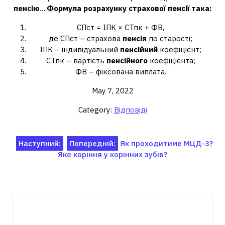
пенсію
….
Формула розрахунку страхової
пенсії
така:
СПст = ІПК × СТпк + ФВ,
де СПст – страхова
пенсія
по старості;
ІПК – індивідуальний
пенсійний
коефіцієнт;
СТпк – вартість
пенсійного
коефіцієнта;
ФВ – фіксована виплата.
May 7, 2022
Category:
Відповіді
Навігація
Наступний:
Попередній:
Як проходитиме МЦД-3?
Яке коріння у корінних зубів?
записів
Пов'язані записи