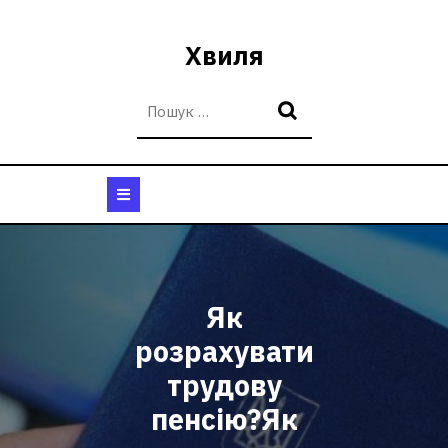
Перейти
до
Хвиля
вмісту
Кнопка
Відкрити
Як
розрахувати
трудову
пенсію?Як