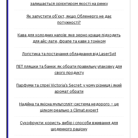
залишається орієнтиром якості на ринку
Як запустити об’єкт, якщо Обленерго не дає
потужності?
Кава для холодних напоїв: яке зерно краще підходить
для айс-лате, фрапе та кави з тоніком
Логістика та постачання обладнання від LaserSvit
ПЕТ пляшки та банки: як обрати правильну упаковку для
свого продукту
Парфуми та спреї Victoria’s Secret: у чому різниця і який
аромат обрати
Надійна та якісна мультспліт-система недорого – це
цілком реально з Climat.еxpert
Сухофрукти: користь, вибір і способи вживання для
щоденного раціону