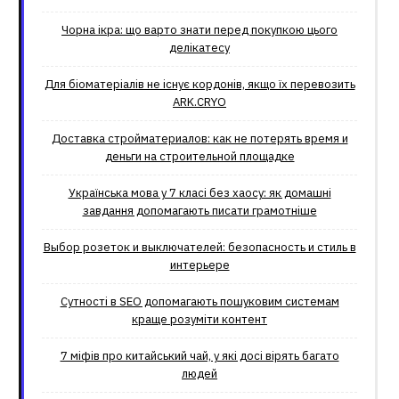
Чорна ікра: що варто знати перед покупкою цього
делікатесу
Для біоматеріалів не існує кордонів, якщо їх перевозить
ARK.CRYO
Доставка стройматериалов: как не потерять время и
деньги на строительной площадке
Українська мова у 7 класі без хаосу: як домашні
завдання допомагають писати грамотніше
Выбор розеток и выключателей: безопасность и стиль в
интерьере
Сутності в SEO допомагають пошуковим системам
краще розуміти контент
7 міфів про китайський чай, у які досі вірять багато
людей