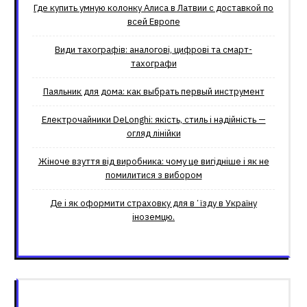
Где купить умную колонку Алиса в Латвии с доставкой по
всей Европе
Види тахографів: аналогові, цифрові та смарт-
тахографи
Паяльник для дома: как выбрать первый инструмент
Електрочайники DeLonghi: якість, стиль і надійність —
огляд лінійки
Жіноче взуття від виробника: чому це вигідніше і як не
помилитися з вибором
Де і як оформити страховку для вʼїзду в Україну
іноземцю.