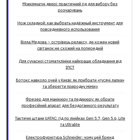
Міжкімнатні двері: практичний гід для вибору без
розчарувань
Нож складной: как выбрать надёжный инструмент для
повседневного использования
Вілла Медова – острівець релаксу, де кожен новий
світанок не схожий на попередній
Для сучасної стоматклініки найкраще обладнання від
ІПСТ
Ботокс навколо очей у Києві: як прибрати «гусячі лапки»
та зберегти природну міміку
Фрезер для манікюру та педикюру: як обрати
професійний апарат для бездоганного результату
Тактичні штани UATAC: гід по лінійках Gen 5.7, Gen 5.6, Lite
та Ultralite
Електрофурнітура Schneider: чому цей бренд