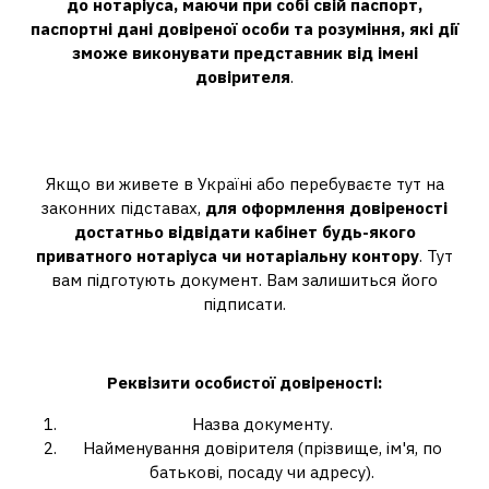
до нотаріуса, маючи при собі свій паспорт,
паспортні дані довіреної особи та розуміння, які дії
зможе виконувати представник від імені
довірителя
.
Як зробити довіреність на людину в
Україні?
Якщо ви живете в Україні або перебуваєте тут на
законних підставах,
для оформлення довіреності
достатньо відвідати кабінет будь-якого
приватного нотаріуса чи нотаріальну контору
. Тут
вам підготують документ. Вам залишиться його
підписати.
Як скласти довіреність самостійно?
Реквізити особистої
довіреності
:
Назва документу.
Найменування довірителя (прізвище, ім'я, по
батькові, посаду чи адресу).