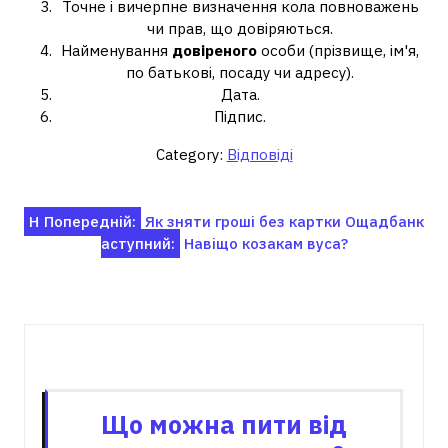
Точне і вичерпне визначення кола повноважень
чи прав, що довіряються.
Найменування
довіреного
особи (прізвище, ім'я,
по батькові, посаду чи адресу).
Дата.
Підпис.
Category:
Відповіді
Навігація
Н
Попередній:
Як зняти гроші без картки Ощадбанк
аступний:
Навіщо козакам вуса?
записів
Пов'язані записи
Що можна пити від