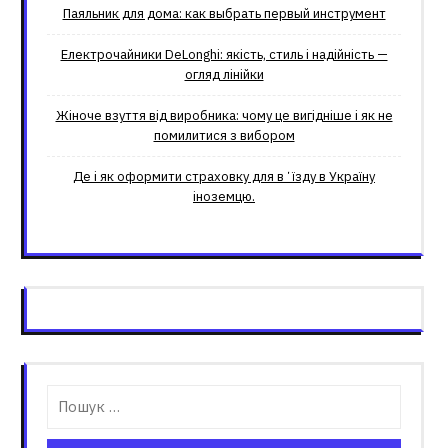
Паяльник для дома: как выбрать первый инструмент
Електрочайники DeLonghi: якість, стиль і надійність —
огляд лінійки
Жіноче взуття від виробника: чому це вигідніше і як не
помилитися з вибором
Де і як оформити страховку для вʼїзду в Україну
іноземцю.