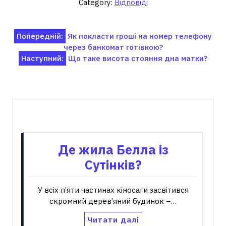
Category:
Відповіді
Навігація
Попередній:
Як покласти гроші на номер телефону
через банкомат готівкою?
записів
Наступний:
Що таке висота стояння дна матки?
Пов'язані записи
Де жила Белла із
Сутінків?
У всіх п’яти частинах кіносаги засвітився
скромний дерев’яний будинок –…
Читати далі