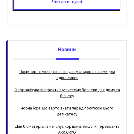
Читати далі
Новини
Чому перші місяці після інсульту є вирішальними для
відновлення
Як організувати ефективну систему безпеки для дому та
бізнесу
Чорна ікра: що варто знати перед покупкою цього
делікатесу
Для біоматеріалів не існує кордонів, якщо їх перевозить
ARK.CRYO