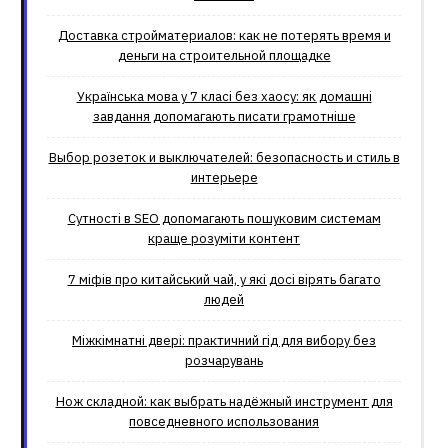
Доставка стройматериалов: как не потерять время и
деньги на строительной площадке
Українська мова у 7 класі без хаосу: як домашні
завдання допомагають писати грамотніше
Выбор розеток и выключателей: безопасность и стиль в
интерьере
Сутності в SEO допомагають пошуковим системам
краще розуміти контент
7 міфів про китайський чай, у які досі вірять багато
людей
Міжкімнатні двері: практичний гід для вибору без
розчарувань
Нож складной: как выбрать надёжный инструмент для
повседневного использования