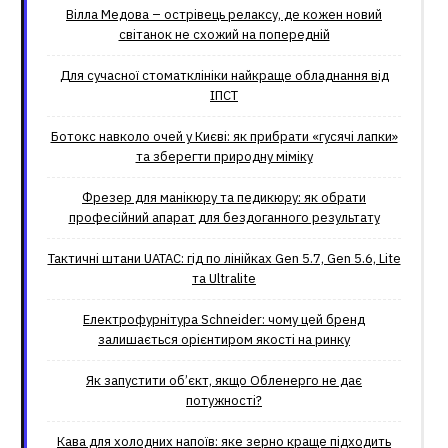
Вілла Медова – острівець релаксу, де кожен новий
світанок не схожий на попередній
Для сучасної стоматклініки найкраще обладнання від
ІПСТ
Ботокс навколо очей у Києві: як прибрати «гусячі лапки»
та зберегти природну міміку
Фрезер для манікюру та педикюру: як обрати
професійний апарат для бездоганного результату
Тактичні штани UATAC: гід по лінійках Gen 5.7, Gen 5.6, Lite
та Ultralite
Електрофурнітура Schneider: чому цей бренд
залишається орієнтиром якості на ринку
Як запустити об’єкт, якщо Обленерго не дає
потужності?
Кава для холодних напоїв: яке зерно краще підходить