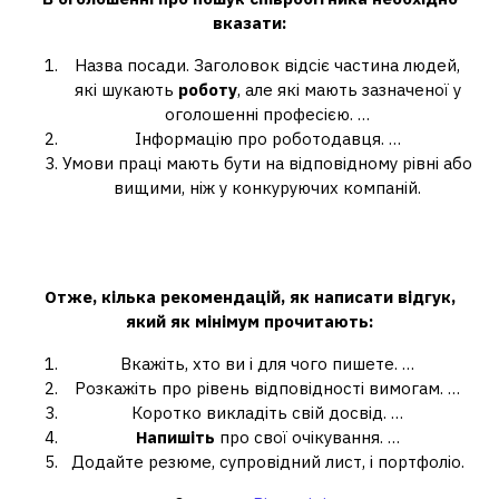
вказати:
Назва посади. Заголовок відсіє частина людей,
які шукають
роботу
, але які мають зазначеної у
оголошенні професією. …
Інформацію про роботодавця. …
Умови праці мають бути на відповідному рівні або
вищими, ніж у конкуруючих компаній.
Як правильно написати відгук на
роботу?
Отже, кілька рекомендацій, як
написати відгук
,
який як мінімум прочитають:
Вкажіть, хто ви і для чого пишете. …
Розкажіть про рівень відповідності вимогам. …
Коротко викладіть свій досвід. …
Напишіть
про свої очікування. …
Додайте резюме, супровідний лист, і портфоліо.