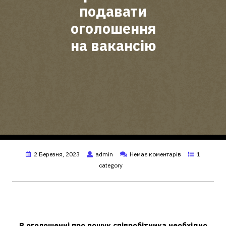
подавати
оголошення
на вакансію
2 Березня, 2023
admin
Немає коментарів
1
category
Як правильно подати оголошення
про вакансію?
В оголошенні про пошук співробітника необхідно