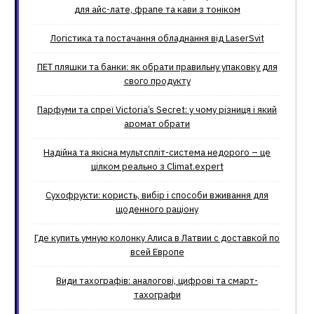
для айс-лате, фрапе та кави з тоніком
Логістика та постачання обладнання від LaserSvit
ПЕТ пляшки та банки: як обрати правильну упаковку для
свого продукту
Парфуми та спреї Victoria’s Secret: у чому різниця і який
аромат обрати
Надійна та якісна мультспліт-система недорого – це
цілком реально з Climat.еxpert
Сухофрукти: користь, вибір і способи вживання для
щоденного раціону
Где купить умную колонку Алиса в Латвии с доставкой по
всей Европе
Види тахографів: аналогові, цифрові та смарт-
тахографи