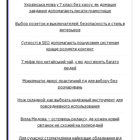
Українська мова у 7 класі без хаосу: як домашні
завдання допомагають писати грамотніше
Выбор розеток и выключателей: безопасность и стиль в
интерьере
Сутності в SEO допомагають пошуковим системам
краще розуміти контент
7 міфів про китайський чай, у які досі вірять багато
людей
Міжкімнатні двері: практичний гід для вибору без
розчарувань
Нож складной: как выбрать надёжный инструмент для
повседневного использования
Вілла Медова – острівець релаксу, де кожен новий
світанок не схожий на попередній
Для сучасної стоматклініки найкраще обладнання від