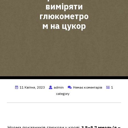
виміряти
глюкометро
м на цукор
11 Квітня, 2023
admin
Немає коментарів
1
category
Який має бути цукор при вимірі
глюкометром?
Норма показників глюкози у крові.
3,5–5,7 ммоль/л –