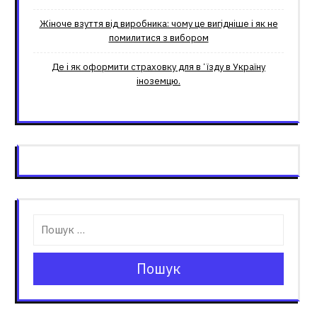
Жіноче взуття від виробника: чому це вигідніше і як не
помилитися з вибором
Де і як оформити страховку для вʼїзду в Україну
іноземцю.
Пошук