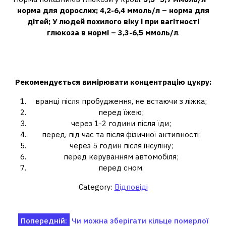
норма для дорослих;
4,2-6,4 ммоль/л – норма для
дітей;
У людей похилого віку і при вагітності
глюкоза в нормі – 3,3-6,5 ммоль/л
.
Як правильно вимірювати цукор у
крові глюкометром протягом дня?
Рекомендується
вимірювати
концентрацію
цукру
:
вранці після пробудження, не встаючи з ліжка;
перед їжею;
через 1-2 години після їди;
перед, під час та після фізичної активності;
через 5 годин після інсуліну;
перед керуванням автомобіля;
перед сном.
Category:
Відповіді
Навігація
Попередній:
Чи можна зберігати кільце померлої