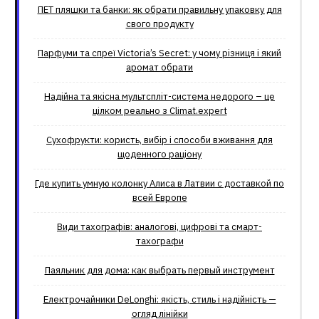
ПЕТ пляшки та банки: як обрати правильну упаковку для
свого продукту
Парфуми та спреї Victoria’s Secret: у чому різниця і який
аромат обрати
Надійна та якісна мультспліт-система недорого – це
цілком реально з Climat.еxpert
Сухофрукти: користь, вибір і способи вживання для
щоденного раціону
Где купить умную колонку Алиса в Латвии с доставкой по
всей Европе
Види тахографів: аналогові, цифрові та смарт-
тахографи
Паяльник для дома: как выбрать первый инструмент
Електрочайники DeLonghi: якість, стиль і надійність —
огляд лінійки