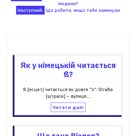
людини?
записів
Наступний:
Що робити, якщо тебе замкнули
Пов'язані записи
Як у німецькій читається
ß?
ß [есцет] читається як довге "з": Straße
[штрасе] – вулиця.…
Читати далі
Що таке Візлея?