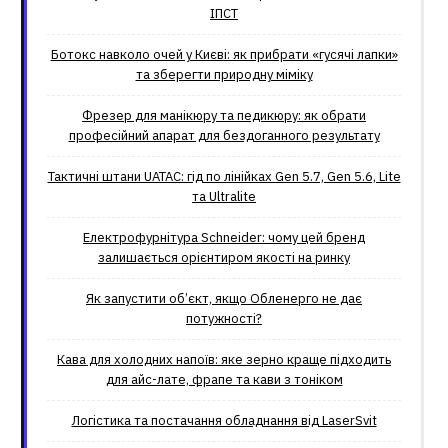
ІПСТ
Ботокс навколо очей у Києві: як прибрати «гусячі лапки»
та зберегти природну міміку
Фрезер для манікюру та педикюру: як обрати
професійний апарат для бездоганного результату
Тактичні штани UATAC: гід по лінійках Gen 5.7, Gen 5.6, Lite
та Ultralite
Електрофурнітура Schneider: чому цей бренд
залишається орієнтиром якості на ринку
Як запустити об’єкт, якщо Обленерго не дає
потужності?
Кава для холодних напоїв: яке зерно краще підходить
для айс-лате, фрапе та кави з тоніком
Логістика та постачання обладнання від LaserSvit