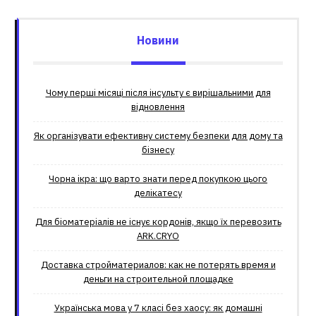
Новини
Чому перші місяці після інсульту є вирішальними для
відновлення
Як організувати ефективну систему безпеки для дому та
бізнесу
Чорна ікра: що варто знати перед покупкою цього
делікатесу
Для біоматеріалів не існує кордонів, якщо їх перевозить
ARK.CRYO
Доставка стройматериалов: как не потерять время и
деньги на строительной площадке
Українська мова у 7 класі без хаосу: як домашні