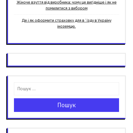
Жіноче взуття від виробника: чому це вигідніше і як не
помилитися з вибором
Де і як оформити страховку для вʼїзду в Україну
іноземцю.
Пошук