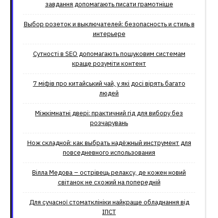
завдання допомагають писати грамотніше
Выбор розеток и выключателей: безопасность и стиль в
интерьере
Сутності в SEO допомагають пошуковим системам
краще розуміти контент
7 міфів про китайський чай, у які досі вірять багато
людей
Міжкімнатні двері: практичний гід для вибору без
розчарувань
Нож складной: как выбрать надёжный инструмент для
повседневного использования
Вілла Медова – острівець релаксу, де кожен новий
світанок не схожий на попередній
Для сучасної стоматклініки найкраще обладнання від
ІПСТ