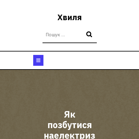
Перейти
до
Хвиля
вмісту
Кнопка
Відкрити
Як
позбутися
наелектриз