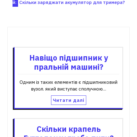
й:
Скільки заряджати акумулятор для тримера?
записів
Пов'язані записи
Навіщо підшипник у
пральній машині?
Одним із таких елементів є підшипниковий
вузол. який виступає сполучною…
Читати далі
Скільки крапель