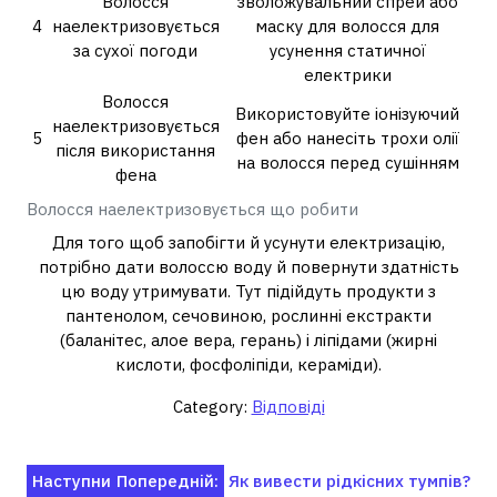
Волосся
зволожувальний спрей або
4
наелектризовується
маску для волосся для
за сухої погоди
усунення статичної
електрики
Волосся
Використовуйте іонізуючий
наелектризовується
5
фен або нанесіть трохи олії
після використання
на волосся перед сушінням
фена
Волосся наелектризовується що робити
Для того щоб запобігти й усунути електризацію,
потрібно дати волоссю воду й повернути здатність
цю воду утримувати. Тут підійдуть продукти з
пантенолом, сечовиною, рослинні екстракти
(баланітес, алое вера, герань) і ліпідами (жирні
кислоти, фосфоліпіди, кераміди).
Category:
Відповіді
Навігація
Наступни
Попередній:
Як вивести рідкісних тумпів?