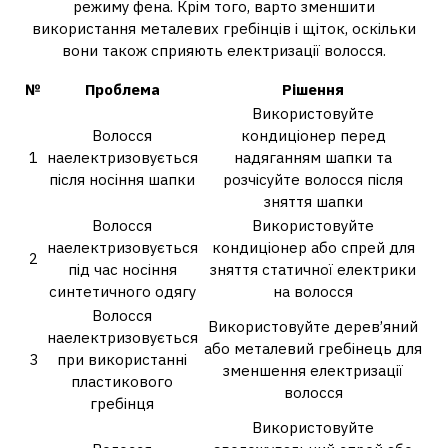
режиму фена. Крім того, варто зменшити
використання металевих гребінців і щіток, оскільки
вони також сприяють електризації волосся.
№
Проблема
Рішення
Використовуйте
Волосся
кондиціонер перед
1
наелектризовується
надяганням шапки та
після носіння шапки
розчісуйте волосся після
зняття шапки
Волосся
Використовуйте
наелектризовується
кондиціонер або спрей для
2
під час носіння
зняття статичної електрики
синтетичного одягу
на волосся
Волосся
Використовуйте дерев’яний
наелектризовується
або металевий гребінець для
3
при використанні
зменшення електризації
пластикового
волосся
гребінця
Використовуйте