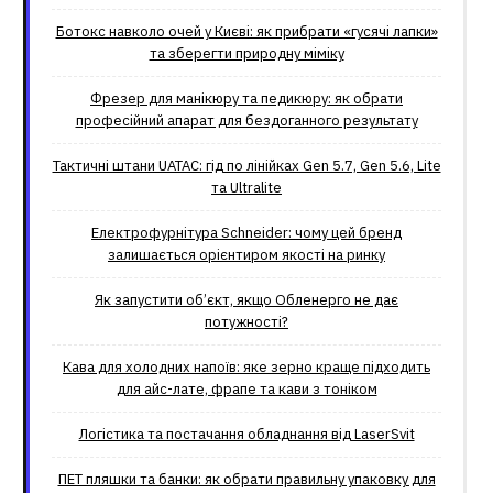
Ботокс навколо очей у Києві: як прибрати «гусячі лапки»
та зберегти природну міміку
Фрезер для манікюру та педикюру: як обрати
професійний апарат для бездоганного результату
Тактичні штани UATAC: гід по лінійках Gen 5.7, Gen 5.6, Lite
та Ultralite
Електрофурнітура Schneider: чому цей бренд
залишається орієнтиром якості на ринку
Як запустити об’єкт, якщо Обленерго не дає
потужності?
Кава для холодних напоїв: яке зерно краще підходить
для айс-лате, фрапе та кави з тоніком
Логістика та постачання обладнання від LaserSvit
ПЕТ пляшки та банки: як обрати правильну упаковку для