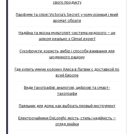
свого продукту
Парфуми та спреї Victoria’s Secret: у чому різниця і який
аромат обрати
Надійна та якісна мультспліт-система недорого – це
цілком реально з Climat.еxpert
Сухофрукти: користь, вибір і способи вживання для
щоденного раціону
Где купить умную колонку Алиса в Латвии с доставкой по
всей Европе
Види тахографів: аналогові, цифрові та смарт-
тахографи
Паяльник для дома: как выбрать первый инструмент
Електрочайники DeLonghi: якість, стиль і надійність —
огляд лінійки