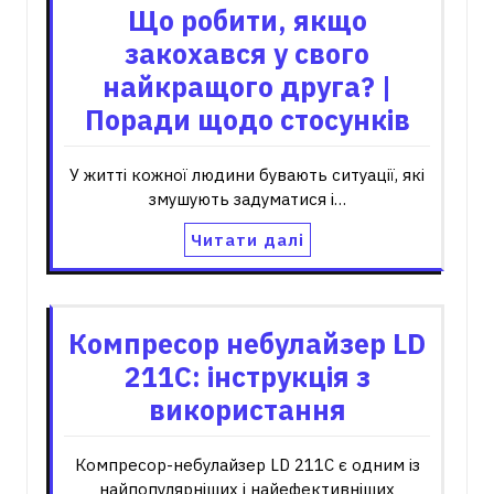
Що робити, якщо
закохався у свого
найкращого друга? |
Поради щодо стосунків
У житті кожної людини бувають ситуації, які
змушують задуматися і…
Читати далі
Компресор небулайзер LD
211C: інструкція з
використання
Компресор-небулайзер LD 211C є одним із
найпопулярніших і найефективніших