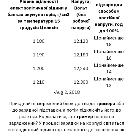
Рівень щільності
Напруга,
підзарядки
електролітичної рідини у
Вольт
способом
банках
акумуляторів
, г/см3
(без
постійної
за температури 15
робочої
напруги, год
градусів Цельсія
напруги)
до 100%
Щонайменше
1,180
12,120
18
Щонайменше
1,190
12,180
16
Щонайменше
1,200
12,240
14
Щонайменше
1,210
12,300
12
•Aug 2, 2018
Приєднайте мережевий блок до гнізда
тримера
або
до зарядної підставки, а потім підключіть його до
розетки. Як дізнатися, що
тример
повністю
заряджений? У процесі зарядки на корпусі світиться
світлодіодний індикатор, незадовго до закінчення він