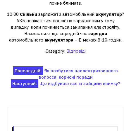
почне блимати.
10:00
Скільки
заряджати автомобільний
акумулятор
?
АКБ вважається повністю зарядженим у тому
випадку, коли починається закипання електроліту.
Вважається, що середній час
зарядки
автомобільного
акумулятора
– В межах 8-10 годин.
Category:
Відповіді
Навігація
Попередній:
Як позбутися наелектризованого
волосся: корисні поради
записів
Наступний:
Що відбувається із зайцями взимку?
Пов'язані записи