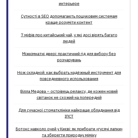
интерьере
Сутності в SEO допомагають пошуковим системам
краще розуміти контент
7 міфів про китайський чай, у які досі вірять багато
людей
Міжкімнатні двері: практичний гід для вибору без
розчарувань
Нож складной: как выбрать надёжный инструмент для
повседневного использования
Вілла Медова – острівець релаксу, де кожен новий
світанок не схожий на попередній
Для сучасної стоматклініки найкраще обладнання від
ІПСТ
Ботокс навколо очей у Києві: як прибрати «гусячі лапки»
та зберегти природну міміку