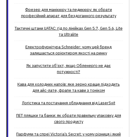
Фрезер для манікюру та педикюру: як обрати
професійний апарат для бездоганного результату
Тактичні штани UATAC: гід по лінійках Gen 5.7, Gen 5.6, Lite
та Ultralite
Електрофурнітура Schneider: чому цей бренд
залишається орієнтиром якості на ринку
Як запустити об’єкт, якщо Обленерго не дає
потужності?
Кава для холодних напоїв: яке зерно краще підходить
для айс-лате, фрапе та кави з тоніком
Логістика та постачання обладнання від LaserSvit
ПЕТ пляшки та банки: як обрати правильну упаковку для
свого продукту
Парфуми та спреї Victoria’s Secret: у чому різниця і який