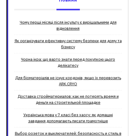
Чому перші місяці після інсульту є вирішальними для
відновлення
Як організувати ефективну систему безпеки для дому та
бізнесу
Чорна ікра: що варто знати перед покупкою цього
делікатесу
Для біоматеріалів не існує кордонів, якщо їх перевозить
ARK.CRYO
Доставка стройматериалов: как не потерять время и
деньги на строительной площадке
Українська мова у 7 класі без хаосу: як домашні
завдання допомагають писати грамотніше
Выбор розеток и выключателей: безопасность и стиль в