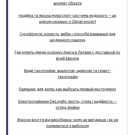
аромат обрати
Надійна та якісна мультспліт-система недорого – це
цілком реально з Climat.еxpert
Сухофрукти: користь, вибір і способи вживання для
щоденного раціону
Где купить умную колонку Алиса в Латвии с доставкой по
всей Европе
Види тахографів: аналогові, цифрові та смарт-
тахографи
Паяльник для дома: как выбрать первый инструмент
Електрочайники DeLonghi: якість, стиль і надійність —
огляд лінійки
Жіноче взуття від виробника: чому це вигідніше і як не
помилитися з вибором