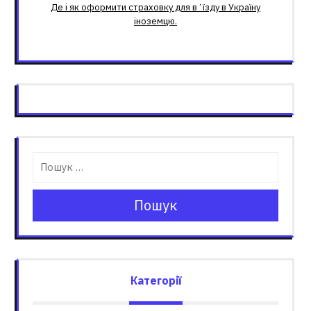
Де і як оформити страховку для вʼїзду в Україну
іноземцю.
Пошук
Категорії